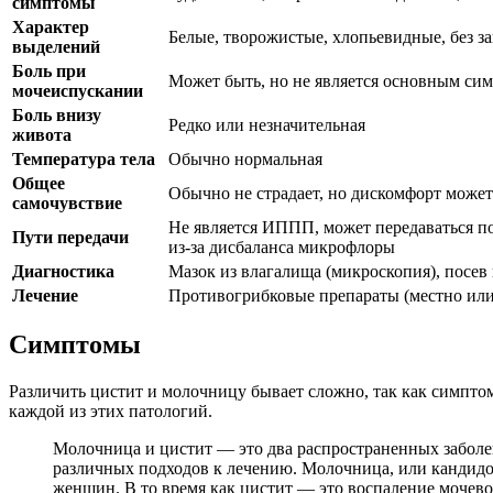
симптомы
Характер
Белые, творожистые, хлопьевидные, без з
выделений
Боль при
Может быть, но не является основным сим
мочеиспускании
Боль внизу
Редко или незначительная
живота
Температура тела
Обычно нормальная
Общее
Обычно не страдает, но дискомфорт може
самочувствие
Не является ИППП, может передаваться п
Пути передачи
из-за дисбаланса микрофлоры
Диагностика
Мазок из влагалища (микроскопия), посев
Лечение
Противогрибковые препараты (местно или
Симптомы
Различить цистит и молочницу бывает сложно, так как симпто
каждой из этих патологий.
Молочница и цистит — это два распространенных заболе
различных подходов к лечению. Молочница, или кандидоз
женщин. В то время как цистит — это воспаление мочево