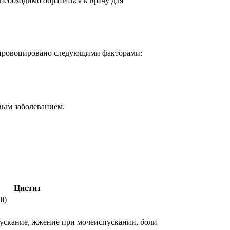
еобходимо обратиться к врачу для
 спровоцировано следующими факторами:
овым заболеванием.
Цистит
i)
пускание, жжение при мочеиспускании, боли