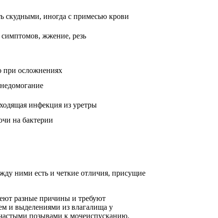
ть скудными, иногда с примесью крови
 симптомов, жжение, резь
о при осложнениях
 недомогание
ходящая инфекция из уретры
очи на бактерии
ежду ними есть и четкие отличия, присущие
меют разные причины и требуют
ем и выделениями из влагалища у
я частыми позывами к мочеиспусканию,