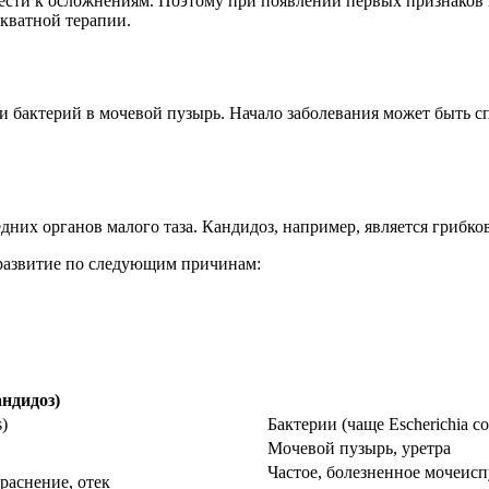
сти к осложнениям. Поэтому при появлении первых признаков н
кватной терапии.
ли бактерий в мочевой пузырь. Начало заболевания может быть
дних органов малого таза. Кандидоз, например, является грибк
 развитие по следующим причинам:
ндидоз)
)
Бактерии (чаще Escherichia col
Мочевой пузырь, уретра
Частое, болезненное мочеис
раснение, отек