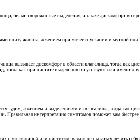
ища, белые творожистые выделения, а также дискомфорт во вре
ями внизу живота, жжением при мочеиспускании и мутной или 
чница вызывает дискомфорт в области влагалища, тогда как цис
 тогда как при цистите выделения отсутствуют или имеют друг
ся зудом, жжением и выделениями из влагалища, тогда как цис
и. Правильная интерпретация симптомов поможет вам быстрее о
х с молочницей или циститом, важно не пытаться лечить себя с