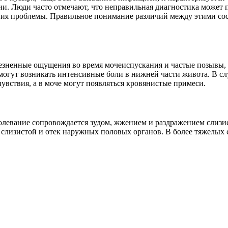
и. Люди часто отмечают, что неправильная диагностика может 
ения проблемы. Правильное понимание различий между этими со
езненные ощущения во время мочеиспускания и частые позывы, 
е могут возникать интенсивные боли в нижней части живота. В 
вствия, а в моче могут появляться кровянистые примеси.
левание сопровождается зудом, жжением и раздражением слизи
 слизистой и отек наружных половых органов. В более тяжелых 