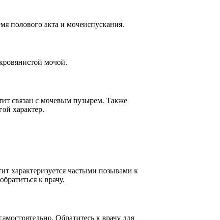
мя полового акта и мочеиспускания.
кровянистой мочой.
тит связан с мочевым пузырем. Также
ой характер.
тит характеризуется частыми позывами к
братиться к врачу.
амостоятельно. Обратитесь к врачу для