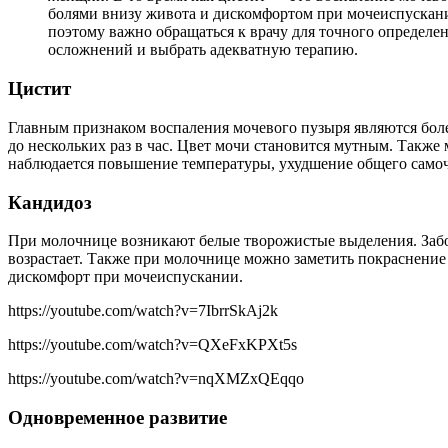
болями внизу живота и дискомфортом при мочеиспускани
поэтому важно обращаться к врачу для точного определ
осложнений и выбрать адекватную терапию.
Цистит
Главным признаком воспаления мочевого пузыря являются бол
до нескольких раз в час. Цвет мочи становится мутным. Такж
наблюдается повышение температуры, ухудшение общего самочу
Кандидоз
При молочнице возникают белые творожистые выделения. Забо
возрастает. Также при молочнице можно заметить покраснение
дискомфорт при мочеиспускании.
https://youtube.com/watch?v=7IbrrSkAj2k
https://youtube.com/watch?v=QXeFxKPXt5s
https://youtube.com/watch?v=nqXMZxQEqqo
Одновременное развитие