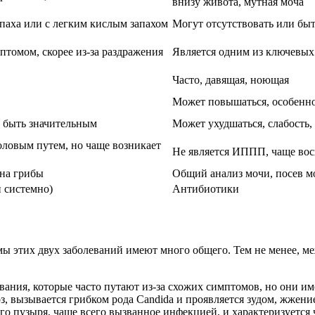
внизу живота, мутная моча
апаха или с легким кислым запахом
Могут отсутствовать или бы
птомом, скорее из-за раздражения
Является одним из ключевых
Часто, давящая, ноющая
Может повышаться, особенн
т быть значительным
Может ухудшаться, слабость,
оловым путем, но чаще возникает
Не является ИППП, чаще вос
 на грибы
Общий анализ мочи, посев м
 системно)
Антибиотики
мы этих двух заболеваний имеют много общего. Тем не менее, м
вания, которые часто путают из-за схожих симптомов, но они и
, вызывается грибком рода Candida и проявляется зудом, жжени
го пузыря, чаще всего вызванное инфекцией, и характеризуетс