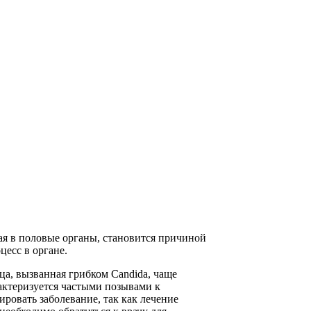
ая в половые органы, становится причиной
есс в органе.
ца, вызванная грибком Candida, чаще
рактеризуется частыми позывами к
ровать заболевание, так как лечение