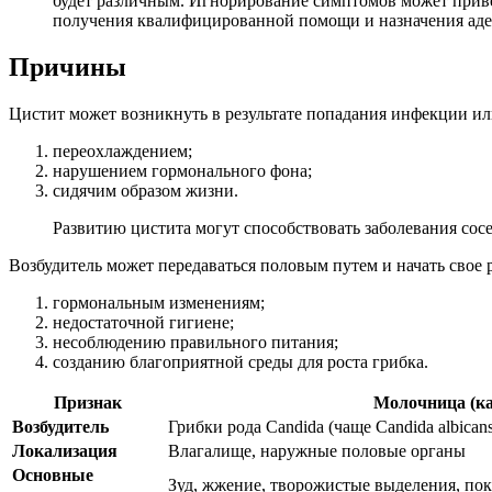
будет различным. Игнорирование симптомов может приве
получения квалифицированной помощи и назначения аде
Причины
Цистит может возникнуть в результате попадания инфекции и
переохлаждением;
нарушением гормонального фона;
сидячим образом жизни.
Развитию цистита могут способствовать заболевания сосе
Возбудитель может передаваться половым путем и начать свое
гормональным изменениям;
недостаточной гигиене;
несоблюдению правильного питания;
созданию благоприятной среды для роста грибка.
Признак
Молочница (ка
Возбудитель
Грибки рода Candida (чаще Candida albicans
Локализация
Влагалище, наружные половые органы
Основные
Зуд, жжение, творожистые выделения, пок