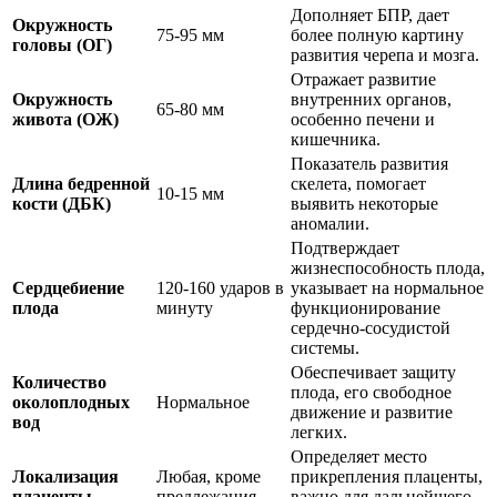
Дополняет БПР, дает
Окружность
75-95 мм
более полную картину
головы (ОГ)
развития черепа и мозга.
Отражает развитие
Окружность
внутренних органов,
65-80 мм
живота (ОЖ)
особенно печени и
кишечника.
Показатель развития
Длина бедренной
скелета, помогает
10-15 мм
кости (ДБК)
выявить некоторые
аномалии.
Подтверждает
жизнеспособность плода,
Сердцебиение
120-160 ударов в
указывает на нормальное
плода
минуту
функционирование
сердечно-сосудистой
системы.
Обеспечивает защиту
Количество
плода, его свободное
околоплодных
Нормальное
движение и развитие
вод
легких.
Определяет место
Локализация
Любая, кроме
прикрепления плаценты,
плаценты
предлежания
важно для дальнейшего