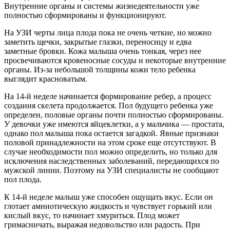
Внутренние органы и системы жизнедеятельности уже
полностью сформированы и функционируют.
На УЗИ черты лица плода пока не очень четкие, но можно
заметить щечки, закрытые глазки, переносицу и едва
заметные бровки. Кожа малыша очень тонкая, через нее
просвечиваются кровеносные сосуды и некоторые внутренние
органы. Из-за небольшой толщины кожи тело ребенка
выглядит красноватым.
На 14-й неделе начинается формирование ребер, а процесс
создания скелета продолжается. Пол будущего ребенка уже
определен, половые органы почти полностью сформированы.
У девочки уже имеются яйцеклетки, а у мальчика — простата,
однако пол малыша пока остается загадкой. Явные признаки
половой принадлежности на этом сроке еще отсутствуют. В
случае необходимости пол можно определить, но только для
исключения наследственных заболеваний, передающихся по
мужской линии. Поэтому на УЗИ специалисты не сообщают
пол плода.
К 14-й неделе малыш уже способен ощущать вкус. Если он
глотает амниотическую жидкость и чувствует горький или
кислый вкус, то начинает хмуриться. Плод может
гримасничать, выражая недовольство или радость. При