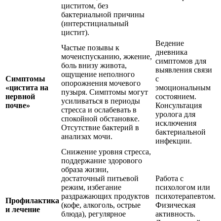
циститом, без
бактериальной причины
(интерстициальный
цистит).
Ведение
Частые позывы к
дневника
мочеиспусканию, жжение,
симптомов для
боль внизу живота,
выявления связи
ощущение неполного
Симптомы
с
опорожнения мочевого
«цистита на
эмоциональным
пузыря. Симптомы могут
нервной
состоянием.
усиливаться в периоды
почве»
Консультация
стресса и ослабевать в
уролога для
спокойной обстановке.
исключения
Отсутствие бактерий в
бактериальной
анализах мочи.
инфекции.
Снижение уровня стресса,
поддержание здорового
образа жизни,
достаточный питьевой
Работа с
режим, избегание
психологом или
раздражающих продуктов
психотерапевтом.
Профилактика
(кофе, алкоголь, острые
Физическая
и лечение
блюда), регулярное
активность.