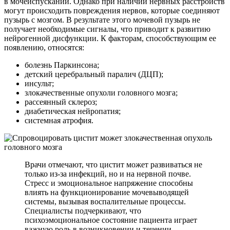
в мочеиспускании. Однако при наличии нервных расстройств
могут происходить повреждения нервов, которые соединяют
пузырь с мозгом. В результате этого мочевой пузырь не
получает необходимые сигналы, что приводит к развитию
нейрогенной дисфункции. К факторам, способствующим ее
появлению, относятся:
болезнь Паркинсона;
детский церебральный паралич (ДЦП);
инсульт;
злокачественные опухоли головного мозга;
рассеянный склероз;
диабетическая нейропатия;
системная атрофия.
Врачи отмечают, что цистит может развиваться не
только из-за инфекций, но и на нервной почве.
Стресс и эмоциональное напряжение способны
влиять на функционирование мочевыводящей
системы, вызывая воспалительные процессы.
Специалисты подчеркивают, что
психоэмоциональное состояние пациента играет
важную роль в возникновении и течении