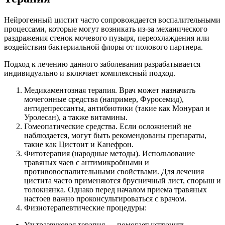
Нейрогенный цистит часто сопровождается воспалительными
процессами, которые могут возникать из-за механического
раздражения стенок мочевого пузыря, переохлаждения или
воздействия бактериальной флоры от полового партнера.
Подход к лечению данного заболевания разрабатывается
индивидуально и включает комплексный подход.
Медикаментозная терапия. Врач может назначить
мочегонные средства (например, Фуросемид),
антидепрессанты, антибиотики (такие как Монурал и
Уролесан), а также витамины.
Гомеопатические средства. Если осложнений не
наблюдается, могут быть рекомендованы препараты,
такие как Цистоит и Канефрон.
Фитотерапия (народные методы). Использование
травяных чаев с антимикробными и
противовоспалительными свойствами. Для лечения
цистита часто применяются брусничный лист, спорыш и
толокнянка. Однако перед началом приема травяных
настоев важно проконсультироваться с врачом.
Физиотерапевтические процедуры:
Ультразвуковая терапия — помогает устранить