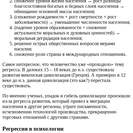
снижение уровня жизни населения → рост разницы
благосостояния богатых и бедных слоев населения →
обнищание основной массы населения;
(снижение рождаемости + рост смертности + рост
заболеваемости) → уменьшение численности населения;
(падение уровня образованности + снижение
актуальности моральных и духовных ценностей) →
моральная деградация населения;
решение острых общественных вопросов мерами
насилия;
снижение роли страны в международных отношениях.
Самое интересное, что человечество уже «проходило» тему
регресса. В далеких 15 – 18 веках до н.э. существовала
развитая микенская цивилизация (Греция). А примерно в 12
веке до н.э. данная цивилизация (это как?) перестала
существовать.
По мнению ученых, упадок и гибель цивилизации произошли
из-за регресса развития, который привел к миграции
населения в другие регионы, утрате письменности,
исчезновению технологий производства, прекращению
торговых отношений с другими странами.
Регрессия в психологии