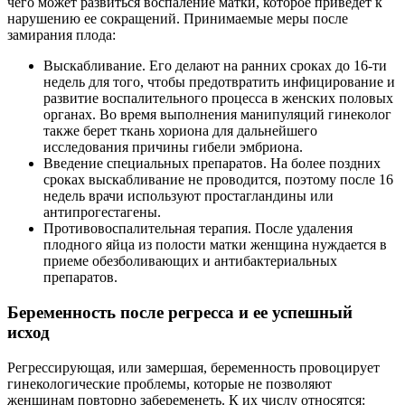
чего может развиться воспаление матки, которое приведет к
нарушению ее сокращений. Принимаемые меры после
замирания плода:
Выскабливание. Его делают на ранних сроках до 16-ти
недель для того, чтобы предотвратить инфицирование и
развитие воспалительного процесса в женских половых
органах. Во время выполнения манипуляций гинеколог
также берет ткань хориона для дальнейшего
исследования причины гибели эмбриона.
Введение специальных препаратов. На более поздних
сроках выскабливание не проводится, поэтому после 16
недель врачи используют простагландины или
антипрогестагены.
Противовоспалительная терапия. После удаления
плодного яйца из полости матки женщина нуждается в
приеме обезболивающих и антибактериальных
препаратов.
Беременность после регресса и ее успешный
исход
Регрессирующая, или замершая, беременность провоцирует
гинекологические проблемы, которые не позволяют
женщинам повторно забеременеть. К их числу относятся: