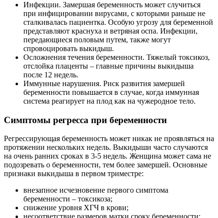
Инфекции. Замершая беременность может случиться
при инфицировании вирусами, с которыми раньше не
сталкивалась пациентка. Особую угрозу для беременной
представляют краснуха и ветряная оспа. Инфекции,
передающиеся половым путем, также могут
спровоцировать выкидыш.
Осложнения течения беременности. Тяжелый токсикоз,
отслойка плаценты – главные причины выкидыша
после 12 недель.
Иммунные нарушения. Риск развития замершей
беременности повышается в случае, когда иммунная
система реагирует на плод как на чужеродное тело.
Симптомы регресса при беременности
Регрессирующая беременность может никак не проявляться на
протяжении нескольких недель. Выкидыши часто случаются
на очень ранних сроках в 3-5 недель. Женщина может сама не
подозревать о беременности, тем более замершей. Основные
признаки выкидыша в первом триместре:
внезапное исчезновение первого симптома
беременности – токсикоза;
снижение уровня ХГЧ в крови;
несоответствие размеров матки сроку беременности;