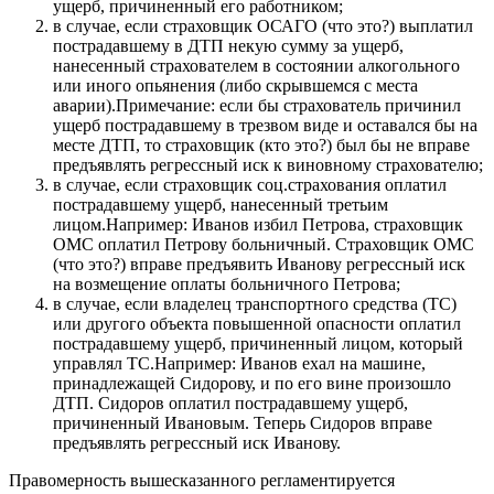
ущерб, причиненный его работником;
в случае, если страховщик ОСАГО (что это?) выплатил
пострадавшему в ДТП некую сумму за ущерб,
нанесенный страхователем в состоянии алкогольного
или иного опьянения (либо скрывшемся с места
аварии).Примечание: если бы страхователь причинил
ущерб пострадавшему в трезвом виде и оставался бы на
месте ДТП, то страховщик (кто это?) был бы не вправе
предъявлять регрессный иск к виновному страхователю;
в случае, если страховщик соц.страхования оплатил
пострадавшему ущерб, нанесенный третьим
лицом.Например: Иванов избил Петрова, страховщик
ОМС оплатил Петрову больничный. Страховщик ОМС
(что это?) вправе предъявить Иванову регрессный иск
на возмещение оплаты больничного Петрова;
в случае, если владелец транспортного средства (ТС)
или другого объекта повышенной опасности оплатил
пострадавшему ущерб, причиненный лицом, который
управлял ТС.Например: Иванов ехал на машине,
принадлежащей Сидорову, и по его вине произошло
ДТП. Сидоров оплатил пострадавшему ущерб,
причиненный Ивановым. Теперь Сидоров вправе
предъявлять регрессный иск Иванову.
Правомерность вышесказанного регламентируется