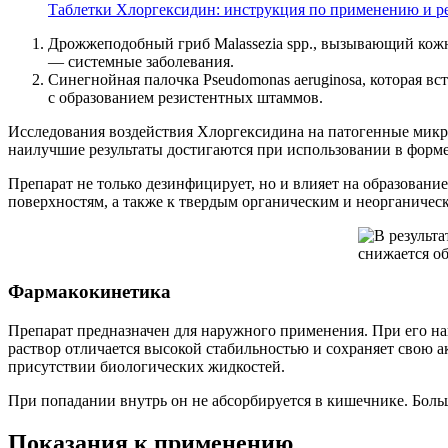
Таблетки Хлоргексидин: инструкция по применению и р
Дрожжеподобный гриб Malassezia spp., вызывающий кожны
— системные заболевания.
Синегнойная палочка Pseudomonas aeruginosa, которая вс
с образованием резистентных штаммов.
Исследования воздействия Хлоргексидина на патогенные микро
наилучшие результаты достигаются при использовании в форме г
Препарат не только дезинфицирует, но и влияет на образова
поверхностям, а также к твердым органическим и неорганичес
Фармакокинетика
Препарат предназначен для наружного применения. При его на
раствор отличается высокой стабильностью и сохраняет свою 
присутствии биологических жидкостей.
При попадании внутрь он не абсорбируется в кишечнике. Больш
Показания к применению