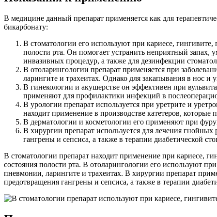
В медицине данный препарат применяется как для терапевтиче
бикарбонату:
В стоматологии его используют при кариесе, гингивите, 
полости рта. Он помогает устранить неприятный запах, у
инвазивных процедур, а также для дезинфекции стомато
В отоларингологии препарат применяется при заболевания
ларингите и трахеитах. Однако для закапывания в нос и 
В гинекологии и акушерстве он эффективен при вульвита
применяют для профилактики инфекций в послеоперацион
В урологии препарат используется при уретрите и уретро
находит применение в производстве катетеров, которые 
В дерматологии и косметологии его применяют при фурунк
В хирургии препарат используется для лечения гнойных 
гангрены и сепсиса, а также в терапии диабетической сто
В стоматологии препарат находит применение при кариесе, гин
состояния полости рта. В отоларингологии его используют при 
пневмонии, ларингите и трахеитах. В хирургии препарат приме
предотвращения гангрены и сепсиса, а также в терапии диабет