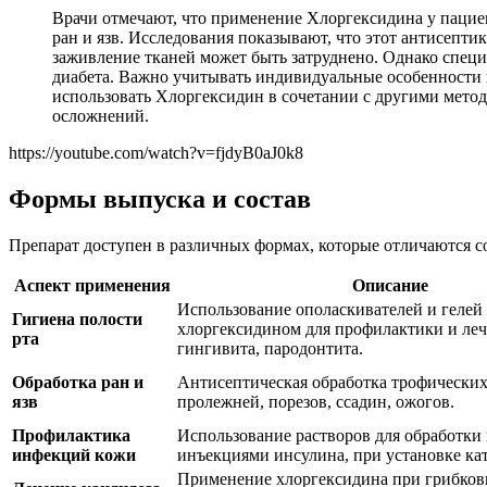
Врачи отмечают, что применение Хлоргексидина у пацие
ран и язв. Исследования показывают, что этот антисепти
заживление тканей может быть затруднено. Однако специ
диабета. Важно учитывать индивидуальные особенности 
использовать Хлоргексидин в сочетании с другими метод
осложнений.
https://youtube.com/watch?v=fjdyB0aJ0k8
Формы выпуска и состав
Препарат доступен в различных формах, которые отличаются 
Аспект применения
Описание
Использование ополаскивателей и гелей 
Гигиена полости
хлоргексидином для профилактики и ле
рта
гингивита, пародонтита.
Обработка ран и
Антисептическая обработка трофических 
язв
пролежней, порезов, ссадин, ожогов.
Профилактика
Использование растворов для обработки
инфекций кожи
инъекциями инсулина, при установке кат
Применение хлоргексидина при грибко