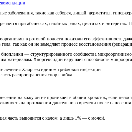
екомендации
е заболевания, такие как себорея, лишай, дерматиты, гиперкер
тречается при абсцессах, гнойных ранах, циститах и энтеритах
организмы в ротовой полости показали его эффективность даже 
еля, так как он не замедляет процесс восстановления (репараци
ние биопленки — структурированного сообщества микроорганизм
ким материалам. Хлоргексидин нарушает способность микроорга
несении на кожу он не проникает в общий кровоток, если целос
активность на протяжении длительного времени после нанесения
ая часть выводится с калом, а лишь 1% — с мочой.