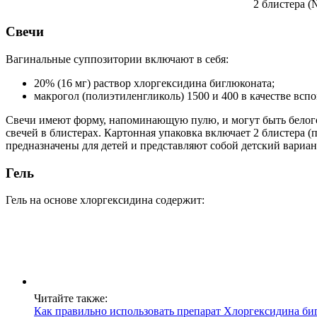
Свечи
Вагинальные суппозитории включают в себя:
20% (16 мг) раствор хлоргексидина биглюконата;
макрогол (полиэтиленгликоль) 1500 и 400 в качестве вс
Свечи имеют форму, напоминающую пулю, и могут быть белого 
свечей в блистерах. Картонная упаковка включает 2 блистера 
предназначены для детей и представляют собой детский вариа
Гель
Гель на основе хлоргексидина содержит:
Читайте также:
Как правильно использовать препарат Хлоргексидина биг