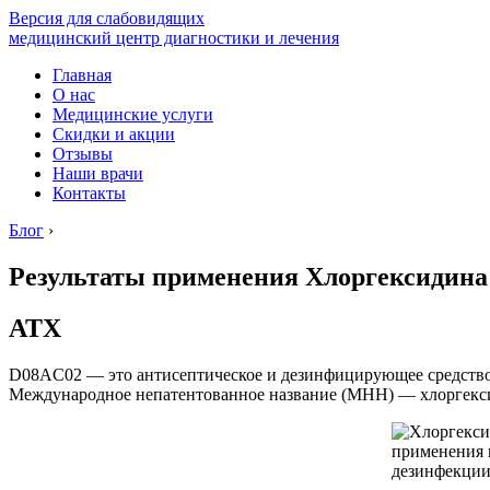
Версия для слабовидящих
медицинский центр диагностики и лечения
Главная
О нас
Медицинские услуги
Скидки и акции
Отзывы
Наши врачи
Контакты
Блог
›
Результаты применения Хлоргексидина 
АТХ
D08AC02 — это антисептическое и дезинфицирующее средство д
Международное непатентованное название (МНН) — хлоргекс