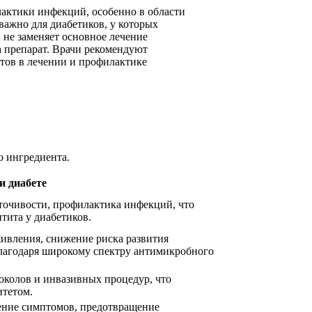
актики инфекций, особенно в области
важно для диабетиков, у которых
 не заменяет основное лечение
 препарат. Врачи рекомендуют
атов в лечении и профилактике
о ингредиента.
и диабете
точивости, профилактика инфекций, что
тита у диабетиков.
ивления, снижение риска развития
благодаря широкому спектру антимикробного
околов и инвазивных процедур, что
итетом.
ение симптомов, предотвращение