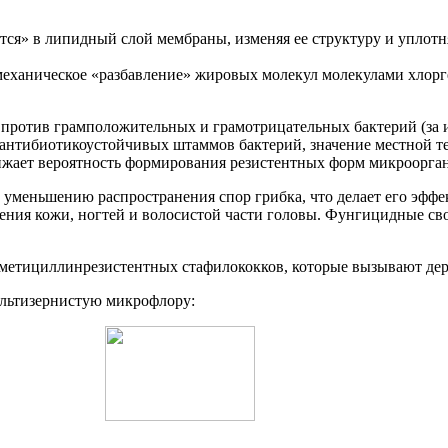
я» в липидный слой мембраны, изменяя ее структуру и уплотня
еханическое «разбавление» жировых молекул молекулами хлорг
против грамположительных и грамотрицательных бактерий (за 
я антибиотикоустойчивых штаммов бактерий, значение местной т
ижает вероятность формирования резистентных форм микроорга
уменьшению распространения спор грибка, что делает его эффе
ия кожи, ногтей и волосистой части головы. Фунгицидные сво
метициллинрезистентных стафилококков, которые вызывают дер
ультизернистую микрофлору: