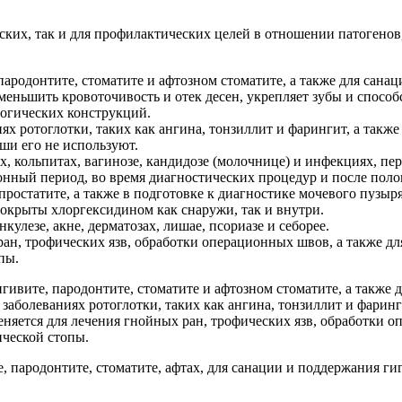
ских, так и для профилактических целей в отношении патогенов
пародонтите, стоматите и афтозном стоматите, а также для сана
меньшить кровоточивость и отек десен, укрепляет зубы и спосо
логических конструкций.
х ротоглотки, таких как ангина, тонзиллит и фарингит, а такж
уши его не используют.
х, кольпитах, вагинозе, кандидозе (молочнице) и инфекциях, п
ный период, во время диагностических процедур и после полово
простатите, а также в подготовке к диагностике мочевого пузыр
покрыты хлоргексидином как снаружи, так и внутри.
улезе, акне, дерматозах, лишае, псориазе и себорее.
ран, трофических язв, обработки операционных швов, а также дл
пы.
гивите, пародонтите, стоматите и афтозном стоматите, а также
заболеваниях ротоглотки, таких как ангина, тонзиллит и фаринг
няется для лечения гнойных ран, трофических язв, обработки о
ической стопы.