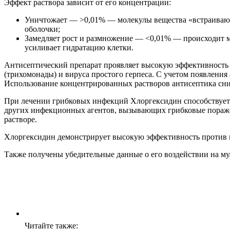
Эффект раствора зависит от его концентрации:
Уничтожает — >0,01% — молекулы вещества «встраиваютс
оболочки;
Замедляет рост и размножение — <0,01% — происходит м
усиливает гидратацию клетки.
Антисептический препарат проявляет высокую эффективность 
(трихомонады) и вируса простого герпеса. С учетом появлени
Использование концентрированных растворов антисептика сн
При лечении грибковых инфекций Хлоргексидин способствует 
других инфекционных агентов, вызывающих грибковые поражен
растворе.
Хлоргексидин демонстрирует высокую эффективность против 
Также получены убедительные данные о его воздействии на м
Читайте также: