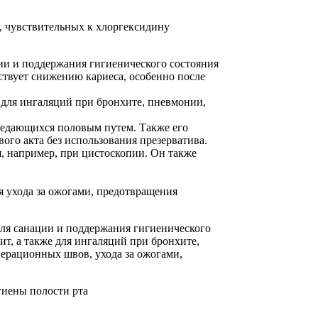
, чувствительных к хлоргексидину
ции и поддержания гигиенического состояния
бствует снижению кариеса, особенно после
е для ингаляций при бронхите, пневмонии,
ередающихся половым путем. Также его
го акта без использования презерватива.
я, например, при цистоскопии. Он также
я ухода за ожогами, предотвращения
 для санации и поддержания гигиенического
ит, а также для ингаляций при бронхите,
перационных швов, ухода за ожогами,