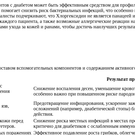
нтов с диабетом может быть эффективным средством для профил
к помогает снизить риск бактериальных инфекций, что особенно 
алисты подчеркивают, что Хлоргексидин не является панацеей и
каждого пациента, а также возможные аллергические реакции на
ами ухода за кожей и ранами, чтобы достичь наилучших результ
составом вспомогательных компонентов и содержанием активног
Результат пр
с
Снижение воспаления десен, уменьшение крово
чения
особенно важно при повышенном риске пародон
Предотвращение инфицирования, ускорение заж
язв,
осложнений (например, диабетической стопы) 
действия.
 кожи перед
Снижение риска местных инфекций в местах пр
етеров.
критично для диабетиков с ослабленным иммун
вых поражениях
Эффективное подавление роста грибков, облегч