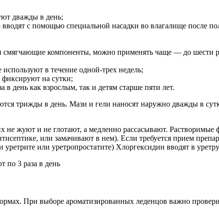
ют дважды в день;
 вводят с помощью специальной насадки во влагалище после по
 смягчающие компоненты, можно применять чаще — до шести ра
используют в течение одной-трех недель;
 фиксируют на сутки;
 в день как взрослым, так и детям старше пяти лет.
тся трижды в день. Мази и гели наносят наружно дважды в сут
х не жуют и не глотают, а медленно рассасывают. Растворимые
исептике, или замачивают в нем). Если требуется прием препар
и уретрите или уретропростатите) Хлоргексидин вводят в уретру
рмах. При выборе ароматизированных леденцов важно проверить,