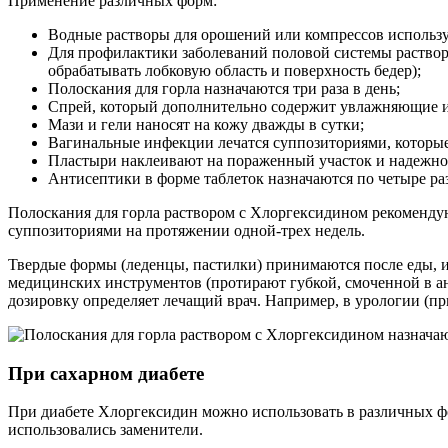
Применение различных форм:
Водные растворы для орошений или компрессов использу
Для профилактики заболеваний половой системы раствор
обрабатывать лобковую область и поверхность бедер);
Полоскания для горла назначаются три раза в день;
Спрей, который дополнительно содержит увлажняющие и
Мази и гели наносят на кожу дважды в сутки;
Вагинальные инфекции лечатся суппозиториями, которые 
Пластыри наклеивают на пораженный участок и надежно
Антисептики в форме таблеток назначаются по четыре раза
Полоскания для горла раствором с Хлоргексидином рекомендую
суппозиториями на протяжении одной-трех недель.
Твердые формы (леденцы, пастилки) принимаются после еды, и
медицинских инструментов (протирают губкой, смоченной в ант
дозировку определяет лечащий врач. Например, в урологии (пр
При сахарном диабете
При диабете Хлоргексидин можно использовать в различных фо
использовались заменители.