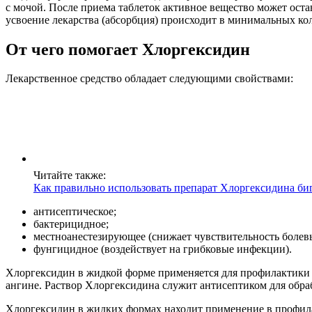
с мочой. После приема таблеток активное вещество может оста
усвоение лекарства (абсорбция) происходит в минимальных ко
От чего помогает Хлоргексидин
Лекарственное средство обладает следующими свойствами:
Читайте также:
Как правильно использовать препарат Хлоргексидина биг
антисептическое;
бактерицидное;
местноанестезирующее (снижает чувствительность болев
фунгицидное (воздействует на грибковые инфекции).
Хлоргексидин в жидкой форме применяется для профилактики 
ангине. Раствор Хлоргексидина служит антисептиком для обра
Хлоргексидин в жидких формах находит применение в профила