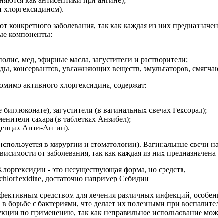
няются как антисептики при ангине);
 хлоргексидином).
т конкретного заболевания, так как каждая из них предназначен
ные компоненты:
олис, мед, эфирные масла, загустители и растворители;
воды, консервантов, увлажняющих веществ, эмульгаторов, смягч
омимо активного хлоргексидина, содержат:
 биглюконате), загустители (в вагинальных свечах Гексорал);
енители сахара (в таблетках Анзибел);
еденцах Анти-Ангин).
используется в хирургии и стоматологии). Вагинальные свечи н
исимости от заболевания, так как каждая из них предназначена
ффективным средством для лечения различных инфекций, особен
 борьбе с бактериями, что делает их полезными при воспалител
кции по применению, так как неправильное использование мож