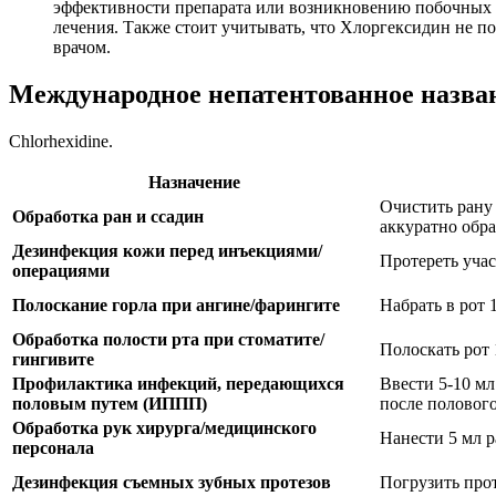
эффективности препарата или возникновению побочных 
лечения. Также стоит учитывать, что Хлоргексидин не по
врачом.
Международное непатентованное назва
Chlorhexidine.
Назначение
Очистить рану
Обработка ран и ссадин
аккуратно обр
Дезинфекция кожи перед инъекциями/
Протереть уча
операциями
Полоскание горла при ангине/фарингите
Набрать в рот 
Обработка полости рта при стоматите/
Полоскать рот 
гингивите
Профилактика инфекций, передающихся
Ввести 5-10 мл
половым путем (ИППП)
после полового
Обработка рук хирурга/медицинского
Нанести 5 мл р
персонала
Дезинфекция съемных зубных протезов
Погрузить прот