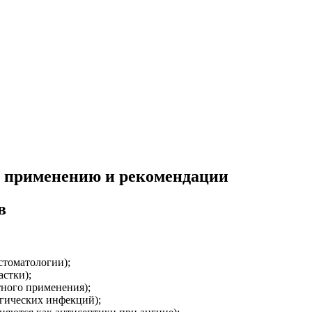
о применению и рекомендации
в
стоматологии);
астки);
тного применения);
огических инфекций);