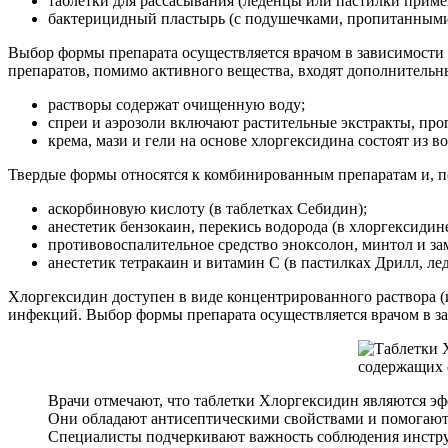
таблетки для рассасывания (леденцы или пастилки приме
бактерицидный пластырь (с подушечками, пропитанными
Выбор формы препарата осуществляется врачом в зависимости о
препаратов, помимо активного вещества, входят дополнитель
растворы содержат очищенную воду;
спреи и аэрозоли включают растительные экстракты, проп
крема, мази и гели на основе хлоргексидина состоят из 
Твердые формы относятся к комбинированным препаратам и, п
аскорбиновую кислоту (в таблетках Себидин);
анестетик бензокаин, перекись водорода (в хлоргексидине
противовоспалительное средство эноксолон, минтол и зам
анестетик тетракаин и витамин С (в пастилках Дрилл, л
Хлоргексидин доступен в виде концентрированного раствора (
инфекций. Выбор формы препарата осуществляется врачом в зав
Врачи отмечают, что таблетки Хлоргексидин являются э
Они обладают антисептическими свойствами и помогают в
Специалисты подчеркивают важность соблюдения инстру