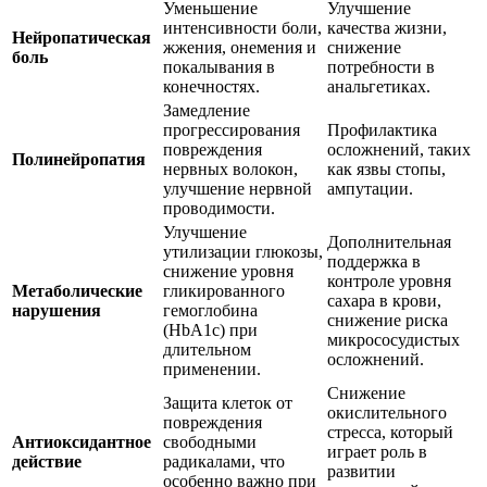
Уменьшение
Улучшение
интенсивности боли,
качества жизни,
Нейропатическая
жжения, онемения и
снижение
боль
покалывания в
потребности в
конечностях.
анальгетиках.
Замедление
прогрессирования
Профилактика
повреждения
осложнений, таких
Полинейропатия
нервных волокон,
как язвы стопы,
улучшение нервной
ампутации.
проводимости.
Улучшение
Дополнительная
утилизации глюкозы,
поддержка в
снижение уровня
контроле уровня
Метаболические
гликированного
сахара в крови,
нарушения
гемоглобина
снижение риска
(HbA1c) при
микрососудистых
длительном
осложнений.
применении.
Снижение
Защита клеток от
окислительного
повреждения
стресса, который
Антиоксидантное
свободными
играет роль в
действие
радикалами, что
развитии
особенно важно при