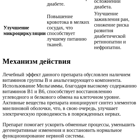
осложнений
диабете.
диабета.
Улучшение
Повышение
заживления ран,
кровотока в мелких
снижение риска
Улучшение
сосудах, что
развития
микроциркуляции
способствует
диабетической
лучшему питанию
ретинопатии и
тканей.
нефропатии.
Механизм действия
Лечебный эффект данного препарата обусловлен наличием
витаминов группы B и анальгезирующего компонента.
Использование Мильгаммы, благодаря высокому содержанию
витаминов В1 и В6, способствует восстановлению
углеводного и белкового обмена на клеточном уровне.
Активные вещества препарата инициируют синтез элементов
миелиновой оболочки, что, в свою очередь, улучшает
электрическую проводимость в поврежденных нервах.
Препарат помогает ускорить обменные процессы, уменьшить
дегенеративные изменения и восстановить нормальное
функционирование нервной системы.