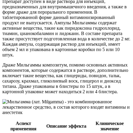
Препарат доступен в виде раствора для инъекций,
предназначенных для внутримышечного введения, а также в
форме драже для перорального применения. В
таблетированной форме данный витаминизированный
продукт не выпускается. Ампулы Мильгаммы содержат
активные вещества, такие как пиридоксина гидрохлорид,
тиамин, цианокобаламин и лидокаин. В составе препарата
также присутствует подготовленная вода в количестве до 2 мг.
Каждая ампула, содержащая раствор для инъекций, имеет
объем 2 мл и упакована в картонные коробки по 5 или 10
штук.
Драже Мильгаммы композитум, помимо основных активных
компонентов, которые содержатся в растворе, дополнительно
включает такие вещества, как глицериды, повидон, тальк,
сахарозу, крахмал, гликолиевый воск, глицерол и диоксид
титана. Драже упакованы в блистеры по 15 штук, а в
картонной упаковке может находиться 2 или 4 блистера.
Аспект
Клиническое
Описание эффекта
применения
значение