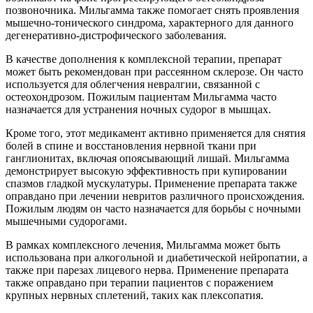
позвоночника. Мильгамма также помогает снять проявления
мышечно-тонического синдрома, характерного для данного
дегенеративно-дистрофического заболевания.
В качестве дополнения к комплексной терапии, препарат
может быть рекомендован при рассеянном склерозе. Он часто
используется для облегчения невралгии, связанной с
остеохондрозом. Пожилым пациентам Мильгамма часто
назначается для устранения ночных судорог в мышцах.
Кроме того, этот медикамент активно применяется для снятия
болей в спине и восстановления нервной ткани при
ганглионитах, включая опоясывающий лишай. Мильгамма
демонстрирует высокую эффективность при купировании
спазмов гладкой мускулатуры. Применение препарата также
оправдано при лечении невритов различного происхождения.
Пожилым людям он часто назначается для борьбы с ночными
мышечными судорогами.
В рамках комплексного лечения, Мильгамма может быть
использована при алкогольной и диабетической нейропатии, а
также при парезах лицевого нерва. Применение препарата
также оправдано при терапии пациентов с поражением
крупных нервных сплетений, таких как плексопатия.