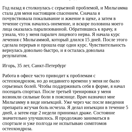
Год назад я столкнулась с серьезной проблемой, и Мильгамма
стала для меня настоящим спасением. Сначала я
почувствовала покалывание и жжение в щеке, а затем в
течение суток началось онемение, и вскоре половина моего
лица оказалась парализованной. Обратившись к врачу, я
узнала, что у меня паралич лицевого нерва. Я начала курс
лечения с Мильгаммой, который длился 15 дней. После этого
сделала перерыв и прошла еще один курс. Чувствительность
вернулась довольно быстро, и я осталась довольна
результатом.
Игорь, 35 лет, Санкт-Петербург
Работа в офисе часто приводит к проблемам с
остеохондрозом, но до недавнего времени у меня не было
серьезных болей. Чтобы поддерживать себя в форме, я начал
посещать спортзал. После третьей тренировки у меня
возникли сильные боли в пояснице. Врач назначил мне
Мильгамму в виде инъекций. Уже через час после введения
препарата жгучая боль исчезла. Я делал инъекции в течение 5
дней, а затем еще 2 недели принимал драже. Состояние
значительно улучшилось. Я продолжаю заниматься в
спортзале и уже полгода не испытываю симптомов
остеохондроза.