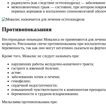
радикулита (как следствие остеохондроза) — заболевани
межпозвоночных грыж — состояние, при котором поврежд
нервных корешков и воспалению спинномозговой оболоч
Противопоказания
Нестероидные инъекции Мовалиса не применяются для лечения д
возраста. Ректальные свечи противопоказаны при воспалите
беременность, так как они могут негативно сказаться на ферти
Кроме того, Мовалис не следует назначать при:
нарушениях работы желудочно-кишечного тракта;
гастрите и язвенной болезни;
астме;
заболеваниях почек и печени;
гемофилии;
сердечной недостаточности;
повышенной чувствительности к компонентам препарата
беременности и грудном вскармливании.
Мильгамма противопоказана при: