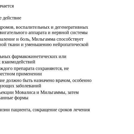
ачается
 действие
дромов, воспалительных и дегенеративных
вигательного аппарата и нервной системы
аление и боль, Мильгамма способствует
ной ткани и уменьшению нейропатической
льных фармакокинетических или
 взаимодействий
дого препарата сохраняются, не
местном применении
е должно быть назначено врачом, особенно
вующих заболеваний
нъекции Мовалиса и Мильгаммы, затем
ованные формы
изни пациента, сокращение сроков лечения