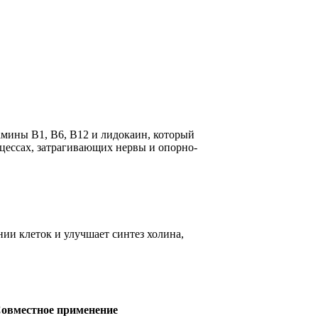
мины В1, В6, В12 и лидокаин, который
цессах, затрагивающих нервы и опорно-
ии клеток и улучшает синтез холина,
овместное применение