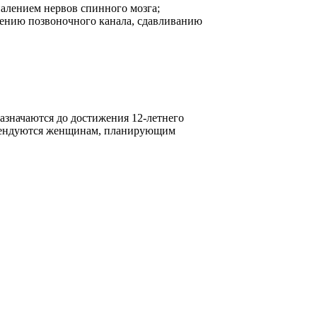
палением нервов спинного мозга;
жению позвоночного канала, сдавливанию
назначаются до достижения 12-летнего
комендуются женщинам, планирующим