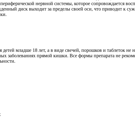
е периферической нервной системы, которое сопровождается вос
енный диск выходит за пределы своей оси, что приводит к су
ки.
етей младше 18 лет, а в виде свечей, порошков и таблеток не 
льных заболеваниях прямой кишки. Все формы препарата не ре
льности.
;