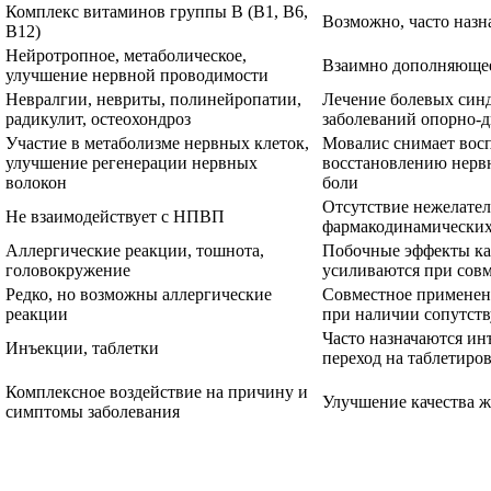
Комплекс витаминов группы B (B1, B6,
Возможно, часто назн
B12)
Нейротропное, метаболическое,
Взаимно дополняющее
улучшение нервной проводимости
Невралгии, невриты, полинейропатии,
Лечение болевых син
радикулит, остеохондроз
заболеваний опорно-д
Участие в метаболизме нервных клеток,
Мовалис снимает восп
улучшение регенерации нервных
восстановлению нерв
волокон
боли
Отсутствие нежелате
Не взаимодействует с НПВП
фармакодинамических
Аллергические реакции, тошнота,
Побочные эффекты каж
головокружение
усиливаются при сов
Редко, но возможны аллергические
Совместное применени
реакции
при наличии сопутст
Часто назначаются и
Инъекции, таблетки
переход на таблетир
Комплексное воздействие на причину и
Улучшение качества ж
симптомы заболевания