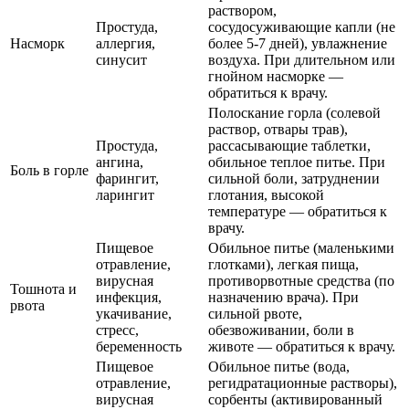
раствором,
Простуда,
сосудосуживающие капли (не
Насморк
аллергия,
более 5-7 дней), увлажнение
синусит
воздуха. При длительном или
гнойном насморке —
обратиться к врачу.
Полоскание горла (солевой
раствор, отвары трав),
Простуда,
рассасывающие таблетки,
ангина,
обильное теплое питье. При
Боль в горле
фарингит,
сильной боли, затруднении
ларингит
глотания, высокой
температуре — обратиться к
врачу.
Пищевое
Обильное питье (маленькими
отравление,
глотками), легкая пища,
вирусная
противорвотные средства (по
Тошнота и
инфекция,
назначению врача). При
рвота
укачивание,
сильной рвоте,
стресс,
обезвоживании, боли в
беременность
животе — обратиться к врачу.
Пищевое
Обильное питье (вода,
отравление,
регидратационные растворы),
вирусная
сорбенты (активированный