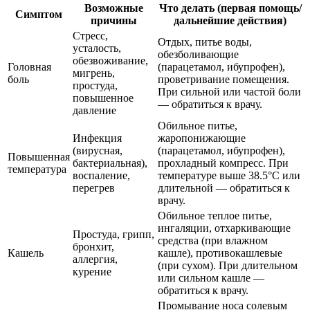
Возможные
Что делать (первая помощь/
Симптом
причины
дальнейшие действия)
Стресс,
Отдых, питье воды,
усталость,
обезболивающие
обезвоживание,
Головная
(парацетамол, ибупрофен),
мигрень,
боль
проветривание помещения.
простуда,
При сильной или частой боли
повышенное
— обратиться к врачу.
давление
Обильное питье,
Инфекция
жаропонижающие
(вирусная,
(парацетамол, ибупрофен),
Повышенная
бактериальная),
прохладный компресс. При
температура
воспаление,
температуре выше 38.5°C или
перегрев
длительной — обратиться к
врачу.
Обильное теплое питье,
ингаляции, отхаркивающие
Простуда, грипп,
средства (при влажном
бронхит,
Кашель
кашле), противокашлевые
аллергия,
(при сухом). При длительном
курение
или сильном кашле —
обратиться к врачу.
Промывание носа солевым