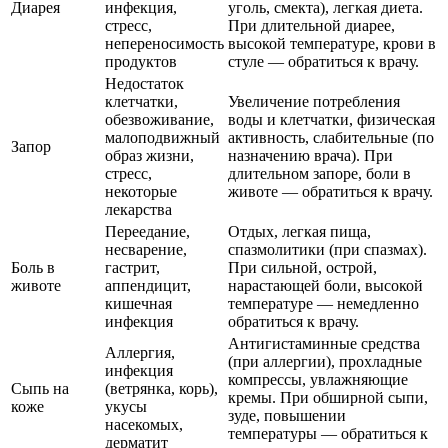
Диарея
инфекция,
уголь, смекта), легкая диета.
стресс,
При длительной диарее,
непереносимость
высокой температуре, крови в
продуктов
стуле — обратиться к врачу.
Недостаток
клетчатки,
Увеличение потребления
обезвоживание,
воды и клетчатки, физическая
малоподвижный
активность, слабительные (по
Запор
образ жизни,
назначению врача). При
стресс,
длительном запоре, боли в
некоторые
животе — обратиться к врачу.
лекарства
Переедание,
Отдых, легкая пища,
несварение,
спазмолитики (при спазмах).
Боль в
гастрит,
При сильной, острой,
животе
аппендицит,
нарастающей боли, высокой
кишечная
температуре — немедленно
инфекция
обратиться к врачу.
Антигистаминные средства
Аллергия,
(при аллергии), прохладные
инфекция
компрессы, увлажняющие
Сыпь на
(ветрянка, корь),
кремы. При обширной сыпи,
коже
укусы
зуде, повышении
насекомых,
температуры — обратиться к
дерматит