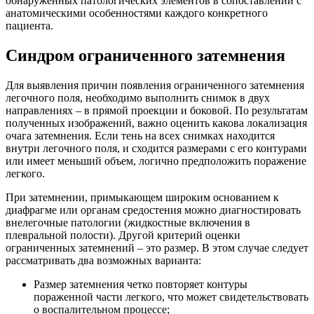
обнаруженных патологических элементов в сопоставлении с
анатомическими особенностями каждого конкретного
пациента.
Синдром ограниченного затемнения
Для выявления причин появления ограниченного затемнения
легочного поля, необходимо выполнить снимок в двух
направлениях – в прямой проекции и боковой. По результатам
полученных изображений, важно оценить какова локализация
очага затемнения. Если тень на всех снимках находится
внутри легочного поля, и сходится размерами с его контурами
или имеет меньший объем, логично предположить поражение
легкого.
При затемнении, примыкающем широким основанием к
диафрагме или органам средостения можно диагностировать
внелегочные патологии (жидкостные включения в
плевральной полости). Другой критерий оценки
ограниченных затемнений – это размер. В этом случае следует
рассматривать два возможных варианта:
Размер затемнения четко повторяет контуры
пораженной части легкого, что может свидетельствовать
о воспалительном процессе;