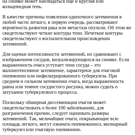
на снимке может наблюдаться еще и круглая или
кольцевидная тень.
В качестве причины появления одиночного затемнения в
любой части легкого, в первую очередь, рассматривают
вероятность развития рака или метастаза опухоли. Об этом же
свидетельствуют четкие контуры тени. Нечеткие контуры
свидетельствуют о воспалительном происхождении
затемнений.
Для оценки интенсивности затемнений, их сравнивают с
изображением сосудов, визуализирующихся на снимке. Если
выраженность очага уступает тени сосуда – это
малоинтенсивное затемнение, характерное для очаговой
пневмонии или инфильтрированного туберкулеза. При
среднем и сильном затемнении очага, когда выраженность
равна или темнее сосудистого рисунка, можно судить о
затухании туберкулезного процесса.
Поскольку обширная диссеминация очагов может
свидетельствовать о более 100 заболеваниях, для
разграничения причин, следует оценивать размеры
затемнений. Так, мельчайшие очаги, покрывающие всю
площадь легкого, могут означать пневмокониоз, милиарный
туберкулез или очаговую пневмонию.