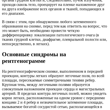
органы грудной клетки и, следовательно, пучок излучения,
проходя сквозь тело, проецирует на пленке наложенное друг
на друга изображение всех органов и тканей, попадающих в
его диапазон.
В связи с этим, при обнаружении любого затемненного
образования на снимке, перед тем как ответить на вопрос, что
это может быть, необходимо провести четкую
дифференцировку локализации патологического очага (в
тканях грудной клетки, диафрагме, плевральной полости или,
непосредственно, в легких).
Основные синдромы на
рентгенограмме
На рентгенографическом снимке, выполненном в передней
проекции, контуры легких образуют легочные поля, по всей
площади, пересекаемые симметричными тенями ребер.
Крупная тень, между легочными полями образуется
совокупным наложением проекции сердца и магистральных
артерий. В пределах контура легочных полей, можно увидеть
корни легких, расположенные на одном уровне с передними
концами 2 и 4 ребер и незначительное затемнение площади,
вызываемое богатой сосудистой сетью, располагающейся в