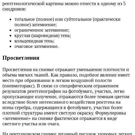
рентгенологической картины можно отнести к одному из 5
синдромов:
тотальное (полное) или субтотальное (практически
полное) затемнение;
ограниченное затемнение;
круглая (шаровидная) тень;
кольцевидная тень;
очаговое затемнение.
Просветления
Просветления на снимке отражают уменьшение плотности и
объема мягких тканей. Как правило, подобное явление имеет
место при образовании в легком воздушной полости
(пневмоторакс). В связи со специфическим отражением
результатов рентгенографии на фотобумаге, участки, легко
пропускающие излучение, отражаются более темным цветом
вследствие более интенсивного воздействия рентгена на
ионы серебра, содержащиеся в фотобумаге, участки более
плотной структуры имеют светлую окраску. Формулировка
«затемнение» на снимке фактически отражается в виде
светлого участка или очага.
На рентгеновском снимке легочный рисунок здоровых легких