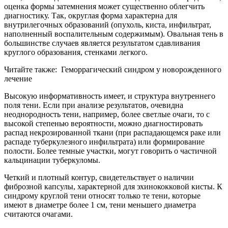
оценка формы затемнения может существенно облегчить
диагностику. Так, округлая форма характерна для
внутрилегочных образований (опухоль, киста, инфильтрат,
наполненный воспалительным содержимым). Овальная тень в
большинстве случаев является результатом сдавливания
круглого образования, стенками легкого.
Читайте также: Геморрагический синдром у новорожденного
лечение
Высокую информативность имеет, и структура внутреннего
поля тени. Если при анализе результатов, очевидна
неоднородность тени, например, более светлые очаги, то с
высокой степенью вероятности, можно диагностировать
распад некрозированной ткани (при распадающемся раке или
распаде туберкулезного инфильтрата) или формирование
полости. Более темные участки, могут говорить о частичной
кальцинации туберкуломы.
Четкий и плотный контур, свидетельствует о наличии
фиброзной капсулы, характерной для эхинококковой кисты. К
синдрому круглой тени относят только те тени, которые
имеют в диаметре более 1 см, тени меньшего диаметра
считаются очагами.