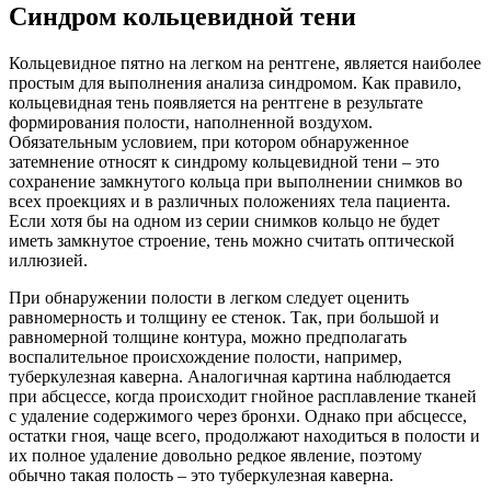
Синдром кольцевидной тени
Кольцевидное пятно на легком на рентгене, является наиболее
простым для выполнения анализа синдромом. Как правило,
кольцевидная тень появляется на рентгене в результате
формирования полости, наполненной воздухом.
Обязательным условием, при котором обнаруженное
затемнение относят к синдрому кольцевидной тени – это
сохранение замкнутого кольца при выполнении снимков во
всех проекциях и в различных положениях тела пациента.
Если хотя бы на одном из серии снимков кольцо не будет
иметь замкнутое строение, тень можно считать оптической
иллюзией.
При обнаружении полости в легком следует оценить
равномерность и толщину ее стенок. Так, при большой и
равномерной толщине контура, можно предполагать
воспалительное происхождение полости, например,
туберкулезная каверна. Аналогичная картина наблюдается
при абсцессе, когда происходит гнойное расплавление тканей
с удаление содержимого через бронхи. Однако при абсцессе,
остатки гноя, чаще всего, продолжают находиться в полости и
их полное удаление довольно редкое явление, поэтому
обычно такая полость – это туберкулезная каверна.