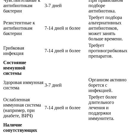
Чувствительные к
При правильном
антибиотикам
3-7 дней
подборе
бактерии
антибиотика.
Требует подбора
Резистентные к
альтернативных
антибиотикам
7-14 дней и более
антибиотиков,
бактерии
может занять
больше времени.
Требует
Грибковая
7-14 дней и более
противогрибковых
инфекция
препаратов.
Состояние
иммунной
системы
Организм активно
Здоровая иммунная
3-7 дней
борется с
система
инфекцией.
Требует более
Ослабленная
длительного
иммунная система
7-14 дней и более
лечения и
(например, при
поддержки
диабете, ВИЧ)
иммунитета.
Наличие
сопутствующих