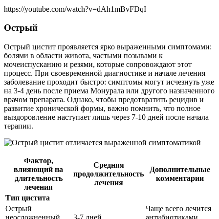
https://youtube.com/watch?v=dAh1mBvFDqI
Острый
Острый цистит проявляется ярко выраженными симптомами:
болями в области живота, частыми позывами к
мочеиспусканию и резями, которые сопровождают этот
процесс. При своевременной диагностике и начале лечения
заболевание проходит быстро: симптомы могут исчезнуть уже
на 3-4 день после приема Монурала или другого назначенного
врачом препарата. Однако, чтобы предотвратить рецидив и
развитие хронической формы, важно помнить, что полное
выздоровление наступает лишь через 7-10 дней после начала
терапии.
Фактор,
Средняя
влияющий на
Дополнительные
продолжительность
длительность
комментарии
лечения
лечения
Тип цистита
Острый
Чаще всего лечится
неосложненный
3-7 дней
антибиотиками