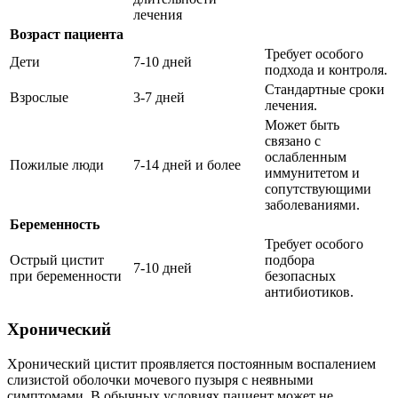
лечения
Возраст пациента
Требует особого
Дети
7-10 дней
подхода и контроля.
Стандартные сроки
Взрослые
3-7 дней
лечения.
Может быть
связано с
ослабленным
Пожилые люди
7-14 дней и более
иммунитетом и
сопутствующими
заболеваниями.
Беременность
Требует особого
Острый цистит
подбора
7-10 дней
при беременности
безопасных
антибиотиков.
Хронический
Хронический цистит проявляется постоянным воспалением
слизистой оболочки мочевого пузыря с неявными
симптомами. В обычных условиях пациент может не