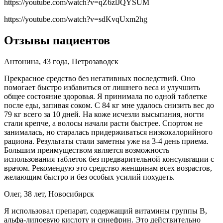
https://youtube.com/watch?v=qZ6zlJQYSUM
https://youtube.com/watch?v=sdKvqUxm2hg
Отзывы пациентов
Антонина, 43 года, Петрозаводск
Прекрасное средство без негативных последствий. Оно
помогает быстро избавиться от лишнего веса и улучшить
общее состояние здоровья. Я принимала по одной таблетке
после еды, запивая соком. С 84 кг мне удалось снизить вес до
79 кг всего за 10 дней. На коже исчезли высыпания, ногти
стали крепче, а волосы начали расти быстрее. Спортом не
занималась, но старалась придерживаться низкокалорийного
рациона. Результаты стали заметны уже на 3-4 день приема.
Большим преимуществом является возможность
использования таблеток без предварительной консультации с
врачом. Рекомендую это средство женщинам всех возрастов,
желающим быстро и без особых усилий похудеть.
Олег, 38 лет, Новосибирск
Я использовал препарат, содержащий витамины группы B,
альфа-липоевую кислоту и синефрин. Это действительно