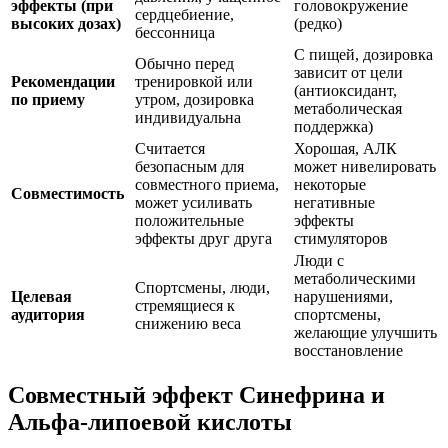
эффекты (при
головокружение
сердцебиение,
высоких дозах)
(редко)
бессонница
С пищей, дозировка
Обычно перед
зависит от цели
Рекомендации
тренировкой или
(антиоксидант,
по приему
утром, дозировка
метаболическая
индивидуальна
поддержка)
Считается
Хорошая, АЛК
безопасным для
может нивелировать
совместного приема,
некоторые
Совместимость
может усиливать
негативные
положительные
эффекты
эффекты друг друга
стимуляторов
Люди с
метаболическими
Спортсмены, люди,
Целевая
нарушениями,
стремящиеся к
аудитория
спортсмены,
снижению веса
желающие улучшить
восстановление
Совместный эффект Синефрина и
Альфа-липоевой кислоты