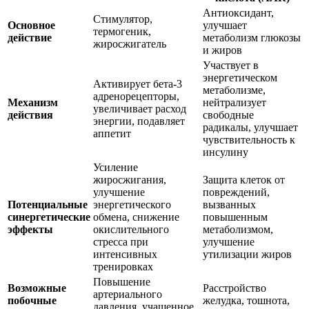
Антиоксидант,
Стимулятор,
Основное
улучшает
термогеник,
действие
метаболизм глюкозы
жиросжигатель
и жиров
Участвует в
энергетическом
Активирует бета-3
метаболизме,
адренорецепторы,
Механизм
нейтрализует
увеличивает расход
действия
свободные
энергии, подавляет
радикалы, улучшает
аппетит
чувствительность к
инсулину
Усиление
жиросжигания,
Защита клеток от
улучшение
повреждений,
Потенциальные
энергетического
вызванных
синергетические
обмена, снижение
повышенным
эффекты
окислительного
метаболизмом,
стресса при
улучшение
интенсивных
утилизации жиров
тренировках
Повышение
Возможные
Расстройство
артериального
побочные
желудка, тошнота,
давления, учащенное