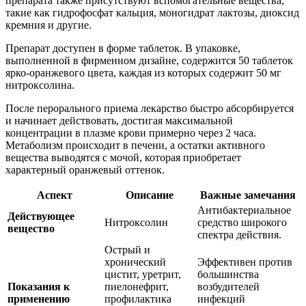
препарата также присутствуют вспомогательные вещества,
такие как гидрофосфат кальция, моногидрат лактозы, диоксид
кремния и другие.
Препарат доступен в форме таблеток. В упаковке,
выполненной в фирменном дизайне, содержится 50 таблеток
ярко-оранжевого цвета, каждая из которых содержит 50 мг
нитроксолина.
После перорального приема лекарство быстро абсорбируется
и начинает действовать, достигая максимальной
концентрации в плазме крови примерно через 2 часа.
Метаболизм происходит в печени, а остатки активного
вещества выводятся с мочой, которая приобретает
характерный оранжевый оттенок.
Аспект
Описание
Важные замечания
Антибактериальное
Действующее
Нитроксолин
средство широкого
вещество
спектра действия.
Острый и
хронический
Эффективен против
цистит, уретрит,
большинства
Показания к
пиелонефрит,
возбудителей
применению
профилактика
инфекций