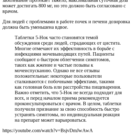
заболевание протекает тяжело, максимальная суточная доза
может достигать 800 мг, но это должно быть согласовано с
врачом.
Для людей с проблемами в работе почек и печени дозировка
должна быть уменьшена вдвое.
Таблетки 5-Нок часто становятся темой
обсуждения среди людей, страдающих от цистита.
Многие отмечают их эффективность в борьбе с
инфекциями мочевыводящих путей. Пациенты
сообщают о быстром облегчении симптомов,
таких как жжение и частые позывы к
мочеиспусканию. Однако не все отзывы
положительные: некоторые пользователи
сталкиваются с побочными эффектами, такими
как головная боль или расстройства пищеварения.
Важно отметить, что 5-Нок не всегда подходит для
всех, и перед началом приема рекомендуется
проконсультироваться с врачом. В целом, таблетки
получили признание за свою способность быстро
устранять симптомы, но индивидуальная реакция
на препарат может варьироваться.
https://youtube.com/watch?v=BsjvDmJwAwA