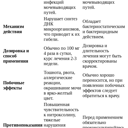
инфекций
мочевыводящих
мочевыводящих
путей.
путей.
Нарушает синтез
Обладает
ДНК
Механизм
бактериостатическим
микроорганизмов,
действия
и бактерицидным
что приводит к их
действием.
гибели.
Дозировка и
Обычно по 100 мг
Дозировка и
длительность
4 раза в сутки,
способ
лечения могут быть
курс лечения 2-3
применения
скорректированы
недели.
врачом.
Тошнота, рвота,
Обычно хорошо
аллергические
переносится, но при
Побочные
реакции,
появлении побочных
эффекты
окрашивание мочи
эффектов следует
в ярко-желтый
обратиться к врачу.
цвет.
Повышенная
чувствительность
к нитроксолину,
Перед применением
тяжелые
обязательно
Противопоказания
нарушения
проконсультируйтесь