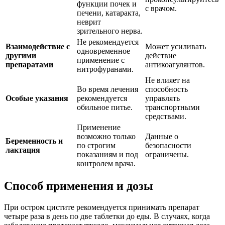
функции почек и
с врачом.
печени, катаракта,
неврит
зрительного нерва.
Не рекомендуется
Взаимодействие с
Может усиливать
одновременное
другими
действие
применение с
препаратами
антикоагулянтов.
нитрофуранами.
Не влияет на
Во время лечения
способность
Особые указания
рекомендуется
управлять
обильное питье.
транспортными
средствами.
Применение
возможно только
Данные о
Беременность и
по строгим
безопасности
лактация
показаниям и под
ограничены.
контролем врача.
Способ применения и дозы
При остром цистите рекомендуется принимать препарат
четыре раза в день по две таблетки до еды. В случаях, когда