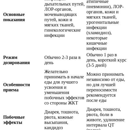
атипичные
дыхательных путей,
пневмонии), ЛОР-
ЛОР-органов,
органов, кожи и
Основные
мочевыводящих
мягких тканей,
показания
путей, кожи и
урогенитальные
мягких тканей,
инфекции
гинекологические
(хламидиоз),
инфекции
некоторые
кишечные
инфекции
Обычно 1 раз в
Режим
Обычно 2-3 раза в
день, короткий курс
дозирования
день
(3-5 дней)
Желательно
Можно принимать
принимать в начале
независимо от еды,
еды для лучшего
Особенности
но для лучшей
усвоения и
приема
переносимости
уменьшения
рекомендуется
побочных эффектов
после еды
со стороны ЖКТ
Диарея, тошнота,
Диарея, тошнота,
рвота, боли в
Побочные
рвота, кожные
животе, удлинение
эффекты
высыпания,
интервала QT
кандидоз