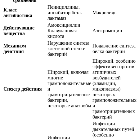
сравнения
Пенициллины,
Класс
ингибитор бета-
Макролиды
антибиотика
лактамаз
Амоксициллин +
Действующие
Клавулановая
Азитромицин
вещества
кислота
Нарушение синтеза
Механизм
Подавление синтеза
клеточной стенки
действия
белка бактерий
бактерий
Широкий, особенно
эффективен против
Широкий, включая
атипичных
многие
возбудителей
грамположительные
(хламидии,
Спектр действия
и
микоплазмы),
грамотрицательные
некоторых
бактерии,
грамположительных
некоторые анаэробы
и
грамотрицательных
бактерий
Инфекции
дыхательных путей
(особенно
Инфекции