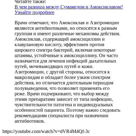
Читайте также:
В чем разница между Сумамедом и Амоксиклавом?
Узнайте подробнее
Врачи отмечают, что Амоксиклав и Азитромицин
являются антибиотиками, но относятся к разным
группам и имеют различные механизмы действия.
Амоксиклав, содержащий амоксициллин и
клавулановую кислоту, эффективен против
широкого спектра бактерий, включая некоторые
штаммы, устойчивые к амоксициллину. Он часто
назначается для лечения инфекций дыхательных
путей, мочевыводящих путей и кожи.
Азитромицин, с другой стороны, относится к
макролидам и обладает более узким спектром
действия, но отличается длительным периодом
полувыведения, что позволяет применять его
реже. Врачи подчеркивают, что выбор между
этими препаратами зависит от типа инфекции,
чувствительности патогена и индивидуальных
особенностей пациента. Поэтому важно следовать
рекомендациям специалиста при назначении
антибиотиков.
https://youtube.com/watch?v=dVR4M4Qf-3c