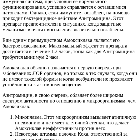
иммунная система, при условии ее нормального
функционирования, успешно справляется с оставшимися
патогенами. Однако, если иммунитет ослаблен, на помощь
приходит бактерицидное действие Азитромицина. Этот
препарат предпочтителен в ситуациях, когда защитные
механизмы в очагах воспаления значительно ослаблены.
Еще одним преимуществом Амоксиклава является его
быстрое всасывание. Максимальный эффект от препарата
достигается в течение 1-2 часов, тогда как для Азитромицина
требуется минимум 2 часа.
Амоксиклав обычно назначается в первую очередь при
заболеваниях ЛОР-органов, но только в тех случаях, когда они
не имеют тяжелой формы и когда возбудители не проявляют
устойчивости к активному веществу.
Азитромицин, в свою очередь, обладает более широким
спектром активности по отношению к микроорганизмам, чем
Амоксиклав:
Микоплазма. Этот микроорганизм вызывает атипичную
пневмонию и не имеет клеточной стенки, что делает
Амоксиклав неэффективным против него.
Некоторые штаммы палочки Коха, ответственной за
развитие туберкулеза.