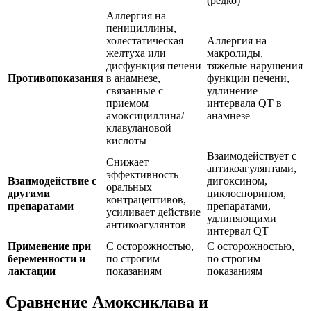
(редко)
Аллергия на
пенициллины,
холестатическая
Аллергия на
желтуха или
макролиды,
дисфункция печени
тяжелые нарушения
Противопоказания
в анамнезе,
функции печени,
связанные с
удлинение
приемом
интервала QT в
амоксициллина/
анамнезе
клавулановой
кислоты
Взаимодействует с
Снижает
антикоагулянтами,
эффективность
Взаимодействие с
дигоксином,
оральных
другими
циклоспорином,
контрацептивов,
препаратами
препаратами,
усиливает действие
удлиняющими
антикоагулянтов
интервал QT
Применение при
С осторожностью,
С осторожностью,
беременности и
по строгим
по строгим
лактации
показаниям
показаниям
Сравнение Амоксиклава и