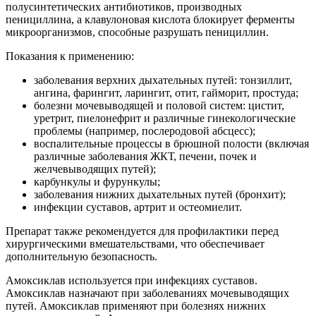
полусинтетических антибиотиков, производных
пенициллина, а клавулоновая кислота блокирует ферменты
микроорганизмов, способные разрушать пенициллин.
Показания к применению:
заболевания верхних дыхательных путей: тонзиллит,
ангина, фарингит, ларингит, отит, гайморит, простуда;
болезни мочевыводящей и половой систем: цистит,
уретрит, пиелонефрит и различные гинекологические
проблемы (например, послеродовой абсцесс);
воспалительные процессы в брюшной полости (включая
различные заболевания ЖКТ, печени, почек и
желчевыводящих путей);
карбункулы и фурункулы;
заболевания нижних дыхательных путей (бронхит);
инфекции суставов, артрит и остеомиелит.
Препарат также рекомендуется для профилактики перед
хирургическими вмешательствами, что обеспечивает
дополнительную безопасность.
Амоксиклав используется при инфекциях суставов.
Амоксиклав назначают при заболеваниях мочевыводящих
путей. Амоксиклав применяют при болезнях нижних