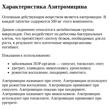
Характеристика Азитромицина
Основным действующим веществом является азитромицин. В
каждой таблетке содержится 500 мг этого компонента.
Данное соединение относится к антибиотикам группы
макролидов. Оно воздействует на рибосомы бактериальных
клеток, что препятствует синтезу белков, необходимых для их
роста, в результате чего патогенные микроорганизмы
погибают.
Показания к использованию:
заболевания ЛОР-органов — синусит, тонзиллит, отит;
уретрит, хламидиоз, микоплазмоз, уреаплазмоз;
рожистое воспаление, пиодермит, импетиго.
Азитромицин назначают при отите. Азитромицин используют
при рожистом воспалении. Азитромицин применяют при
синусите. Азитромицин показан при пиодермите.
Азитромицин назначают при микоплазмозе. Азитромицин
используют при тонзиллите. Азитромицин применяют при
уретрите.