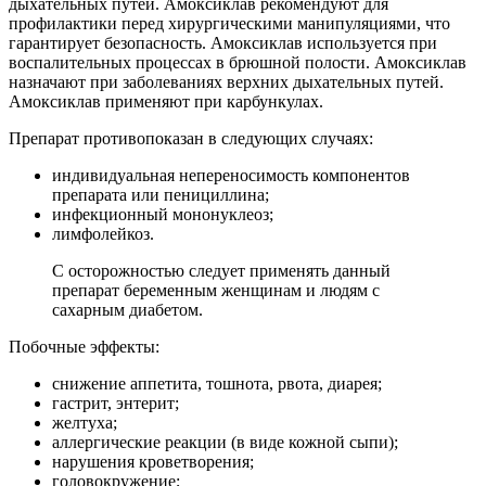
дыхательных путей. Амоксиклав рекомендуют для
профилактики перед хирургическими манипуляциями, что
гарантирует безопасность. Амоксиклав используется при
воспалительных процессах в брюшной полости. Амоксиклав
назначают при заболеваниях верхних дыхательных путей.
Амоксиклав применяют при карбункулах.
Препарат противопоказан в следующих случаях:
индивидуальная непереносимость компонентов
препарата или пенициллина;
инфекционный мононуклеоз;
лимфолейкоз.
С осторожностью следует применять данный
препарат беременным женщинам и людям с
сахарным диабетом.
Побочные эффекты:
снижение аппетита, тошнота, рвота, диарея;
гастрит, энтерит;
желтуха;
аллергические реакции (в виде кожной сыпи);
нарушения кроветворения;
головокружение;