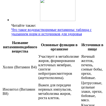
Читайте также:
Что такое водорастворимые витамины: таблица с
указанием норм и источников для здоровья
Название
Основные функции в
Источники в
витаминоподобного
организме
пище
вещества
Участвует в метаболизме
Яичный
жиров, формировании
желток,
клеточных мембран,
печень,
Холин (Витамин B4)
синтезе
соевые бобы,
нейротрансмиттеров
орехи,
(ацетилхолина).
бобовые.
Цитрусовые,
Важен для передачи
цельные
Инозитол (Витамин
нервных импульсов,
злаки, орехи,
B8)
метаболизма жиров,
бобовые,
роста клеток.
мясо.
Красное