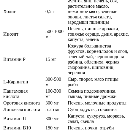
Желток яиц, печень, соя,
растительное масло,
Холин
0,5 г
нежирное мясо, зеленые
овощи, листья салата,
зародыши пшеницы
Печень, пивные дрожжи,
500-1000
Инозит
говяжье сердце, дыня, арахис,
мг
капуста, зелень
Кожура большинства
фруктов, корнеплодов и ягод,
зеленый чай, черноплодная
Витамин Р
15 мг
рябина, облепиха, черная
смородина, шиповник,
черешня
300-500
Сыр, творог, мясо птицы,
L-Карнитин
мг
рыба
Пангамовая
100-300
Семена подсолнечника,
кислота
мг
тыквы, пивные дрожжи
Оротовая кислота
300 мг
Печень, молочные продукты
Липоевая кислота
5-25 мг
Субпродукты, говядина
Капуста, кукуруза, морковь,
Витамин U
300 мг
салат, свекла
Витамин B10
150 мг
Печень, почки, отруби