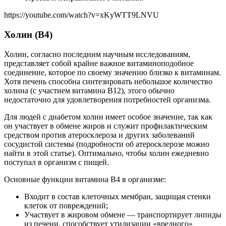
https://youtube.com/watch?v=xKyWTT9LNVU
Холин (В4)
Холин, согласно последним научным исследованиям,
представляет собой крайне важное витаминоподобное
соединение, которое по своему значению близко к витаминам.
Хотя печень способна синтезировать небольшое количество
холина (с участием витамина В12), этого обычно
недостаточно для удовлетворения потребностей организма.
Для людей с диабетом холин имеет особое значение, так как
он участвует в обмене жиров и служит профилактическим
средством против атеросклероза и других заболеваний
сосудистой системы (подробности об атеросклерозе можно
найти в этой статье). Оптимально, чтобы холин ежедневно
поступал в организм с пищей.
Основные функции витамина В4 в организме:
Входит в состав клеточных мембран, защищая стенки
клеток от повреждений;
Участвует в жировом обмене — транспортирует липиды
из печени, способствует утилизации «вредного»