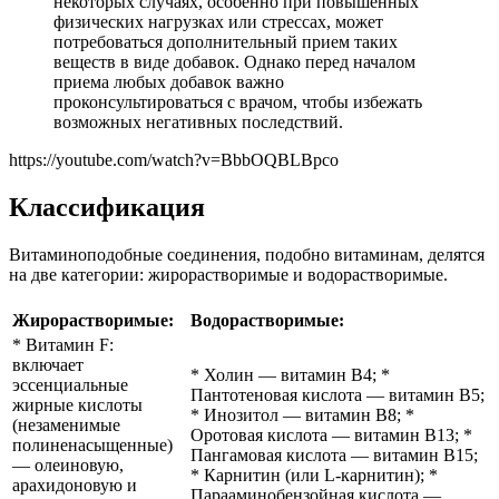
некоторых случаях, особенно при повышенных
физических нагрузках или стрессах, может
потребоваться дополнительный прием таких
веществ в виде добавок. Однако перед началом
приема любых добавок важно
проконсультироваться с врачом, чтобы избежать
возможных негативных последствий.
https://youtube.com/watch?v=BbbOQBLBpco
Классификация
Витаминоподобные соединения, подобно витаминам, делятся
на две категории: жирорастворимые и водорастворимые.
Жирорастворимые:
Водорастворимые:
* Витамин F:
включает
* Холин — витамин В4; *
эссенциальные
Пантотеновая кислота — витамин В5;
жирные кислоты
* Инозитол — витамин В8; *
(незаменимые
Оротовая кислота — витамин В13; *
полиненасыщенные)
Пангамовая кислота — витамин В15;
— олеиновую,
* Карнитин (или L-карнитин); *
арахидоновую и
Парааминобензойная кислота —