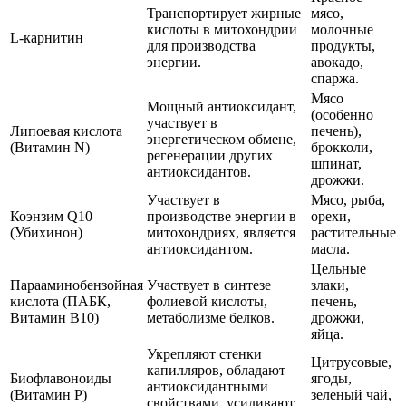
Транспортирует жирные
мясо,
кислоты в митохондрии
молочные
L-карнитин
для производства
продукты,
энергии.
авокадо,
спаржа.
Мясо
Мощный антиоксидант,
(особенно
участвует в
Липоевая кислота
печень),
энергетическом обмене,
(Витамин N)
брокколи,
регенерации других
шпинат,
антиоксидантов.
дрожжи.
Участвует в
Мясо, рыба,
Коэнзим Q10
производстве энергии в
орехи,
(Убихинон)
митохондриях, является
растительные
антиоксидантом.
масла.
Цельные
Парааминобензойная
Участвует в синтезе
злаки,
кислота (ПАБК,
фолиевой кислоты,
печень,
Витамин B10)
метаболизме белков.
дрожжи,
яйца.
Укрепляют стенки
Цитрусовые,
капилляров, обладают
Биофлавоноиды
ягоды,
антиоксидантными
(Витамин P)
зеленый чай,
свойствами, усиливают