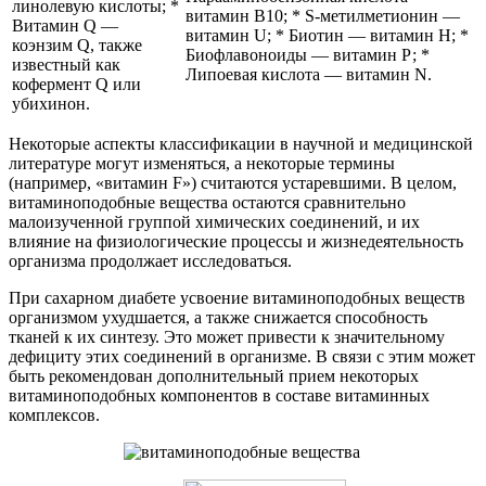
линолевую кислоты; *
витамин В10; * S-метилметионин —
Витамин Q —
витамин U; * Биотин — витамин Н; *
коэнзим Q, также
Биофлавоноиды — витамин Р; *
известный как
Липоевая кислота — витамин N.
кофермент Q или
убихинон.
Некоторые аспекты классификации в научной и медицинской
литературе могут изменяться, а некоторые термины
(например, «витамин F») считаются устаревшими. В целом,
витаминоподобные вещества остаются сравнительно
малоизученной группой химических соединений, и их
влияние на физиологические процессы и жизнедеятельность
организма продолжает исследоваться.
При сахарном диабете усвоение витаминоподобных веществ
организмом ухудшается, а также снижается способность
тканей к их синтезу. Это может привести к значительному
дефициту этих соединений в организме. В связи с этим может
быть рекомендован дополнительный прием некоторых
витаминоподобных компонентов в составе витаминных
комплексов.