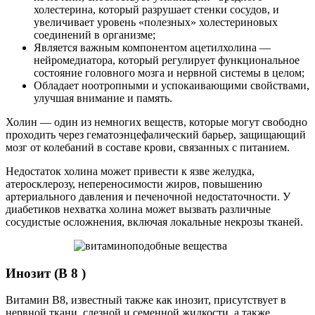
холестерина, который разрушает стенки сосудов, и
увеличивает уровень «полезных» холестериновых
соединений в организме;
Является важным компонентом ацетилхолина —
нейромедиатора, который регулирует функциональное
состояние головного мозга и нервной системы в целом;
Обладает ноотропными и успокаивающими свойствами,
улучшая внимание и память.
Холин — один из немногих веществ, которые могут свободно
проходить через гематоэнцефалический барьер, защищающий
мозг от колебаний в составе крови, связанных с питанием.
Недостаток холина может привести к язве желудка,
атеросклерозу, непереносимости жиров, повышению
артериального давления и печеночной недостаточности. У
диабетиков нехватка холина может вызвать различные
сосудистые осложнения, включая локальные некрозы тканей.
Инозит (В 8 )
Витамин В8, известный также как инозит, присутствует в
нервной ткани, слезной и семенной жидкости, а также