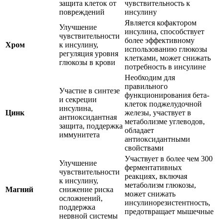
защита клеток от
чувствительность к
повреждений
инсулину
Является кофактором
Улучшение
инсулина, способствует
чувствительности
более эффективному
Хром
к инсулину,
использованию глюкозы
регуляция уровня
клетками, может снижать
глюкозы в крови
потребность в инсулине
Необходим для
правильного
Участие в синтезе
функционирования бета-
и секреции
клеток поджелудочной
инсулина,
Цинк
железы, участвует в
антиоксидантная
метаболизме углеводов,
защита, поддержка
обладает
иммунитета
антиоксидантными
свойствами
Участвует в более чем 300
Улучшение
ферментативных
чувствительности
реакциях, включая
к инсулину,
метаболизм глюкозы,
Магний
снижение риска
может снижать
осложнений,
инсулинорезистентность,
поддержка
предотвращает мышечные
нервной системы