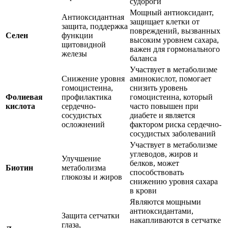
судороги
Мощный антиоксидант,
Антиоксидантная
защищает клетки от
защита, поддержка
повреждений, вызванных
Селен
функции
высоким уровнем сахара,
щитовидной
важен для гормонального
железы
баланса
Участвует в метаболизме
Снижение уровня
аминокислот, помогает
гомоцистеина,
снизить уровень
Фолиевая
профилактика
гомоцистеина, который
кислота
сердечно-
часто повышен при
сосудистых
диабете и является
осложнений
фактором риска сердечно-
сосудистых заболеваний
Участвует в метаболизме
углеводов, жиров и
Улучшение
белков, может
Биотин
метаболизма
способствовать
глюкозы и жиров
снижению уровня сахара
в крови
Являются мощными
антиоксидантами,
Защита сетчатки
накапливаются в сетчатке
глаза,