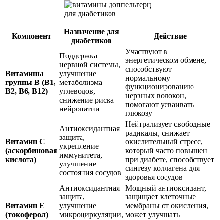
Назначение для
Компонент
Действие
диабетиков
Участвуют в
Поддержка
энергетическом обмене,
нервной системы,
способствуют
Витамины
улучшение
нормальному
группы B (B1,
метаболизма
функционированию
B2, B6, B12)
углеводов,
нервных волокон,
снижение риска
помогают усваивать
нейропатии
глюкозу
Нейтрализует свободные
Антиоксидантная
радикалы, снижает
защита,
Витамин C
окислительный стресс,
укрепление
(аскорбиновая
который часто повышен
иммунитета,
кислота)
при диабете, способствует
улучшение
синтезу коллагена для
состояния сосудов
здоровья сосудов
Антиоксидантная
Мощный антиоксидант,
защита,
защищает клеточные
Витамин E
улучшение
мембраны от окисления,
(токоферол)
микроциркуляции,
может улучшать