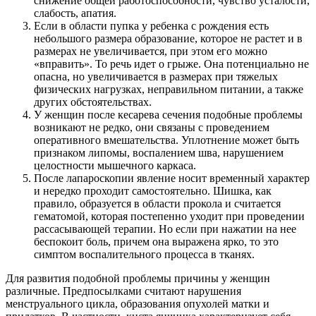
снижение общей работоспособности, чувство усталости,
слабость, апатия.
Если в области пупка у ребенка с рождения есть
небольшого размера образование, которое не растет и в
размерах не увеличивается, при этом его можно
«вправить». То речь идет о грыже. Она потенциально не
опасна, но увеличивается в размерах при тяжелых
физических нагрузках, неправильном питании, а также
других обстоятельствах.
У женщин после кесарева сечения подобные проблемы
возникают не редко, они связаны с проведением
оперативного вмешательства. Уплотнение может быть
признаком липомы, воспалением шва, нарушением
целостности мышечного каркаса.
После лапароскопии явление носит временный характер
и нередко проходит самостоятельно. Шишка, как
правило, образуется в области прокола и считается
гематомой, которая постепенно уходит при проведении
рассасывающей терапии. Но если при нажатии на нее
беспокоит боль, причем она выражена ярко, то это
симптом воспалительного процесса в тканях.
Для развития подобной проблемы причины у женщин
различные. Предпосылками считают нарушения
менструального цикла, образования опухолей матки и