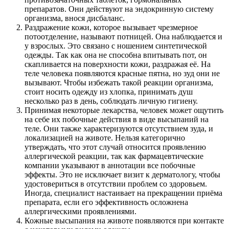
препаратов. Они действуют на эндокринную систему
организма, внося дисбаланс.
Раздражение кожи, которое вызывает чрезмерное
потоотделение, называют потницей. Она наблюдается и
у взрослых. Это связано с ношением синтетической
одежды. Так как она не способна впитывать пот, он
скапливается на поверхности кожи, раздражая её. На
теле человека появляются красные пятна, но зуд они не
вызывают. Чтобы избежать такой реакции организма,
стоит носить одежду из хлопка, принимать душ
несколько раз в день, соблюдать личную гигиену.
Принимая некоторые лекарства, человек может ощутить
на себе их побочные действия в виде высыпаний на
теле. Они также характеризуются отсутствием зуда, и
локализацией на животе. Нельзя категорично
утверждать, что этот случай относится проявлению
аллергической реакции, так как фармацевтические
компании указывают в аннотации все побочные
эффекты. Это не исключает визит к дерматологу, чтобы
удостовериться в отсутствии проблем со здоровьем.
Иногда, специалист настаивает на прекращении приёма
препарата, если его эффективность осложнена
аллергическими проявлениями.
Кожные высыпания на животе появляются при контакте