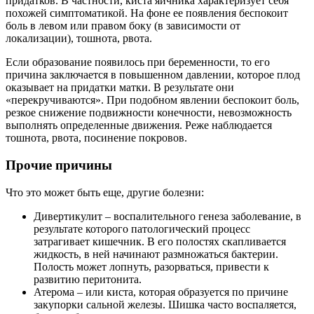
придатков. В частности, киста яичника характеризует себя
похожей симптоматикой. На фоне ее появления беспокоит
боль в левом или правом боку (в зависимости от
локализации), тошнота, рвота.
Если образование появилось при беременности, то его
причина заключается в повышенном давлении, которое плод
оказывает на придатки матки. В результате они
«перекручиваются». При подобном явлении беспокоит боль,
резкое снижение подвижности конечности, невозможность
выполнять определенные движения. Реже наблюдается
тошнота, рвота, посинение покровов.
Прочие причины
Что это может быть еще, другие болезни:
Дивертикулит – воспалительного генеза заболевание, в
результате которого патологический процесс
затрагивает кишечник. В его полостях скапливается
жидкость, в ней начинают размножаться бактерии.
Полость может лопнуть, разорваться, привести к
развитию перитонита.
Атерома – или киста, которая образуется по причине
закупорки сальной железы. Шишка часто воспаляется,