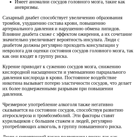
Имеет аномалии сосудов головного мозга, такие как
аневризмы.
Сахарный диабет способствует увеличению образования
тромбов, ухудшению состава крови, повышению
артериального давления и нарушению обмена липидов.
Влияние диабета схоже с эффектом ожирения, а их сочетание
значительно увеличивает вероятность инсульта. Люди с
диабетом должны регулярно проходить консультации у
невролога для оценки состояния сосудов головного мозга, так
как они входят в группу риска.
Курение приводит к сужению сосудов мозга, снижению
кислородной насыщенности и уменьшению парциального
давления кислорода в крови. Постоянное воздействие
никотина вызывает потерю эластичности сосудов, что делает
их более подверженными разрывам при повышении
давления.
Чрезмерное употребление алкоголя также негативно
сказывается на состоянии сосудов, способствуя развитию
атеросклероза и тромбоэмболий. Эти факторы ставят
курильщиков с большим стажем и людей, регулярно
употребляющих алкоголь, в группу повышенного риска.
Люди с гипертонией также подвержены риску, так как