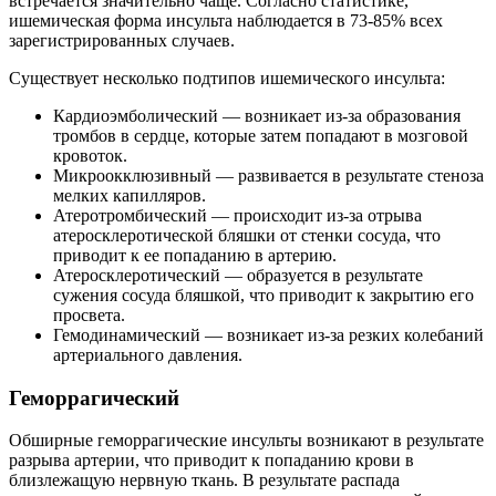
встречается значительно чаще. Согласно статистике,
ишемическая форма инсульта наблюдается в 73-85% всех
зарегистрированных случаев.
Существует несколько подтипов ишемического инсульта:
Кардиоэмболический — возникает из-за образования
тромбов в сердце, которые затем попадают в мозговой
кровоток.
Микроокклюзивный — развивается в результате стеноза
мелких капилляров.
Атеротромбический — происходит из-за отрыва
атеросклеротической бляшки от стенки сосуда, что
приводит к ее попаданию в артерию.
Атеросклеротический — образуется в результате
сужения сосуда бляшкой, что приводит к закрытию его
просвета.
Гемодинамический — возникает из-за резких колебаний
артериального давления.
Геморрагический
Обширные геморрагические инсульты возникают в результате
разрыва артерии, что приводит к попаданию крови в
близлежащую нервную ткань. В результате распада