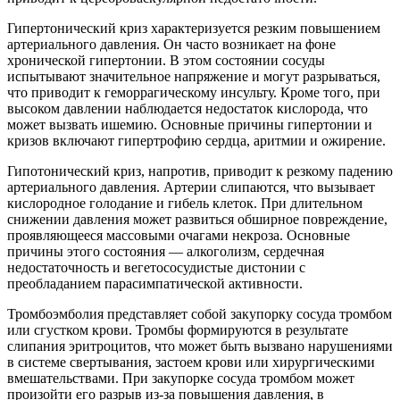
Гипертонический криз характеризуется резким повышением
артериального давления. Он часто возникает на фоне
хронической гипертонии. В этом состоянии сосуды
испытывают значительное напряжение и могут разрываться,
что приводит к геморрагическому инсульту. Кроме того, при
высоком давлении наблюдается недостаток кислорода, что
может вызвать ишемию. Основные причины гипертонии и
кризов включают гипертрофию сердца, аритмии и ожирение.
Гипотонический криз, напротив, приводит к резкому падению
артериального давления. Артерии слипаются, что вызывает
кислородное голодание и гибель клеток. При длительном
снижении давления может развиться обширное повреждение,
проявляющееся массовыми очагами некроза. Основные
причины этого состояния — алкоголизм, сердечная
недостаточность и вегетососудистые дистонии с
преобладанием парасимпатической активности.
Тромбоэмболия представляет собой закупорку сосуда тромбом
или сгустком крови. Тромбы формируются в результате
слипания эритроцитов, что может быть вызвано нарушениями
в системе свертывания, застоем крови или хирургическими
вмешательствами. При закупорке сосуда тромбом может
произойти его разрыв из-за повышения давления, в