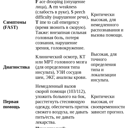
F
ace drooping (опущение
лица),
A
rm weakness
(слабость в руке),
S
peech
Критически
difficulty (нарушение речи),
высокая, для
Симптомы
T
ime to call emergency
немедленного
(FAST)
(время звонить в скорую).
распознавания и
Также: внезапная сильная
вызова помощи.
головная боль, потеря
сознания, нарушение
зрения, головокружение.
Высокая, для
Клинический осмотр, КТ
точного
или МРТ головного мозга
определения
Диагностика
(для определения типа
типа и
инсульта), УЗИ сосудов
локализации
шеи, ЭКГ, анализы крови.
инсульта.
Немедленный вызов
скорой помощи (103/112),
уложить больного на бок,
Критически
Первая
расстегнуть стесняющую
высокая, от
помощь
одежду, обеспечить приток
своевременности
свежего воздуха, не давать
зависит прогноз.
пить/есть, не давать
лекарства.