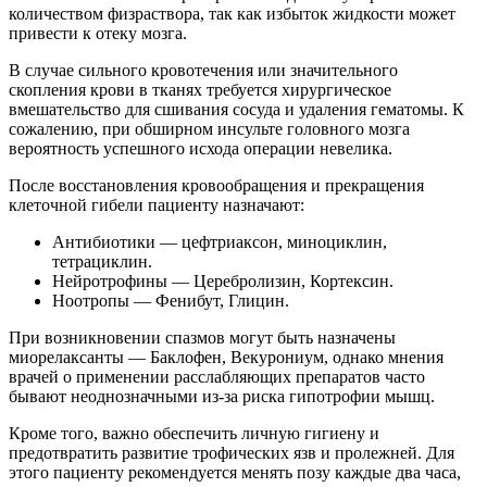
количеством физраствора, так как избыток жидкости может
привести к отеку мозга.
В случае сильного кровотечения или значительного
скопления крови в тканях требуется хирургическое
вмешательство для сшивания сосуда и удаления гематомы. К
сожалению, при обширном инсульте головного мозга
вероятность успешного исхода операции невелика.
После восстановления кровообращения и прекращения
клеточной гибели пациенту назначают:
Антибиотики — цефтриаксон, миноциклин,
тетрациклин.
Нейротрофины — Церебролизин, Кортексин.
Ноотропы — Фенибут, Глицин.
При возникновении спазмов могут быть назначены
миорелаксанты — Баклофен, Векурониум, однако мнения
врачей о применении расслабляющих препаратов часто
бывают неоднозначными из-за риска гипотрофии мышц.
Кроме того, важно обеспечить личную гигиену и
предотвратить развитие трофических язв и пролежней. Для
этого пациенту рекомендуется менять позу каждые два часа,