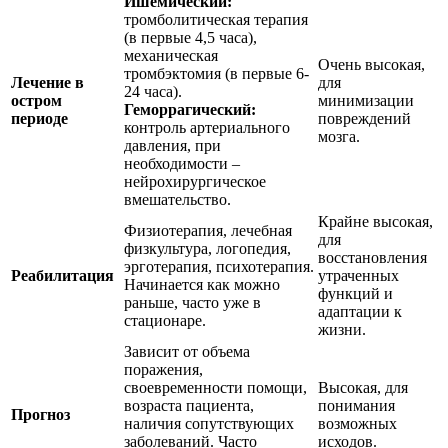
Ишемический:
тромболитическая терапия
(в первые 4,5 часа),
механическая
Очень высокая,
тромбэктомия (в первые 6-
Лечение в
для
24 часа).
остром
минимизации
Геморрагический:
периоде
повреждений
контроль артериального
мозга.
давления, при
необходимости –
нейрохирургическое
вмешательство.
Крайне высокая,
Физиотерапия, лечебная
для
физкультура, логопедия,
восстановления
эрготерапия, психотерапия.
Реабилитация
утраченных
Начинается как можно
функций и
раньше, часто уже в
адаптации к
стационаре.
жизни.
Зависит от объема
поражения,
своевременности помощи,
Высокая, для
возраста пациента,
понимания
Прогноз
наличия сопутствующих
возможных
заболеваний. Часто
исходов.