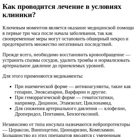
Как проводится лечение в условиях
клиники?
Ключевым моментом является оказание медицинской помощи
в первые три часа после начала заболевания, так как
своевременные меры могут остановить обширный некроз и
предотвратить множество негативных последствий.
Прежде всего, необходимо восстановить кровообращение —
устранить спазмы сосудов, удалить тромбы и нормализовать
артериальное давление до приемлемых уровней.
Для этого применяются медикаменты:
При ишемической форме — антикоагулянты, такие как
гепарин, Эноксапарин, Варфарин и другие.
При геморрагической форме — гематостатики,
например, Дицинон, Этамзилат, Циклонамид.
Для снижения артериального давления — клофелин,
Дроперидол, Пентамин, Бензогексоний.
Независимо от типа инсульта назначаются нейропротекторы
— Цераксон, Винпоцетин, Циннаризин, Компламин.
Большинство из этих препаратов вводятся с умеренным