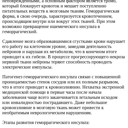
неповрежденными, а основным фактором является тромб,
который блокирует кровоток и мешает поступлению
питательных веществ к мозговым тканям. Геморрагическая
форма, в свою очередь, характеризуется кровотечением,
происходящим внутри или вокруг этих тканей. При этом
возможно превращение ишемического инсульта в
геморрагический.
Сдавление мозга образовавшимися сгустками крови нарушает
его работу на клеточном уровне, замедляя деятельность
нейронов и нарушая их метаболизм, что в конечном итоге
приводит к их гибели. В процессе прогрессирующего некроза
нервной ткани нейроны теряют способность проводить
электрические импульсы.
Патогенез геморрагического инсульта связан с повышенной
проницаемостью стенок сосудов или их полным разрывом,
что в итоге приводит к кровоизлиянию. Нехватка экстренной
медицинской помощи в первые часы после начала
заболевания чаще всего заканчивается летальным исходом
или инвалидностью пострадавшего. Даже небольшое
кровоизлияние в мозговую ткань может привести к
необратимым неврологическим нарушениям.
Этапы развития геморрагического инсульта: