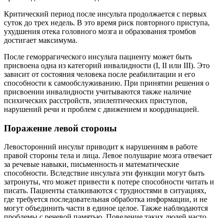
Критический период после инсульта продолжается с первых
суток до трех недель. В это время риск повторного приступа,
ухудшения отека головного мозга и образования тромбов
достигает максимума.
После геморрагического инсульта пациенту может быть
присвоена одна из категорий инвалидности (I, II или III). Это
зависит от состояния человека после реабилитации и его
способности к самообслуживанию. При принятии решения о
присвоении инвалидности учитываются также наличие
психических расстройств, эпилептических приступов,
нарушений речи и проблем с движением и координацией.
Поражение левой стороны
Левосторонний инсульт приводит к нарушениям в работе
правой стороны тела и лица. Левое полушарие мозга отвечает
за речевые навыки, письменность и математические
способности. Вследствие инсульта эти функции могут быть
затронуты, что может привести к потере способности читать и
писать. Пациенты сталкиваются с трудностями в ситуациях,
где требуется последовательная обработка информации, и не
могут объединить части в единое целое. Также наблюдаются
проблемы с речевой памятью. Поведение таких людей часто