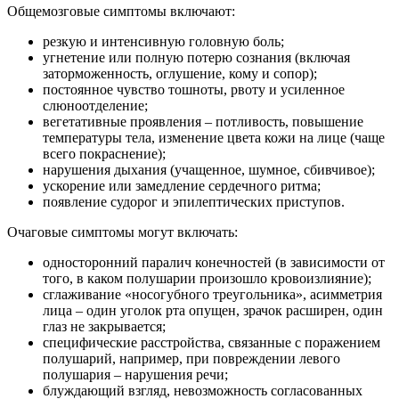
Общемозговые симптомы включают:
резкую и интенсивную головную боль;
угнетение или полную потерю сознания (включая
заторможенность, оглушение, кому и сопор);
постоянное чувство тошноты, рвоту и усиленное
слюноотделение;
вегетативные проявления – потливость, повышение
температуры тела, изменение цвета кожи на лице (чаще
всего покраснение);
нарушения дыхания (учащенное, шумное, сбивчивое);
ускорение или замедление сердечного ритма;
появление судорог и эпилептических приступов.
Очаговые симптомы могут включать:
односторонний паралич конечностей (в зависимости от
того, в каком полушарии произошло кровоизлияние);
сглаживание «носогубного треугольника», асимметрия
лица – один уголок рта опущен, зрачок расширен, один
глаз не закрывается;
специфические расстройства, связанные с поражением
полушарий, например, при повреждении левого
полушария – нарушения речи;
блуждающий взгляд, невозможность согласованных