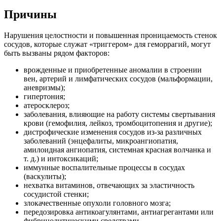
Причины
Нарушения целостности и повышенная проницаемость стенок
сосудов, которые служат «триггером» для геморрагий, могут
быть вызваны рядом факторов:
врожденные и приобретенные аномалии в строении
вен, артерий и лимфатических сосудов (мальформации,
аневризмы);
гипертония;
атеросклероз;
заболевания, влияющие на работу системы свертывания
крови (гемофилия, лейкоз, тромбоцитопения и другие);
дистрофические изменения сосудов из-за различных
заболеваний (энцефалиты, микроангиопатия,
амилоидная ангиопатия, системная красная волчанка и
т. д.) и интоксикаций;
иммунные воспалительные процессы в сосудах
(васкулиты);
нехватка витаминов, отвечающих за эластичность
сосудистой стенки;
злокачественные опухоли головного мозга;
передозировка антикоагулянтами, антиагрегантами или
фибринолитическими средствами.