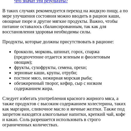
Что значат эти результаты?
В таких случаях рекомендуется переход на жидкую пищу, а по
мере улучшения состояния можно вводить в рацион каши,
овощные пюре и другие мягкие продукты. Важно, чтобы
питание оставалось сбалансированным, так как для
восстановления здоровья необходимы силы.
Продукты, которые должны присутствовать в рационе:
брокколи, морковь, шпинат, горох, спаржа
(предпочтение отдается зеленым и фиолетовым
овощам);
фрукты, сухофрукты, семена, орехи;
зерновые каши, крупы, отруби;
постное мясо, нежирная морская рыба;
обезжиренный творог, кефир, сыр с низким
содержанием жира.
Следует избегать употребления красного жирного мяса, а
также продуктов с высоким содержанием холестерина, таких
как маргарин, сливочное масло и яичные желтки. Также под
запретом находятся алкогольные напитки, крепкий чай, кофе
и какао. Соль разрешается использовать в строго
ограниченных количествах.