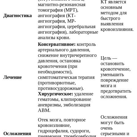
КТ является
магнитно-резонансная
основным
томография (МРТ),
методом для
Диагностика
ангиография (КТ-
быстрого
ангиография, МР-
выявления
ангиография, церебральная
кровоизлияния.
ангиография), лабораторные
анализы крови.
Консервативное:
контроль
артериального давления,
снижение внутричерепного
Цель —
давления, остановка
остановить
кровотечения (при
кровотечение,
необходимости),
уменьшить
Лечение
симптоматическая терапия
повреждение
(противорвотные,
мозга и
противосудорожные).
предотвратить
Хирургическое:
удаление
осложнения.
гематомы, клипирование
аневризмы, эмболизация
АВМ.
Осложнения
Отек мозга, повторное
могут быть
кровоизлияние,
очень
гидроцефалия, судороги,
Осложнения
серьезными и
пневмония, тромбоэмболия,