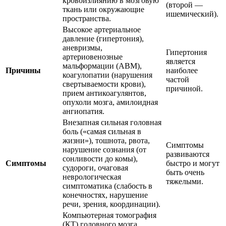
кровоизлиянию в мозговую
(второй —
ткань или окружающие
ишемический).
пространства.
Высокое артериальное
давление (гипертония),
аневризмы,
Гипертония
артериовенозные
является
мальформации (АВМ),
Причины
наиболее
коагулопатии (нарушения
частой
свертываемости крови),
причиной.
прием антикоагулянтов,
опухоли мозга, амилоидная
ангиопатия.
Внезапная сильная головная
боль («самая сильная в
жизни»), тошнота, рвота,
Симптомы
нарушение сознания (от
развиваются
сонливости до комы),
Симптомы
быстро и могут
судороги, очаговая
быть очень
неврологическая
тяжелыми.
симптоматика (слабость в
конечностях, нарушение
речи, зрения, координации).
Компьютерная томография
(КТ) головного мозга,