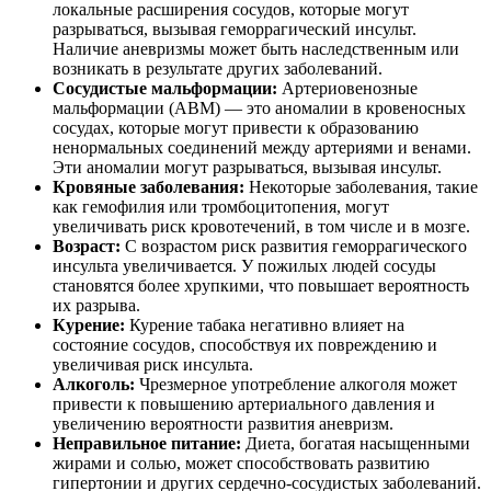
локальные расширения сосудов, которые могут
разрываться, вызывая геморрагический инсульт.
Наличие аневризмы может быть наследственным или
возникать в результате других заболеваний.
Сосудистые мальформации:
Артериовенозные
мальформации (АВМ) — это аномалии в кровеносных
сосудах, которые могут привести к образованию
ненормальных соединений между артериями и венами.
Эти аномалии могут разрываться, вызывая инсульт.
Кровяные заболевания:
Некоторые заболевания, такие
как гемофилия или тромбоцитопения, могут
увеличивать риск кровотечений, в том числе и в мозге.
Возраст:
С возрастом риск развития геморрагического
инсульта увеличивается. У пожилых людей сосуды
становятся более хрупкими, что повышает вероятность
их разрыва.
Курение:
Курение табака негативно влияет на
состояние сосудов, способствуя их повреждению и
увеличивая риск инсульта.
Алкоголь:
Чрезмерное употребление алкоголя может
привести к повышению артериального давления и
увеличению вероятности развития аневризм.
Неправильное питание:
Диета, богатая насыщенными
жирами и солью, может способствовать развитию
гипертонии и других сердечно-сосудистых заболеваний.