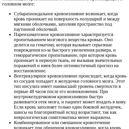
головном мозге:
Субарахноидальное кровоизлияние возникает, когда
кровь проникает на поверхность полушарий и между
мягкими оболочками, заполняя пространство под
паутинной оболочкой.
Паренхиматозное кровоизлияние характеризуется
пропитыванием мозгового вещества кровью. Оно
делится на гематому, которая вызывает серьезные
повреждения из-за быстрого увеличения размера, и
геморрагическое пропитывание, при котором кровь
проникает в нервную ткань, не вызывая значительных
поражений и имея более оптимистичный прогноз на
восстановление.
Вентрикулярное кровоизлияние происходит, когда кровь
из сосудов попадает в желудочки головного мозга. Этот
тип инсульта имеет наивысший уровень смертности в
первые 48 часов после его возникновения. При
внутрижелудочковом кровоизлиянии быстро
развивается отек мозга, и пациент может впадать в кому.
Если кровь заполняет только один боковой желудочек,
шансы на благоприятный исход возрастают, так как
неврологическая симптоматика менее выражена.
Комбинированное или смешанное кровотечение
возникает при обширном кровоизлиянии, когда кровь