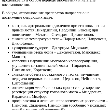
продолжается в остром периоде заболевания и на этапе
восстановления.
В общем, использование препаратов направлено на
достижение следующих задач:
контроль артериального давления: при его повышении
применяются Никардипин, Пердипин, Раксен; при
понижении – Мезатон, Стелфрин, Преднизолон;
снижение температуры тела – Парацетамол, Напроксен,
Диклофенак;
купирование судорог – Дантриум, Мидокалм;
уменьшение отека мозга – Дексаметазон, Максидекс,
Маннит;
коррекция нарушений мозгового кровообращения,
улучшение питания тканей мозга – Пирацетам,
Пикамилон, Кортексин;
снижение объема пораженного участка, улучшение
передачи нервных сигналов – Цераксон, Нейпилепт,
Цитофлавин;
оптимизация метаболических процессов, ускорение
регенерации структур головного мозга – Милдронат,
Кардионат, Милфор;
профилактика и лечение неврологических расстройств –
Нимотоп, Дилцерен, Нимодипин (особенно у пожилых
людей с сенильной деменцией).