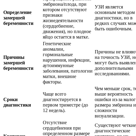
эмбриона/плода, при
УЗИ является
котором отсутствуют
Определение
основным методом
признаки
замершей
диагностики, но в
жизнедеятельности
беременности
редких случаях мо
(сердцебиение,
быть ошибочным.
движения), но плодное
яйцо остается в матке.
Генетические
аномалии,
Причины не влияю
гормональные
Причины
на точность УЗИ, н
нарушения, инфекции,
замершей
могут быть выявле
аутоиммунные
беременности
дополнительными
заболевания, патологии
исследованиями.
матки, внешние
факторы.
Чем меньше срок, т
Чаще всего
выше вероятность
Сроки
диагностируется в
ошибки из-за малог
диагностики
первом триместре (до
размера эмбриона и
12 недель).
сложности
визуализации.
Отсутствие
Существуют четкие
сердцебиения при
диагностические
определенном размере