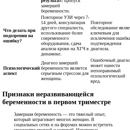
результат:
пропуск
замершей
беременности.
Повторное УЗИ через 7-
14 дней, консультация
Повторное
другого специалиста,
обследование являе
Что делать при
использование более
ключевым для
подозрении на
современного
исключения ошибк
ошибку?
оборудования, сдача
подтверждения
анализа крови на ХГЧ в
диагноза.
динамике.
Ошибочный диагно
Диагноз замершей
может нанести
Психологический
беременности является
непоправимый
аспект
серьезным стрессом для
психологический
женщины.
вред.
Признаки неразвивающейся
беременности в первом триместре
Замершая беременность — это тяжелый опыт,
который затрагивает многих женщин. В
социальных сетях и на форумах можно встретить
множество мнений и историй. Некоторые