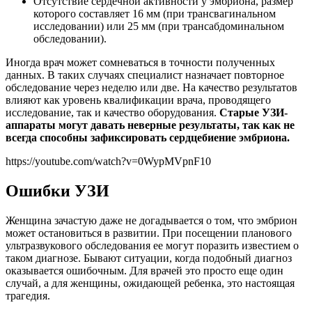
Отсутствие сердечной активности у эмбриона, размер
которого составляет 16 мм (при трансвагинальном
исследовании) или 25 мм (при трансабдоминальном
обследовании).
Иногда врач может сомневаться в точности полученных
данных. В таких случаях специалист назначает повторное
обследование через неделю или две. На качество результатов
влияют как уровень квалификации врача, проводящего
исследование, так и качество оборудования.
Старые УЗИ-
аппараты могут давать неверные результаты, так как не
всегда способны зафиксировать сердцебиение эмбриона.
https://youtube.com/watch?v=0WypMVpnF10
Ошибки УЗИ
Женщина зачастую даже не догадывается о том, что эмбрион
может остановиться в развитии. При посещении планового
ультразвукового обследования ее могут поразить известием о
таком диагнозе. Бывают ситуации, когда подобный диагноз
оказывается ошибочным. Для врачей это просто еще один
случай, а для женщины, ожидающей ребенка, это настоящая
трагедия.