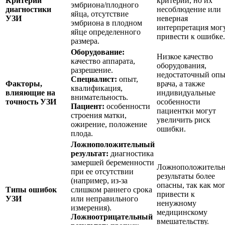
Критерии
критерии, но их
эмбриона/плодного
диагностики
несоблюдение или
яйца, отсутствие
УЗИ
неверная
эмбриона в плодном
интерпретация мог
яйце определенного
привести к ошибке.
размера.
Оборудование:
Низкое качество
качество аппарата,
оборудования,
разрешение.
недостаточный опы
Специалист:
опыт,
Факторы,
врача, а также
квалификация,
влияющие на
индивидуальные
внимательность.
точность УЗИ
особенности
Пациент:
особенности
пациентки могут
строения матки,
увеличить риск
ожирение, положение
ошибки.
плода.
Ложноположительный
результат:
диагностика
замершей беременности
Ложноположитель
при ее отсутствии
результаты более
(например, из-за
опасны, так как мо
Типы ошибок
слишком раннего срока
привести к
УЗИ
или неправильного
ненужному
измерения).
медицинскому
Ложноотрицательный
вмешательству.