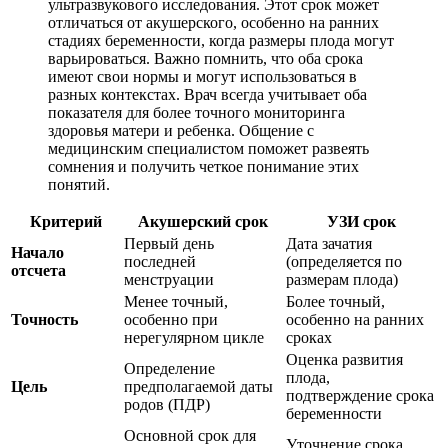
ультразвукового исследования. Этот срок может
отличаться от акушерского, особенно на ранних
стадиях беременности, когда размеры плода могут
варьироваться. Важно помнить, что оба срока
имеют свои нормы и могут использоваться в
разных контекстах. Врач всегда учитывает оба
показателя для более точного мониторинга
здоровья матери и ребенка. Общение с
медицинским специалистом поможет развеять
сомнения и получить четкое понимание этих
понятий.
Критерий
Акушерский срок
УЗИ срок
Первый день
Дата зачатия
Начало
последней
(определяется по
отсчета
менструации
размерам плода)
Менее точный,
Более точный,
Точность
особенно при
особенно на ранних
нерегулярном цикле
сроках
Оценка развития
Определение
плода,
Цель
предполагаемой даты
подтверждение срока
родов (ПДР)
беременности
Основной срок для
Уточнение срока,