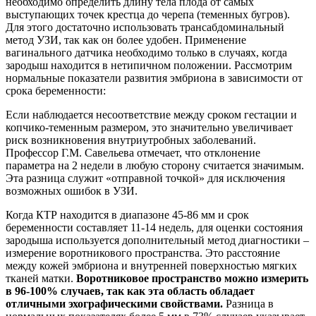
необходимо определить длину тела плода от самых
выступающих точек крестца до черепа (теменных бугров).
Для этого достаточно использовать трансабдоминальный
метод УЗИ, так как он более удобен. Применение
вагинального датчика необходимо только в случаях, когда
зародыш находится в нетипичном положении. Рассмотрим
нормальные показатели развития эмбриона в зависимости от
срока беременности:
Если наблюдается несоответствие между сроком гестации и
копчико-теменным размером, это значительно увеличивает
риск возникновения внутриутробных заболеваний.
Профессор Г.М. Савельева отмечает, что отклонение
параметра на 2 недели в любую сторону считается значимым.
Эта разница служит «отправной точкой» для исключения
возможных ошибок в УЗИ.
Когда КТР находится в диапазоне 45-86 мм и срок
беременности составляет 11-14 недель, для оценки состояния
зародыша используется дополнительный метод диагностики –
измерение воротникового пространства. Это расстояние
между кожей эмбриона и внутренней поверхностью мягких
тканей матки.
Воротниковое пространство можно измерить
в 96-100% случаев, так как эта область обладает
отличными эхографическими свойствами.
Разница в