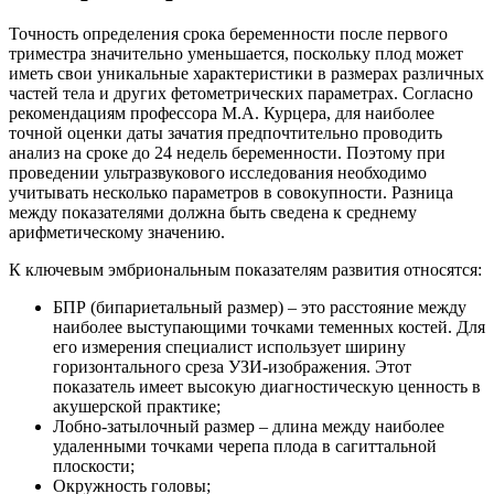
Точность определения срока беременности после первого
триместра значительно уменьшается, поскольку плод может
иметь свои уникальные характеристики в размерах различных
частей тела и других фетометрических параметрах. Согласно
рекомендациям профессора М.А. Курцера, для наиболее
точной оценки даты зачатия предпочтительно проводить
анализ на сроке до 24 недель беременности. Поэтому при
проведении ультразвукового исследования необходимо
учитывать несколько параметров в совокупности. Разница
между показателями должна быть сведена к среднему
арифметическому значению.
К ключевым эмбриональным показателям развития относятся:
БПР (бипариетальный размер) – это расстояние между
наиболее выступающими точками теменных костей. Для
его измерения специалист использует ширину
горизонтального среза УЗИ-изображения. Этот
показатель имеет высокую диагностическую ценность в
акушерской практике;
Лобно-затылочный размер – длина между наиболее
удаленными точками черепа плода в сагиттальной
плоскости;
Окружность головы;