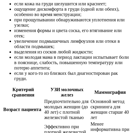
если кожа на груди шелушится или краснеет;
ощущение дискомфорта в груди (одной или обеих),
особенно во время менструации;
при прощупывании обнаруживаются уплотнения или
узелки;
изменения формы и цвета соска, его втягивание или
отек;
увеличение подмышечных лимфоузлов или отеки в
области подмышек;
выделения из сосков любой жидкости;
если молодая мама в период лактации испытывает боли
в пояснице, слабость, повышенную температуру или
потерю аппетита;
если у кого-то из близких был диагностирован рак
груди.
Критерий
УЗИ молочных
Маммография
сравнения
желез
Предпочтительно для
Основной метод
молодых женщин (до
скрининга для
Возраст пациента
40 лет) с плотной
женщин старше 40
железистой тканью
лет
Менее
Эффективно при
информативна при
плотной железистой