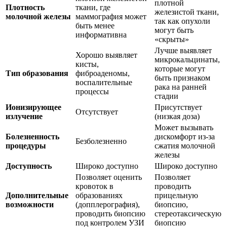
плотной
Плотность
ткани, где
железистой ткани,
молочной железы
маммография может
так как опухоли
быть менее
могут быть
информативна
«скрыты»
Лучше выявляет
Хорошо выявляет
микрокальцинаты,
кисты,
которые могут
Тип образования
фиброаденомы,
быть признаком
воспалительные
рака на ранней
процессы
стадии
Ионизирующее
Присутствует
Отсутствует
излучение
(низкая доза)
Может вызывать
Болезненность
дискомфорт из-за
Безболезненно
процедуры
сжатия молочной
железы
Доступность
Широко доступно
Широко доступно
Позволяет оценить
Позволяет
кровоток в
проводить
Дополнительные
образованиях
прицельную
возможности
(допплерография),
биопсию,
проводить биопсию
стереотаксическую
под контролем УЗИ
биопсию