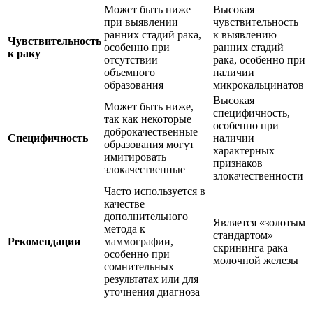
Может быть ниже
Высокая
при выявлении
чувствительность
ранних стадий рака,
к выявлению
Чувствительность
особенно при
ранних стадий
к раку
отсутствии
рака, особенно при
объемного
наличии
образования
микрокальцинатов
Высокая
Может быть ниже,
специфичность,
так как некоторые
особенно при
доброкачественные
Специфичность
наличии
образования могут
характерных
имитировать
признаков
злокачественные
злокачественности
Часто используется в
качестве
дополнительного
Является «золотым
метода к
стандартом»
Рекомендации
маммографии,
скрининга рака
особенно при
молочной железы
сомнительных
результатах или для
уточнения диагноза