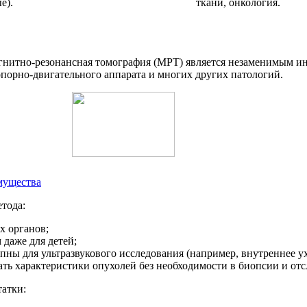
е).
ткани, онкология.
агнитно-резонансная томография (МРТ) является незаменимым и
опорно-двигательного аппарата и многих других патологий.
мущества
тода:
х органов;
 даже для детей;
упны для ультразвукового исследования (например, внутреннее ух
ть характеристики опухолей без необходимости в биопсии и отс
татки: