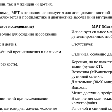
чин, так и у женщин) и других.
ример, МРТ в основном используется для исследования костной т
 заключается в профилактике и диагностике заболеваний внутрен
овое исследование)
МРТ (Магн
Использует сильное ма
волны для создания изображений.
детализированных изо
 и детей).
Отсутствует.
лубиной проникновения и наличием
Отличная, особенно дл
Хорошая, но не являет
ез кость).
ткани (лучше КТ).
Возможна (МР-ангиогра
рутинной оценки.
Длительное (30-90 мину
Высокая.
Менее доступно, требу
раничений при исследовании
Наличие металлических
клаустрофобия.
и, щитовидная железа, молочные
Головной и спинной моз