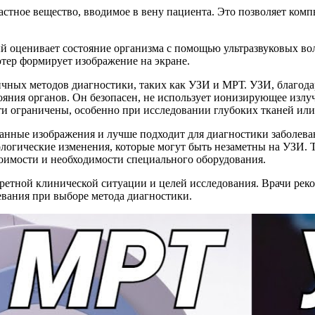
тное вещество, вводимое в вену пациента. Это позволяет компь
ый оценивает состояние организма с помощью ультразвуковых во
тер формирует изображение на экране.
чных методов диагностики, таких как УЗИ и МРТ. УЗИ, благодар
яния органов. Он безопасен, не использует ионизирующее излу
ти ограничены, особенно при исследовании глубоких тканей или
анные изображения и лучше подходит для диагностики заболеван
ологические изменения, которые могут быть незаметны на УЗИ. 
тоимости и необходимости специального оборудования.
ретной клинической ситуации и целей исследования. Врачи ре
евания при выборе метода диагностики.