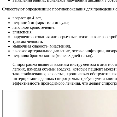
выявления ранних признаков нарушений дыхания у сотру
Существуют определенные противопоказания для проведения с
возраст до 4 лет,
недавний инфаркт или инсульт,
легочное кровотечение,
эпилепсия,
нарушения сознания или серьезные психические расстрой
травмы челюсти,
мышечная слабость (миастения),
высокое артериальное давление, острые инфекции, лихор
недавняя бронхоскопия (менее 3 дней назад).
Спирограмма является важным инструментом в диагности
легких, измеряя объемы воздуха, которые пациент может
такие заболевания, как астма, хроническая обструктивна
интерпретация данных спирограммы требует учета клинич
эффективность проводимого лечения, что делает спирог