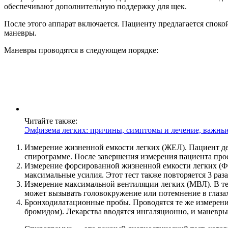
обеспечивают дополнительную поддержку для щек.
После этого аппарат включается. Пациенту предлагается споко
маневры.
Маневры проводятся в следующем порядке:
Читайте также:
Эмфизема легких: причины, симптомы и лечение, важны
Измерение жизненной емкости легких (ЖЕЛ). Пациент дел
спирограмме. После завершения измерения пациента прос
Измерение форсированной жизненной емкости легких (ФЖ
максимальные усилия. Этот тест также повторяется 3 раза
Измерение максимальной вентиляции легких (МВЛ). В теч
может вызывать головокружение или потемнение в глазах
Бронходилатационные пробы. Проводятся те же измерени
бромидом). Лекарства вводятся ингаляционно, и маневры