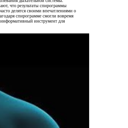
олевания дыхательной системы.
вают, что результаты спирограммы
часто делятся своими впечатлениями о
лагодаря спирограмме смогли вовремя
и информативный инструмент для