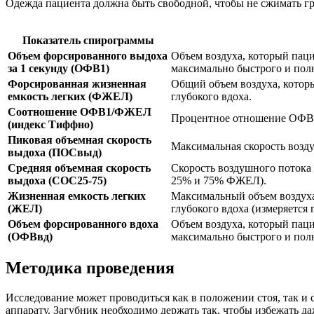
Одежда пациента должна быть свободной, чтобы не сжимать гр
Показатель спирограммы
Объем форсированного выдоха
Объем воздуха, который пац
за 1 секунду (ОФВ1)
максимально быстрого и пол
Форсированная жизненная
Общий объем воздуха, котор
емкость легких (ФЖЕЛ)
глубокого вдоха.
Соотношение ОФВ1/ФЖЕЛ
Процентное отношение ОФВ
(индекс Тиффно)
Пиковая объемная скорость
Максимальная скорость возд
выдоха (ПОСвыд)
Средняя объемная скорость
Скорость воздушного потока
выдоха (СОС25-75)
25% и 75% ФЖЕЛ).
Жизненная емкость легких
Максимальный объем воздуха
(ЖЕЛ)
глубокого вдоха (измеряется
Объем форсированного вдоха
Объем воздуха, который паци
(ОФВвд)
максимально быстрого и полн
Методика проведения
Исследование может проводиться как в положении стоя, так и
аппарату. Загубник необходимо держать так, чтобы избежать да