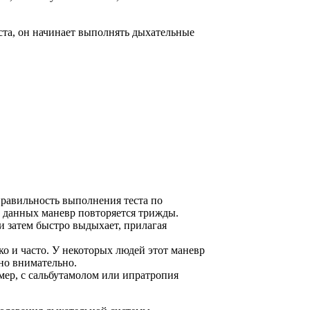
оста, он начинает выполнять дыхательные
правильность выполнения теста по
х данных маневр повторяется трижды.
 затем быстро выдыхает, прилагая
о и часто. У некоторых людей этот маневр
но внимательно.
ер, с сальбутамолом или ипратропия