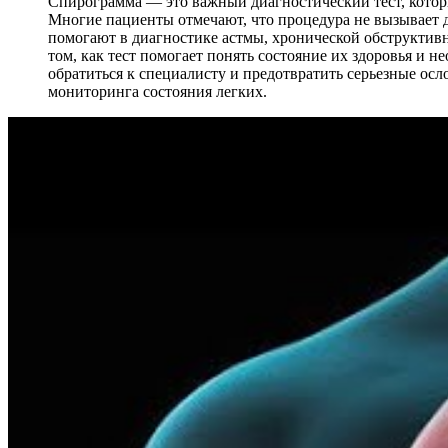
Спирограмма — это важный диагностический тест, котор
Многие пациенты отмечают, что процедура не вызывает д
помогают в диагностике астмы, хронической обструктивн
том, как тест помогает понять состояние их здоровья и 
обратиться к специалисту и предотвратить серьезные о
мониторинга состояния легких.