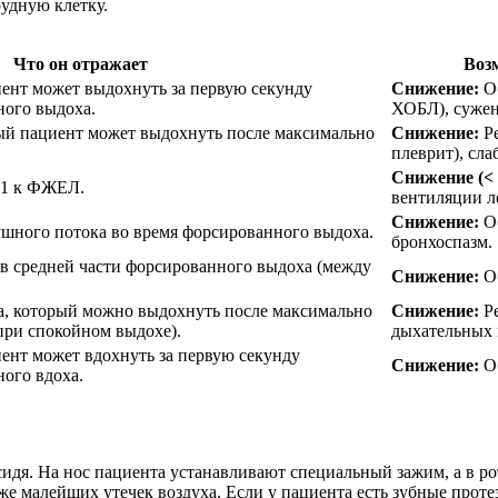
удную клетку.
Что он отражает
Воз
иент может выдохнуть за первую секунду
Снижение:
Об
ного выдоха.
ХОБЛ), сужен
ый пациент может выдохнуть после максимально
Снижение:
Ре
плеврит), сл
Снижение (<
1 к ФЖЕЛ.
вентиляции л
Снижение:
Об
ушного потока во время форсированного выдоха.
бронхоспазм.
 в средней части форсированного выдоха (между
Снижение:
Об
, который можно выдохнуть после максимально
Снижение:
Ре
 при спокойном выдохе).
дыхательных
ент может вдохнуть за первую секунду
Снижение:
Об
ого вдоха.
 сидя. На нос пациента устанавливают специальный зажим, а в 
же малейших утечек воздуха. Если у пациента есть зубные проте