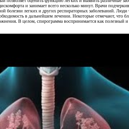
ый позволяет оценить функцию легких и выявить различные заб
искомфорта и занимает всего несколько минут. Врачи подчерки
ой болезни легких и других респираторных заболеваний. Люди 
необходимость в дальнейшем лечении. Некоторые отмечают, что б
сложнения. В целом, спирограмма воспринимается как полезный 