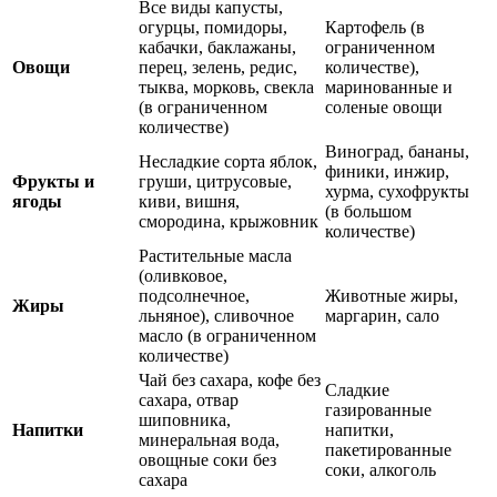
Все виды капусты,
огурцы, помидоры,
Картофель (в
кабачки, баклажаны,
ограниченном
Овощи
перец, зелень, редис,
количестве),
тыква, морковь, свекла
маринованные и
(в ограниченном
соленые овощи
количестве)
Виноград, бананы,
Несладкие сорта яблок,
финики, инжир,
Фрукты и
груши, цитрусовые,
хурма, сухофрукты
ягоды
киви, вишня,
(в большом
смородина, крыжовник
количестве)
Растительные масла
(оливковое,
подсолнечное,
Животные жиры,
Жиры
льняное), сливочное
маргарин, сало
масло (в ограниченном
количестве)
Чай без сахара, кофе без
Сладкие
сахара, отвар
газированные
шиповника,
Напитки
напитки,
минеральная вода,
пакетированные
овощные соки без
соки, алкоголь
сахара