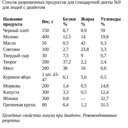
Список разрешенных продуктов для стандартной диеты №9
для людей с диабетом
Название
Белки
Жиры
Углеводы
Вес, г
продукта
%
%
%
Черный хлеб
150
8,7
0,9
59
Молоко
400
12,5
14
19,8
Масло
50
0,5
42
0,3
Сметана
100
2,7
23,8
3,3
Твердый сыр
30
7,5
9
0,7
Творог
200
37,2
2,2
2,4
Мясо
200
38
10
0,6
1 шт. 43-
Куриное яйцо
6,1
5,6
0,5
47
Морковь
200
1,4
0,5
14,8
Капуста
300
3,3
0,5
12,4
Яблоки
300
0,8
—
32,7
Гречневая крупа
80
6,4
1,2
51,5
Целебные свойства лопуха при диабете. Рекомендованные
рецепты