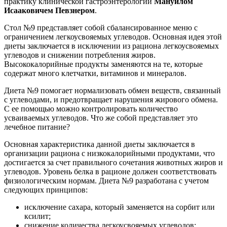
практику клинической гастроэнтерологии
Мануилом
Исааковичем Певзнером
.
Стол №9 представляет собой сбалансированное меню с
ограничением легкоусвояемых углеводов. Основная идея этой
диеты заключается в исключении из рациона легкоусвояемых
углеводов и снижении потребления жиров.
Высококалорийные продукты заменяются на те, которые
содержат много клетчатки, витаминов и минералов.
Диета №9 помогает нормализовать обмен веществ, связанный
с углеводами, и предотвращает нарушения жирового обмена.
С ее помощью можно контролировать количество
усваиваемых углеводов. Что же собой представляет это
лечебное питание?
Основная характеристика данной диеты заключается в
организации рациона с низкокалорийными продуктами, что
достигается за счет правильного сочетания животных жиров и
углеводов. Уровень белка в рационе должен соответствовать
физиологическим нормам. Диета №9 разработана с учетом
следующих принципов:
исключение сахара, который заменяется на сорбит или
ксилит;
снижение количества легкоусвояемых углеводов;