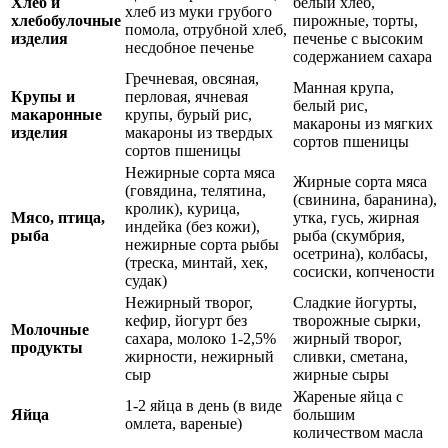
Хлеб и
белый хлеб,
хлеб из муки грубого
хлебобулочные
пирожные, торты,
помола, отрубной хлеб,
изделия
печенье с высоким
несдобное печенье
содержанием сахара
Гречневая, овсяная,
Манная крупа,
Крупы и
перловая, ячневая
белый рис,
макаронные
крупы, бурый рис,
макароны из мягких
изделия
макароны из твердых
сортов пшеницы
сортов пшеницы
Нежирные сорта мяса
Жирные сорта мяса
(говядина, телятина,
(свинина, баранина),
кролик), курица,
Мясо, птица,
утка, гусь, жирная
индейка (без кожи),
рыба
рыба (скумбрия,
нежирные сорта рыбы
осетрина), колбасы,
(треска, минтай, хек,
сосиски, копчености
судак)
Нежирный творог,
Сладкие йогурты,
кефир, йогурт без
творожные сырки,
Молочные
сахара, молоко 1-2,5%
жирный творог,
продукты
жирности, нежирный
сливки, сметана,
сыр
жирные сыры
Жареные яйца с
1-2 яйца в день (в виде
Яйца
большим
омлета, вареные)
количеством масла