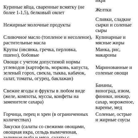
икра
Куриные яйца, сваренные всмятку (не
Желтки
более 1-1,5), белковый омлет
Сливки, сладкие
Нежирные молочные продукты
сырки и соленые
сыры
Сливочное масло (топленое и несоленое),
Кулинарные и
растительные масла
мясные жиры
Крупы (овсянка, гречка, перловка,
Манка, рис,
пшено), бобовые
макароны
Овощи с учетом допустимой нормы
углеводов (картофель, морковь, капуста,
Маринованные и
зеленый горох, свекла, тыква, кабачок,
соленые овощи
салат, томаты, огурец, баклажан)
Бананы,
Свежие ягоды и фрукты в любом виде
виноград, изюм,
(желе, компоты, муссы, конфеты на
финики, инжир,
заменителе сахара)
сахар, мороженое,
варенье, мед
Горчица, перец и хрен (в ограниченных
Соленые, острые
количествах)
и жирные соусы
Закуски (салаты со свежими овощами,
овощная икра, сельдь вымоченная,
заливная рыба и мясо, салаты с