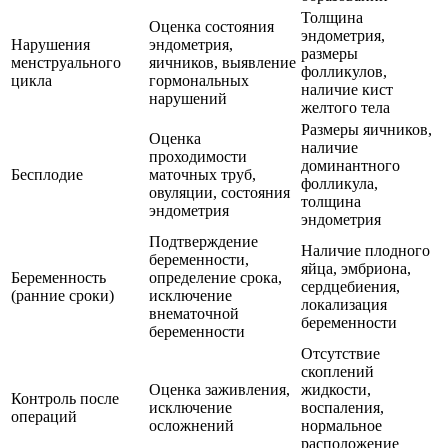
Толщина
Оценка состояния
эндометрия,
Нарушения
эндометрия,
размеры
менструального
яичников, выявление
фолликулов,
цикла
гормональных
наличие кист
нарушений
желтого тела
Размеры яичников,
Оценка
наличие
проходимости
доминантного
Бесплодие
маточных труб,
фолликула,
овуляции, состояния
толщина
эндометрия
эндометрия
Подтверждение
Наличие плодного
беременности,
яйца, эмбриона,
Беременность
определение срока,
сердцебиения,
(ранние сроки)
исключение
локализация
внематочной
беременности
беременности
Отсутствие
скоплений
Оценка заживления,
жидкости,
Контроль после
исключение
воспаления,
операций
осложнений
нормальное
расположение