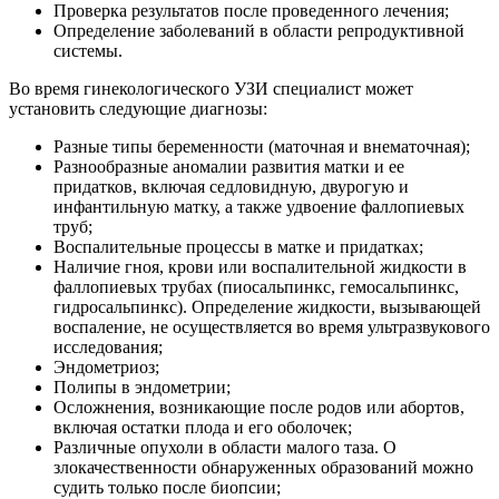
Проверка результатов после проведенного лечения;
Определение заболеваний в области репродуктивной
системы.
Во время гинекологического УЗИ специалист может
установить следующие диагнозы:
Разные типы беременности (маточная и внематочная);
Разнообразные аномалии развития матки и ее
придатков, включая седловидную, двурогую и
инфантильную матку, а также удвоение фаллопиевых
труб;
Воспалительные процессы в матке и придатках;
Наличие гноя, крови или воспалительной жидкости в
фаллопиевых трубах (пиосальпинкс, гемосальпинкс,
гидросальпинкс). Определение жидкости, вызывающей
воспаление, не осуществляется во время ультразвукового
исследования;
Эндометриоз;
Полипы в эндометрии;
Осложнения, возникающие после родов или абортов,
включая остатки плода и его оболочек;
Различные опухоли в области малого таза. О
злокачественности обнаруженных образований можно
судить только после биопсии;