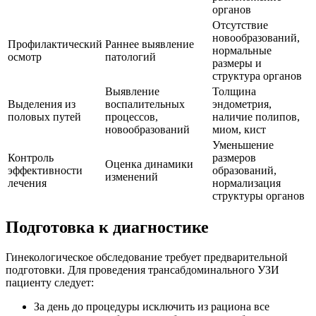
органов
Отсутствие
новообразований,
Профилактический
Раннее выявление
нормальные
осмотр
патологий
размеры и
структура органов
Выявление
Толщина
Выделения из
воспалительных
эндометрия,
половых путей
процессов,
наличие полипов,
новообразований
миом, кист
Уменьшение
Контроль
размеров
Оценка динамики
эффективности
образований,
изменений
лечения
нормализация
структуры органов
Подготовка к диагностике
Гинекологическое обследование требует предварительной
подготовки. Для проведения трансабдоминального УЗИ
пациенту следует:
За день до процедуры исключить из рациона все