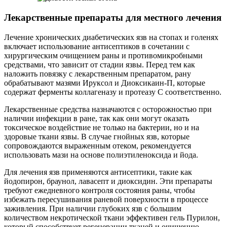
Лекарственные препараты для местного лечения
Лечение хронических диабетических язв на стопах и голенях
включает использование антисептиков в сочетании с
хирургическим очищением раны и противомикробными
средствами, что зависит от стадии язвы. Перед тем как
наложить повязку с лекарственным препаратом, рану
обрабатывают мазями Ируксол и Диоксикаин-П, которые
содержат ферменты коллагеназу и протеазу С соответственно.
Лекарственные средства назначаются с осторожностью при
наличии инфекции в ране, так как они могут оказать
токсическое воздействие не только на бактерии, но и на
здоровые ткани язвы. В случае гнойных язв, которые
сопровождаются выраженным отеком, рекомендуется
использовать мази на основе полиэтиленоксида и йода.
Для лечения язв применяются антисептики, такие как
йодопирон, браунол, лавасепт и диоксидин. Эти препараты
требуют ежедневного контроля состояния раны, чтобы
избежать пересушивания раневой поверхности в процессе
заживления. При наличии глубоких язв с большим
количеством некротической ткани эффективен гель Пурилон,
который способствует регенерации тканей и очищению