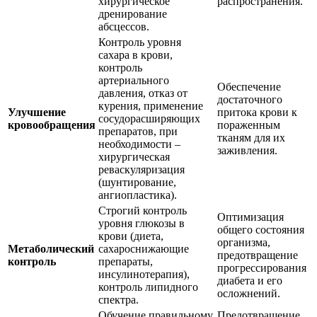
хирургическое
распространения.
дренирование
абсцессов.
Контроль уровня
сахара в крови,
контроль
артериального
Обеспечение
давления, отказ от
достаточного
курения, применение
Улучшение
притока крови к
сосудорасширяющих
кровообращения
пораженным
препаратов, при
тканям для их
необходимости –
заживления.
хирургическая
реваскуляризация
(шунтирование,
ангиопластика).
Строгий контроль
Оптимизация
уровня глюкозы в
общего состояния
крови (диета,
организма,
Метаболический
сахароснижающие
предотвращение
контроль
препараты,
прогрессирования
инсулинотерапия),
диабета и его
контроль липидного
осложнений.
спектра.
Обучение правильному
Предотвращение