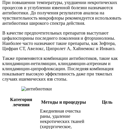
При повышении температуры, ухудшении некротических
процессов и углублении язвенной болезни назначаются
антибиотики. До получения результатов анализа на
чувствительность микрофлоры рекомендуется использовать
антибиотики широкого спектра действия.
В качестве предпочтительных препаратов выступают
цефалоспорины последнего поколения и фторхинолоны.
Наиболее часто назначают такие препараты, как Зефтера,
Цифран СТ, Авелокс, Ципролет А, Хайнемокс и Инванз.
Также применяются комбинации антибиотиков, такие как
клиндамицин-нетилмицин, клиндамицин-азтреонам и
клиндамицин-ципрофлоксацин. Последняя комбинация
показывает высокую эффективность даже при тяжелых
случаях ишемических язв стопы.
Категория
Методы и процедуры
Цель
лечения
Ежедневная очистка
раны, удаление
некротических тканей
(хирургическое,