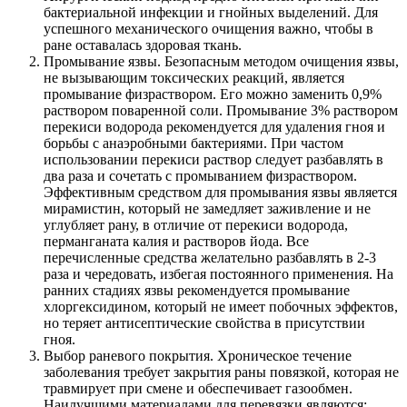
бактериальной инфекции и гнойных выделений. Для
успешного механического очищения важно, чтобы в
ране оставалась здоровая ткань.
Промывание язвы. Безопасным методом очищения язвы,
не вызывающим токсических реакций, является
промывание физраствором. Его можно заменить 0,9%
раствором поваренной соли. Промывание 3% раствором
перекиси водорода рекомендуется для удаления гноя и
борьбы с анаэробными бактериями. При частом
использовании перекиси раствор следует разбавлять в
два раза и сочетать с промыванием физраствором.
Эффективным средством для промывания язвы является
мирамистин, который не замедляет заживление и не
углубляет рану, в отличие от перекиси водорода,
перманганата калия и растворов йода. Все
перечисленные средства желательно разбавлять в 2-3
раза и чередовать, избегая постоянного применения. На
ранних стадиях язвы рекомендуется промывание
хлоргексидином, который не имеет побочных эффектов,
но теряет антисептические свойства в присутствии
гноя.
Выбор раневого покрытия. Хроническое течение
заболевания требует закрытия раны повязкой, которая не
травмирует при смене и обеспечивает газообмен.
Наилучшими материалами для перевязки являются: