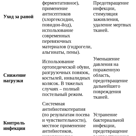
ферментативное),
Предотвращение
применение
инфекции,
антисептиков
стимуляция
Уход за раной
(хлоргексидин,
заживления,
повидон-йод),
удаление мертвых
использование
тканей.
современных
перевязочных
материалов (гидрогели,
альгинаты, пены).
Уменьшение
Использование
давления на
ортопедической обуви,
пораженную
разгрузочных повязок,
Снижение
область,
костылей, инвалидных
нагрузки
предотвращение
колясок. В тяжелых
дальнейшего
случаях – полный
повреждения
постельный режим.
тканей.
Системная
антибиотикотерапия
(по результатам посева
Устранение
и чувствительности),
бактериальной
Контроль
местное применение
инфекции,
инфекции
антибиотиков,
предотвращение