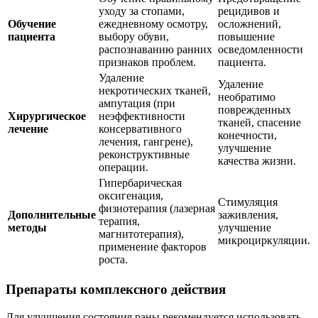
уходу за стопами,
рецидивов и
Обучение
ежедневному осмотру,
осложнений,
пациента
выбору обуви,
повышение
распознаванию ранних
осведомленности
признаков проблем.
пациента.
Удаление
Удаление
некротических тканей,
необратимо
ампутация (при
поврежденных
Хирургическое
неэффективности
тканей, спасение
лечение
консервативного
конечности,
лечения, гангрене),
улучшение
реконструктивные
качества жизни.
операции.
Гипербарическая
оксигенация,
Стимуляция
физиотерапия (лазерная
Дополнительные
заживления,
терапия,
методы
улучшение
магнитотерапия),
микроциркуляции.
применение факторов
роста.
Препараты комплексного действия
Для улучшения состояния раны рекомендуется использовать