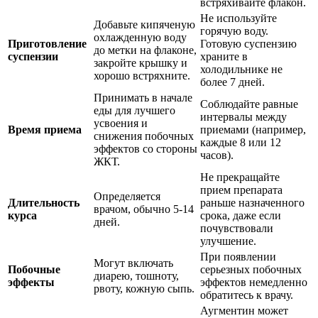
встряхивайте флакон.
Не используйте
Добавьте кипяченую
горячую воду.
охлажденную воду
Приготовление
Готовую суспензию
до метки на флаконе,
суспензии
храните в
закройте крышку и
холодильнике не
хорошо встряхните.
более 7 дней.
Принимать в начале
Соблюдайте равные
еды для лучшего
интервалы между
усвоения и
Время приема
приемами (например,
снижения побочных
каждые 8 или 12
эффектов со стороны
часов).
ЖКТ.
Не прекращайте
прием препарата
Определяется
Длительность
раньше назначенного
врачом, обычно 5-14
курса
срока, даже если
дней.
почувствовали
улучшение.
При появлении
Могут включать
Побочные
серьезных побочных
диарею, тошноту,
эффекты
эффектов немедленно
рвоту, кожную сыпь.
обратитесь к врачу.
Аугментин может