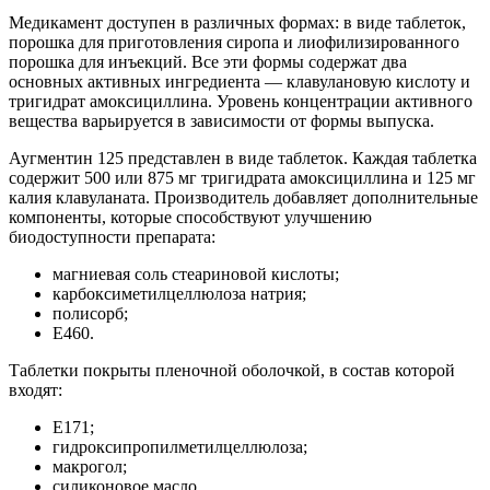
Медикамент доступен в различных формах: в виде таблеток,
порошка для приготовления сиропа и лиофилизированного
порошка для инъекций. Все эти формы содержат два
основных активных ингредиента — клавулановую кислоту и
тригидрат амоксициллина. Уровень концентрации активного
вещества варьируется в зависимости от формы выпуска.
Аугментин 125 представлен в виде таблеток. Каждая таблетка
содержит 500 или 875 мг тригидрата амоксициллина и 125 мг
калия клавуланата. Производитель добавляет дополнительные
компоненты, которые способствуют улучшению
биодоступности препарата:
магниевая соль стеариновой кислоты;
карбоксиметилцеллюлоза натрия;
полисорб;
Е460.
Таблетки покрыты пленочной оболочкой, в состав которой
входят:
Е171;
гидроксипропилметилцеллюлоза;
макрогол;
силиконовое масло.