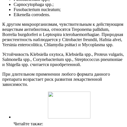
Capnocytophaga spp.;
Fusobacterium nucleatum;
Eikenella corrodens.
К другим микроорганизмам, чувствительным к действующим
веществам антибиотика, относятся Treponema pallidum,
Borrelia burgdorferi и Leptospira icterohaemorrhagiae. Природная
резистентность наблюдается у Citrobacter freundii, Hafnia alvei,
Yersinia enterocolitica, Chlamydia psittaci и Mycoplasma spp.
Устойчивость Klebsiella oxytoca, Klebsiella spp., Proteus vulgaris,
Salmonella spp., Corynebacterium spp., Streptococcus pneumoniae
и Shigella spp. считается приобретенной.
При длительном применении любого формата данного
препарата возрастает риск развития лекарственной
зависимости.
Читайте также: