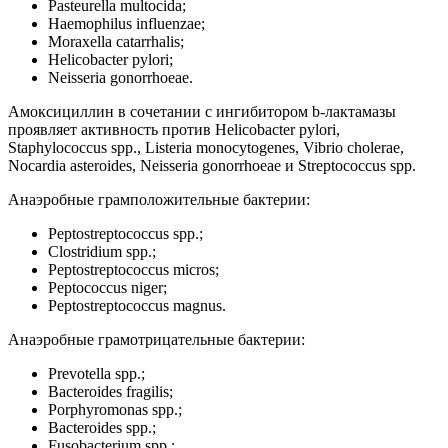
Pasteurella multocida;
Haemophilus influenzae;
Moraxella catarrhalis;
Helicobacter pylori;
Neisseria gonorrhoeae.
Амоксициллин в сочетании с ингибитором b-лактамазы
проявляет активность против Helicobacter pylori,
Staphylococcus spp., Listeria monocytogenes, Vibrio cholerae,
Nocardia asteroides, Neisseria gonorrhoeae и Streptococcus spp.
Анаэробные грамположительные бактерии:
Peptostreptococcus spp.;
Clostridium spp.;
Peptostreptococcus micros;
Peptococcus niger;
Peptostreptococcus magnus.
Анаэробные грамотрицательные бактерии:
Prevotella spp.;
Bacteroides fragilis;
Porphyromonas spp.;
Bacteroides spp.;
Fusobacterium spp.;