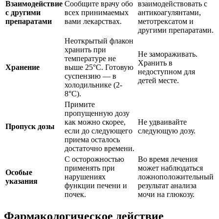
Взаимодействие
Сообщите врачу обо
взаимодействовать с
с другими
всех принимаемых
антикоагулянтами,
препаратами
вами лекарствах.
метотрексатом и
другими препаратами.
Неоткрытый флакон
хранить при
Не замораживать.
температуре не
Хранить в
Хранение
выше 25°C. Готовую
недоступном для
суспензию — в
детей месте.
холодильнике (2-
8°C).
Примите
пропущенную дозу
как можно скорее,
Не удваивайте
Пропуск дозы
если до следующего
следующую дозу.
приема осталось
достаточно времени.
С осторожностью
Во время лечения
применять при
может наблюдаться
Особые
нарушениях
ложноположительный
указания
функции печени и
результат анализа
почек.
мочи на глюкозу.
Фармакологическое действие