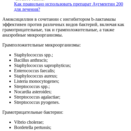
Как правильно использовать препарат Аугментин 200
для лечения?
Амоксициллин в сочетании с ингибитором b-лактамазы
эффективен против различных видов бактерий, включая как
грамотрицательные, так и грамположительные, а также
анаэробные микроорганизмы.
Грамположительные микроорганизмы:
Staphylococcus spp.;
Bacillus anthracis;
Staphylococcus saprophyticus;
Enterococcus faecalis;
Staphylococcus aureus;
Listeria monocytogenes;
Streptococcus spp.;
Nocardia asteroides;
Streptococcus agalactiae;
Streptococcus pyogenes.
Грамотрицательные бактерии:
Vibrio cholerae;
Bordetella pertussis;