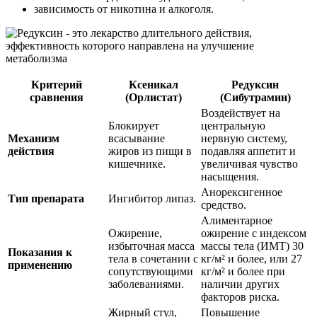
зависимость от никотина и алкоголя.
Критерий
Ксеникал
Редуксин
сравнения
(Орлистат)
(Сибутрамин)
Воздействует на
Блокирует
центральную
Механизм
всасывание
нервную систему,
действия
жиров из пищи в
подавляя аппетит и
кишечнике.
увеличивая чувство
насыщения.
Анорексигенное
Тип препарата
Ингибитор липаз.
средство.
Алиментарное
Ожирение,
ожирение с индексом
избыточная масса
массы тела (ИМТ) 30
Показания к
тела в сочетании с
кг/м² и более, или 27
применению
сопутствующими
кг/м² и более при
заболеваниями.
наличии других
факторов риска.
Жирный стул,
Повышение