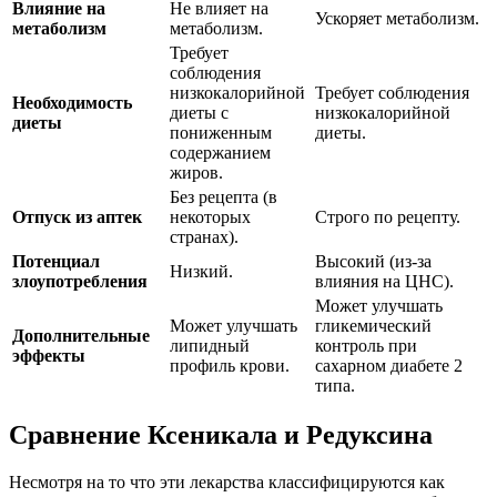
Влияние на
Не влияет на
Ускоряет метаболизм.
метаболизм
метаболизм.
Требует
соблюдения
низкокалорийной
Требует соблюдения
Необходимость
диеты с
низкокалорийной
диеты
пониженным
диеты.
содержанием
жиров.
Без рецепта (в
Отпуск из аптек
некоторых
Строго по рецепту.
странах).
Потенциал
Высокий (из-за
Низкий.
злоупотребления
влияния на ЦНС).
Может улучшать
Может улучшать
гликемический
Дополнительные
липидный
контроль при
эффекты
профиль крови.
сахарном диабете 2
типа.
Сравнение Ксеникала и Редуксина
Несмотря на то что эти лекарства классифицируются как