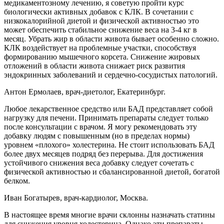
медикаментозному лечению, я советую пройти курс
биологически активных добавок с КЛК. В сочетании с
низкокалорийной диетой и физической активностью это
может обеспечить стабильное снижение веса на 3-4 кг в
месяц. Убрать жир в области живота бывает особенно сложно.
КЛК воздействует на проблемные участки, способствуя
формированию мышечного корсета. Снижение жировых
отложений в области живота снижает риск развития
эндокринных заболеваний и сердечно-сосудистых патологий.
Антон Ермолаев, врач-диетолог, Екатеринбург.
Любое лекарственное средство или БАД представляет собой
нагрузку для печени. Принимать препараты следует только
после консультации с врачом. Я могу рекомендовать эту
добавку людям с повышенным (но в пределах нормы)
уровнем «плохого» холестерина. Не стоит использовать БАД
более двух месяцев подряд без перерыва. Для достижения
устойчивого снижения веса добавку следует сочетать с
физической активностью и сбалансированной диетой, богатой
белком.
Иван Богатырев, врач-кардиолог, Москва.
В настоящее время многие врачи склонны назначать статины
для снижения уровня холестерина. Однако эти препараты