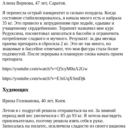
Алина Вернова, 47 лет, Саратов.
Я перенесла острый панкреатит и сильно похудела. Когда
состояние стабилизировалось, я начала много есть и набрала
35 кг. Это привело к затруднениям при ходьбе, одышке и
учащенному сердцебиению. Терапевт назначил мне курс
Редуксина, посоветовал записаться в бассейн и ограничить
потребление сладкого и мучного. Результат: за два месяца
приема препарата я сбросила 2 кг. Это не так много, но
знакомые в бассейне отмечают, что моя фигура стала более
подтянутой. После перерыва я планирую снова начать прием
препарата.
https://youtube.com/watch?v=Q5cyM0uA2Gw
https://youtube.com/watch?v=E3sUqXSmDjk
Худеющих
Ирина Голованова, 40 лет, Киев.
Летом я с подругой решила отправиться на юг. За зимний
период мой вес увеличился с 85 до 93 кг. Я хотела выглядеть
привлекательно, поэтому решила взять себя в руки.
Записалась на пилатес, исключила сладости из своего рациона