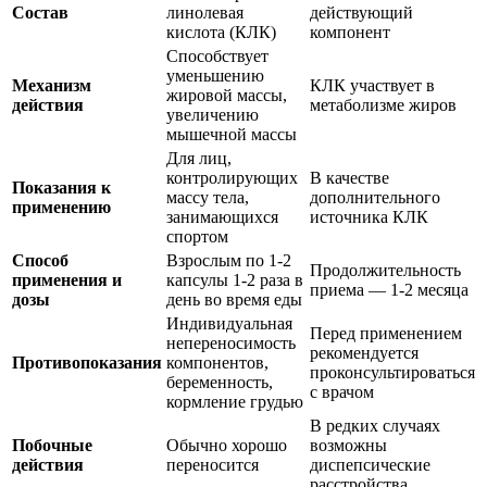
Состав
линолевая
действующий
кислота (КЛК)
компонент
Способствует
уменьшению
Механизм
КЛК участвует в
жировой массы,
действия
метаболизме жиров
увеличению
мышечной массы
Для лиц,
контролирующих
В качестве
Показания к
массу тела,
дополнительного
применению
занимающихся
источника КЛК
спортом
Способ
Взрослым по 1-2
Продолжительность
применения и
капсулы 1-2 раза в
приема — 1-2 месяца
дозы
день во время еды
Индивидуальная
Перед применением
непереносимость
рекомендуется
Противопоказания
компонентов,
проконсультироваться
беременность,
с врачом
кормление грудью
В редких случаях
Побочные
Обычно хорошо
возможны
действия
переносится
диспепсические
расстройства