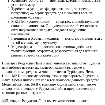
Ксеникал (орлистат) — препарат, который препятствует
усвоению жиров.
Турбослим (день, альфа, дренаж, ночь, экспресс-
похудение) — серия средств для снижения веса от
компании «Эвалар».
МКЦ (микроцеллюлоза) — средство, способствующее
снижению аппетита. Оно увеличивает объем пищи за
счет набухания в желудке, создавая ощущение
насыщения.
Гарциния и Хрома пиколинат — помогают справиться с
тягой к сладкому и мучному.
Модельформ — биологически активная добавка с
тонизирующим эффектом, разработанная для женщин
разных возрастных категорий.
Препарат Редуксин-Лайт имеет множество аналогов. Одним
из наиболее известных является Ксеникал. Также к
аналогичным средствам можно отнести Турбослим День и
Ночь. МКЦ по своему составу схож с препаратом Редуксин-
Лайт. Хрома пиколинат является аналогом данного средства.
Модельформ, как БАД с тонизирующим действием, также
аналогичен препарату Редуксин-Лайт и предназначен для
женщин разных возрастов.