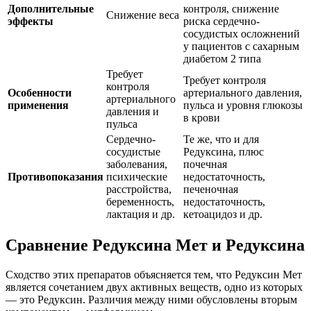
Дополнительные
контроля, снижение
Снижение веса
эффекты
риска сердечно-
сосудистых осложнений
у пациентов с сахарным
диабетом 2 типа
Требует
Требует контроля
контроля
Особенности
артериального давления,
артериального
применения
пульса и уровня глюкозы
давления и
в крови
пульса
Сердечно-
Те же, что и для
сосудистые
Редуксина, плюс
заболевания,
почечная
Противопоказания
психические
недостаточность,
расстройства,
печеночная
беременность,
недостаточность,
лактация и др.
кетоацидоз и др.
Сравнение Редуксина Мет и Редуксина
Сходство этих препаратов объясняется тем, что Редуксин Мет
является сочетанием двух активных веществ, одно из которых
— это Редуксин. Различия между ними обусловлены вторым