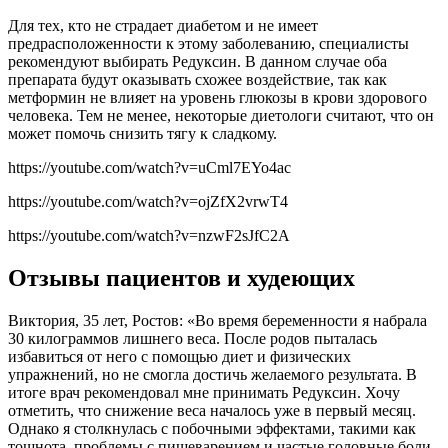
Для тех, кто не страдает диабетом и не имеет
предрасположенности к этому заболеванию, специалисты
рекомендуют выбирать Редуксин. В данном случае оба
препарата будут оказывать схожее воздействие, так как
метформин не влияет на уровень глюкозы в крови здорового
человека. Тем не менее, некоторые диетологи считают, что он
может помочь снизить тягу к сладкому.
https://youtube.com/watch?v=uCml7EYo4ac
https://youtube.com/watch?v=ojZfX2vrwT4
https://youtube.com/watch?v=nzwF2sJfC2A
Отзывы пациентов и худеющих
Виктория, 35 лет, Ростов: «Во время беременности я набрала
30 килограммов лишнего веса. После родов пыталась
избавиться от него с помощью диет и физических
упражнений, но не смогла достичь желаемого результата. В
итоге врач рекомендовал мне принимать Редуксин. Хочу
отметить, что снижение веса началось уже в первый месяц.
Однако я столкнулась с побочными эффектами, такими как
тошнота, проблемы с пищеварением и частые головные боли.