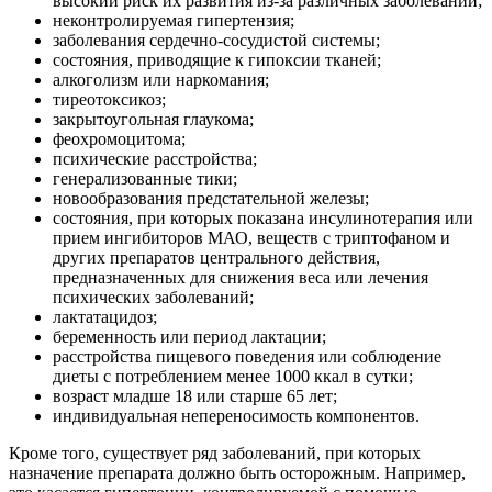
высокий риск их развития из-за различных заболеваний;
неконтролируемая гипертензия;
заболевания сердечно-сосудистой системы;
состояния, приводящие к гипоксии тканей;
алкоголизм или наркомания;
тиреотоксикоз;
закрытоугольная глаукома;
феохромоцитома;
психические расстройства;
генерализованные тики;
новообразования предстательной железы;
состояния, при которых показана инсулинотерапия или
прием ингибиторов МАО, веществ с триптофаном и
других препаратов центрального действия,
предназначенных для снижения веса или лечения
психических заболеваний;
лактатацидоз;
беременность или период лактации;
расстройства пищевого поведения или соблюдение
диеты с потреблением менее 1000 ккал в сутки;
возраст младше 18 или старше 65 лет;
индивидуальная непереносимость компонентов.
Кроме того, существует ряд заболеваний, при которых
назначение препарата должно быть осторожным. Например,