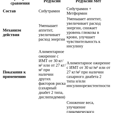
Редуксин
Редуксин Мет
сравнения
Сибутрамин +
Состав
Сибутрамин
Метформин
Уменьшает аппетит,
увеличивает расход
Уменьшает
энергии, снижает
Механизм
аппетит,
уровень глюкозы в
действия
увеличивает
крови, улучшает
расход энергии
чувствительность к
инсулину
Алиментарное
ожирение с
ИМТ от 30 кг/
Алиментарное ожирение
м² или от 27 кг/
с ИМТ от 30 кг/м² или от
м² при
Показания к
27 кг/м² при наличии
наличии
применению
сахарного диабета 2
других
типа и/или
факторов риска
инсулинорезистентности
(сахарный
диабет 2 типа,
дислипидемия)
Снижение веса,
улучшение
гликемического