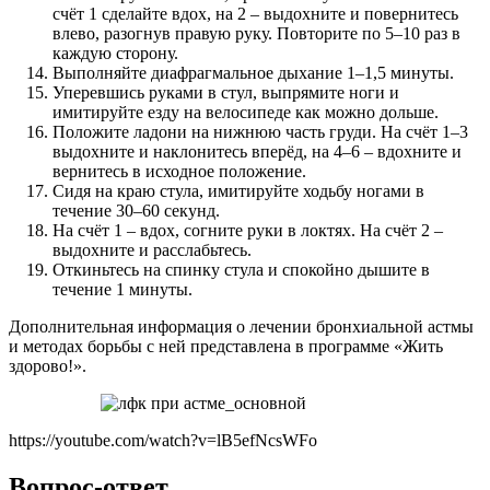
счёт 1 сделайте вдох, на 2 – выдохните и повернитесь
влево, разогнув правую руку. Повторите по 5–10 раз в
каждую сторону.
Выполняйте диафрагмальное дыхание 1–1,5 минуты.
Уперевшись руками в стул, выпрямите ноги и
имитируйте езду на велосипеде как можно дольше.
Положите ладони на нижнюю часть груди. На счёт 1–3
выдохните и наклонитесь вперёд, на 4–6 – вдохните и
вернитесь в исходное положение.
Сидя на краю стула, имитируйте ходьбу ногами в
течение 30–60 секунд.
На счёт 1 – вдох, согните руки в локтях. На счёт 2 –
выдохните и расслабьтесь.
Откиньтесь на спинку стула и спокойно дышите в
течение 1 минуты.
Дополнительная информация о лечении бронхиальной астмы
и методах борьбы с ней представлена в программе «Жить
здорово!».
https://youtube.com/watch?v=lB5efNcsWFo
Вопрос-ответ