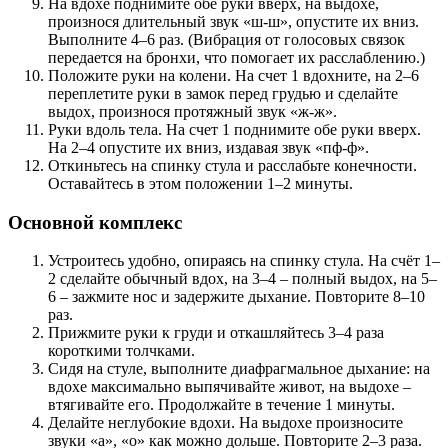
На вдохе поднимите обе руки вверх, на выдохе,
произнося длительный звук «ш-ш», опустите их вниз.
Выполните 4–6 раз. (Вибрация от голосовых связок
передается на бронхи, что помогает их расслаблению.)
Положите руки на колени. На счет 1 вдохните, на 2–6
переплетите руки в замок перед грудью и сделайте
выдох, произнося протяжный звук «ж-ж».
Руки вдоль тела. На счет 1 поднимите обе руки вверх.
На 2–4 опустите их вниз, издавая звук «пф-ф».
Откиньтесь на спинку стула и расслабьте конечности.
Оставайтесь в этом положении 1–2 минуты.
Основной комплекс
Устроитесь удобно, опираясь на спинку стула. На счёт 1–
2 сделайте обычный вдох, на 3–4 – полный выдох, на 5–
6 – зажмите нос и задержите дыхание. Повторите 8–10
раз.
Прижмите руки к груди и откашляйтесь 3–4 раза
короткими толчками.
Сидя на стуле, выполните диафрагмальное дыхание: на
вдохе максимально выпячивайте живот, на выдохе –
втягивайте его. Продолжайте в течение 1 минуты.
Делайте неглубокие вдохи. На выдохе произносите
звуки «а», «о» как можно дольше. Повторите 2–3 раза.