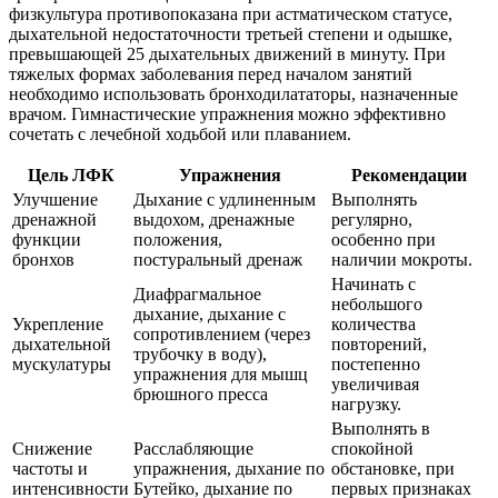
физкультура противопоказана при астматическом статусе,
дыхательной недостаточности третьей степени и одышке,
превышающей 25 дыхательных движений в минуту. При
тяжелых формах заболевания перед началом занятий
необходимо использовать бронходилататоры, назначенные
врачом. Гимнастические упражнения можно эффективно
сочетать с лечебной ходьбой или плаванием.
Цель ЛФК
Упражнения
Рекомендации
Улучшение
Дыхание с удлиненным
Выполнять
дренажной
выдохом, дренажные
регулярно,
функции
положения,
особенно при
бронхов
постуральный дренаж
наличии мокроты.
Начинать с
Диафрагмальное
небольшого
дыхание, дыхание с
Укрепление
количества
сопротивлением (через
дыхательной
повторений,
трубочку в воду),
мускулатуры
постепенно
упражнения для мышц
увеличивая
брюшного пресса
нагрузку.
Выполнять в
Снижение
Расслабляющие
спокойной
частоты и
упражнения, дыхание по
обстановке, при
интенсивности
Бутейко, дыхание по
первых признаках