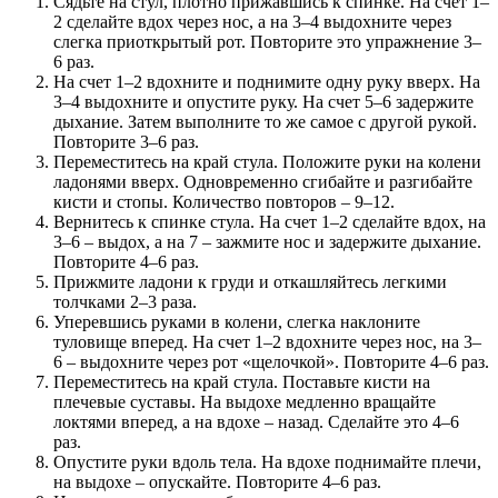
Сядьте на стул, плотно прижавшись к спинке. На счет 1–
2 сделайте вдох через нос, а на 3–4 выдохните через
слегка приоткрытый рот. Повторите это упражнение 3–
6 раз.
На счет 1–2 вдохните и поднимите одну руку вверх. На
3–4 выдохните и опустите руку. На счет 5–6 задержите
дыхание. Затем выполните то же самое с другой рукой.
Повторите 3–6 раз.
Переместитесь на край стула. Положите руки на колени
ладонями вверх. Одновременно сгибайте и разгибайте
кисти и стопы. Количество повторов – 9–12.
Вернитесь к спинке стула. На счет 1–2 сделайте вдох, на
3–6 – выдох, а на 7 – зажмите нос и задержите дыхание.
Повторите 4–6 раз.
Прижмите ладони к груди и откашляйтесь легкими
толчками 2–3 раза.
Уперевшись руками в колени, слегка наклоните
туловище вперед. На счет 1–2 вдохните через нос, на 3–
6 – выдохните через рот «щелочкой». Повторите 4–6 раз.
Переместитесь на край стула. Поставьте кисти на
плечевые суставы. На выдохе медленно вращайте
локтями вперед, а на вдохе – назад. Сделайте это 4–6
раз.
Опустите руки вдоль тела. На вдохе поднимайте плечи,
на выдохе – опускайте. Повторите 4–6 раз.