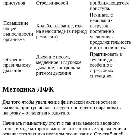
приступов
Стрельниковой
приближающегося
приступа.
Начинать с
небольших
Повышение
Ходьба, плавание, езда
нагрузок,
общей
на велосипеде (в период
постепенно
выносливости
ремиссии)
увеличивая
организма
продолжительность
и интенсивность.
Практиковать в
Дыхание носом,
Обучение
течение дня,
медленное и глубокое
правильному
особенно в
дыхание, контроль за
дыханию
стрессовых
ритмом дыхания
ситуациях.
Методика ЛФК
Для того чтобы увеличение физической активности не
вызвало приступ астмы, следует постепенно наращивать
нагрузку – от занятия к занятию.
Начинать гимнастику стоит с так называемого вводного
этапа, в ходе которого выполняются простые упражнения и
осваивается техника правильного дыхания. Спустя 5 дней