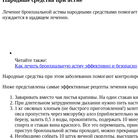
Лечение бронхиальной астмы народными средствами помогает 
нуждается в щадящем лечении.
Читайте также:
Как лечить бронхиальную астму эффективно и безопасно
Народные средства при этом заболевании помогают контролир
Ниже представлены самые эффективные рецепты лечения наро
Заваривать вместо чая листья крапивы. На один стакан к
При длительном затрудненном дыхании нужно пить настой
1 кг овсяных хлопьев (не быстрого приготовления!) залит
овса пропустить через мясорубку алоэ (приблизительно м
березу, залить 0,5 л воды, прокипятить, подержать 10 мин
спирта и стакан вина красного. Все это перемешать, прин
приступ бронхиальной астмы проходит, можно прекращат
Необходимо собрать 10 штук яичной скорлупы, высушить е