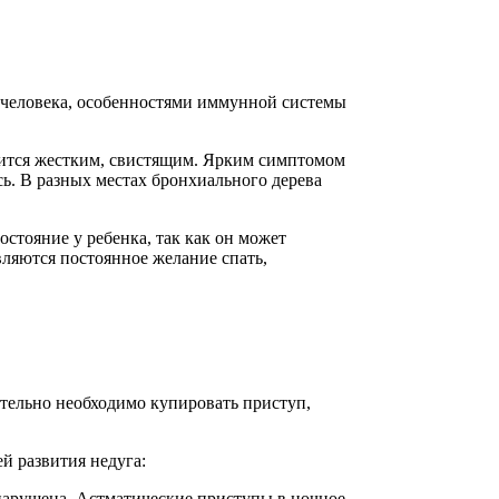
 человека, особенностями иммунной системы
овится жестким, свистящим. Ярким симптомом
сь. В разных местах бронхиального дерева
остояние у ребенка, так как он может
ляются постоянное желание спать,
ательно необходимо купировать приступ,
й развития недуга:
 нарушена. Астматические приступы в ночное