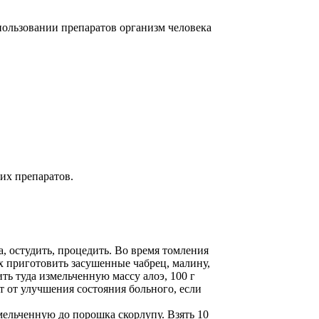
ользовании препаратов организм человека
их препаратов.
а, остудить, процедить. Во время томления
ях приготовить засушенные чабрец, малину,
ить туда измельченную массу алоэ, 100 г
ит от улучшения состояния больного, если
мельченную до порошка скорлупу. Взять 10