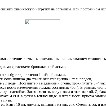
снизить химическую нагрузку на организм. При постоянном исп
овать течение астмы с минимальным использованием медицинск
дными средствами бронхиальной астмы.
ипятка будет достаточно 1 чайной ложки.
 боярышника (на стакан кипятка нужно 1 ст.л. плодов).
ь 2 л воды. Поставить на медленный огонь, прокипятить 3,-4 час
асса после измельчения должна составлять 400г). В равных част
ут для настойки. Затем смешать воду с овса и этот настой. Добав
имать 4 ст.л. в сутки в теплом виде. Длительность приема завис
ь пить.
е. Взять 10 шт. лимона, выдавить из них сок. Смешать сок и из