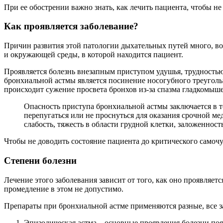
При ее обострении важно знать, как лечить пациента, чтобы н
Как проявляется заболевание?
Причин развития этой патологии дыхательных путей много, в
и окружающей среды, в которой находится пациент.
Проявляется болезнь внезапным приступом удушья, трудностью
бронхиальной астмы является посинение носогубного треугольн
происходит сужение просвета бронхов из-за спазма гладкомыш
Опасность приступа бронхиальной астмы заключается в то
перепугаться или не проснуться для оказания срочной 
слабость, тяжесть в области грудной клетки, заложенность
Чтобы не доводить состояние пациента до критического самочу
Степени болезни
Лечение этого заболевания зависит от того, как оно проявляе
промедление в этом не допустимо.
Препараты при бронхиальной астме применяются разные, все за
Эпизодическая астма – основные проявления болезни поя