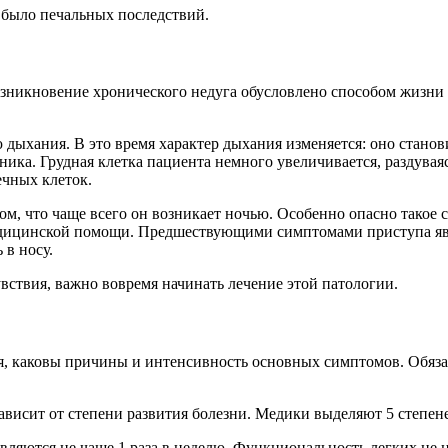
е было печальных последствий.
озникновение хронического недуга обусловлено способом жизни
 дыхания. В это время характер дыхания изменяется: оно стан
ика. Грудная клетка пациента немного увеличивается, раздувая
ечных клеток.
м, что чаще всего он возникает ночью. Особенно опасно такое с
медицинской помощи. Предшествующими симптомами приступа яв
 в носу.
вствия, важно вовремя начинать лечение этой патологии.
тся, каковы причины и интенсивность основных симптомов. Обяз
висит от степени развития болезни. Медики выделяют 5 степене
вляются не чаще 1 раза в неделю. Функциональность легких не