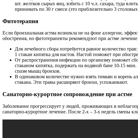
шт. желтков сырых яиц, взбить с 10 ч.л. сахара, туда вли
принимать по 30 г смеси (это приблизительно 3 столовых
Фитотерапия
Если бронхиальная астма возникла не на фоне аллергии, эффе
обострения, но фитотерапевты рекомендуют при астме лечение
Для лечебного сбора потребуется равное количество трав:
1 стакан кипятка для настоя. Настой поможет при обостр
От распространения инфекции по организму поможет сбор 
стаканом кипятка, подержать на водяной бане 10-15 мин.
спазм мышц бронхов.
В одинаковом количестве нужно взять тимьян и корень алт
стакана. Эти травы расширяют бронхи, успокаивают.
Санаторно-курортное сопровождение при астме
Заболевание прогрессирует у людей, проживающих в неблагоп
санаторно-курортное лечение. После 2-х – 3-х недель смены к