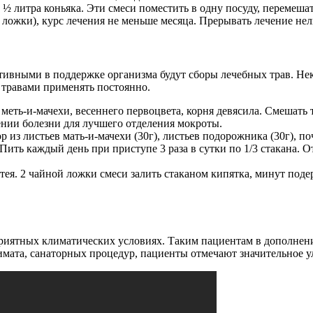
ть ½ литра коньяка. Эти смеси поместить в одну посуду, перемеша
 ложки), курс лечения не меньше месяца. Прерывать лечение нел
ктивными в поддержке организма будут сборы лечебных трав. Не
 травами применять постоянно.
 меть-и-мачехи, весеннего первоцвета, корня девясила. Смешать
ении болезни для лучшего отделения мокроты.
из листьев мать-и-мачехи (30г), листьев подорожника (30г), поч
 Пить каждый день при приступе 3 раза в сутки по 1/3 стакана. 
ея. 2 чайной ложки смеси залить стаканом кипятка, минут подерж
риятных климатических условиях. Таким пациентам в дополнен
лимата, санаторных процедур, пациенты отмечают значительное 