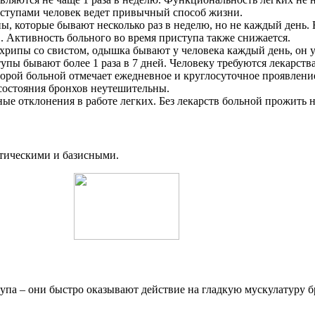
риступами человек ведет привычный способ жизни.
, которые бывают несколько раз в неделю, но не каждый день.
в. Активность больного во время приступа также снижается.
 хрипы со свистом, одышка бывают у человека каждый день, он
пы бывают более 1 раза в 7 дней. Человеку требуются лекарств
торой больной отмечает ежедневное и круглосуточное проявлени
состояния бронхов неутешительны.
ные отклонения в работе легких. Без лекарств больной прожить н
тическими и базисными.
а – они быстро оказывают действие на гладкую мускулатуру бро