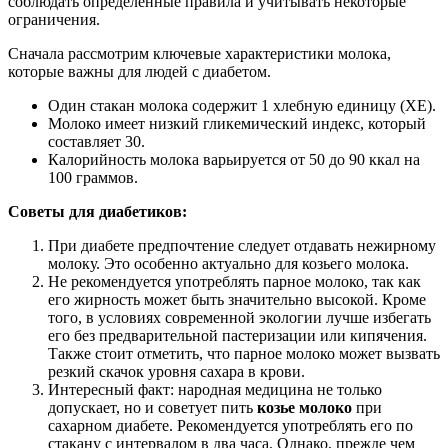
соблюдать определённые правила и учитывать некоторые
ограничения.
Сначала рассмотрим ключевые характеристики молока,
которые важны для людей с диабетом.
Один стакан молока содержит 1 хлебную единицу (ХЕ).
Молоко имеет низкий гликемический индекс, который
составляет 30.
Калорийность молока варьируется от 50 до 90 ккал на
100 граммов.
Советы для диабетиков:
При диабете предпочтение следует отдавать нежирному
молоку. Это особенно актуально для козьего молока.
Не рекомендуется употреблять парное молоко, так как
его жирность может быть значительно высокой. Кроме
того, в условиях современной экологии лучше избегать
его без предварительной пастеризации или кипячения.
Также стоит отметить, что парное молоко может вызвать
резкий скачок уровня сахара в крови.
Интересный факт: народная медицина не только
допускает, но и советует пить
козье молоко
при
сахарном диабете. Рекомендуется употреблять его по
стакану с интервалом в два часа. Однако, прежде чем