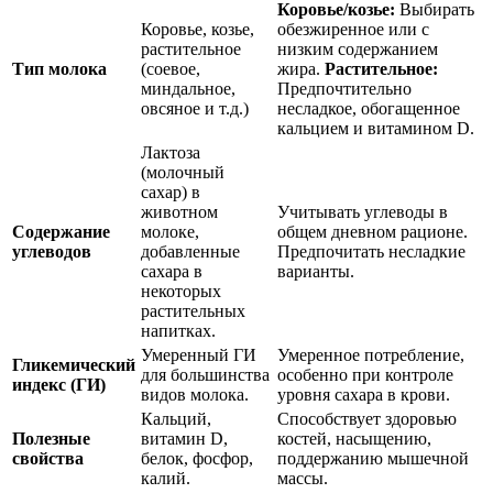
Коровье/козье:
Выбирать
Коровье, козье,
обезжиренное или с
растительное
низким содержанием
Тип молока
(соевое,
жира.
Растительное:
миндальное,
Предпочтительно
овсяное и т.д.)
несладкое, обогащенное
кальцием и витамином D.
Лактоза
(молочный
сахар) в
животном
Учитывать углеводы в
Содержание
молоке,
общем дневном рационе.
углеводов
добавленные
Предпочитать несладкие
сахара в
варианты.
некоторых
растительных
напитках.
Умеренный ГИ
Умеренное потребление,
Гликемический
для большинства
особенно при контроле
индекс (ГИ)
видов молока.
уровня сахара в крови.
Кальций,
Способствует здоровью
Полезные
витамин D,
костей, насыщению,
свойства
белок, фосфор,
поддержанию мышечной
калий.
массы.