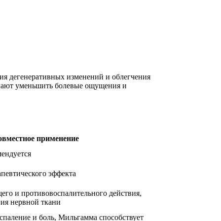
ния дегенеративных изменений и облегчения
огают уменьшить болевые ощущения и
овместное применение
мендуется
апевтического эффекта
его и противовоспалительного действия,
ния нервной ткани
спаление и боль, Мильгамма способствует