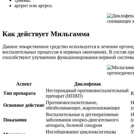
травмы;
артрит или артроз.
Как действует Мильгамма
Данное лекарственное средство используется в лечении ортоп
воспалительных процессов в нервных окончаниях. В состав пр
способствуют улучшению функционирования нервной системы, 
Аспект
Диклофенак
Нестероидный противовоспалительный
Тип препарата
К
препарат (НПВП)
Противовоспалительное,
Н
Основное действие
обезболивающее, жаропонижающее
у
Воспалительные и дегенеративные
Н
Показания
заболевания опорно-двигательного
(
аппарата, болевой синдром
д
Ингибирование циклооксигеназы
У