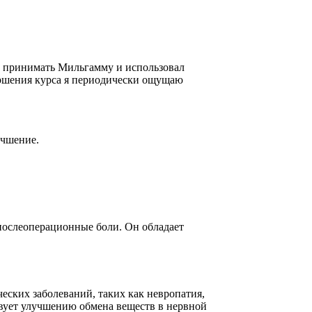
ил принимать Мильгамму и использовал
ершения курса я периодически ощущаю
учшение.
 послеоперационные боли. Он обладает
ских заболеваний, таких как невропатия,
вует улучшению обмена веществ в нервной