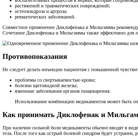
воспалительных процессов в нервах, которые сопровожда
растяжений и травматических повреждений;
остеохондроза и артроза;
ревматических заболеваний.
Совместное применение Диклофенака и Мильгаммы рекомендует
Сочетание Диклофенака и Мильгаммы также эффективно для ле
Противопоказания
Не следует делать инъекции пациентам с повышенной чувствит
проблемы со свертываемостью крови;
болезни щитовидной железы;
язвенные заболевания органов пищеварения.
Использование комбинации медикаментов может быть опа
Как принимать Диклофенак и Мильга
При наличии сильной боли медикаменты обычно вводят в виде 
тела. После того как острый болевой синдром будет устранен, 