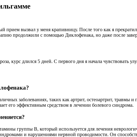
ильгамме
ный прием вызвал у меня крапивницу. После того как я прекрат
ерапию продолжили с помощью Диклофенака, но даже после зав
оза, курс длился 5 дней. С первого дня я начала чувствовать ул
клофенака?
зличных заболеваниях, таких как артрит, остеоартрит, травмы и
ает его эффективным средством в лечении болевого синдрома.
меняется?
мины группы B, который используется для лечения неврологиче
синдромами и нарушениями нервной проводимости. Он способст