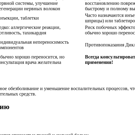
ервной системы, улучшение
восстановлению повреж
егенерации нервных волокон
быстрому и полному в
Часто назначаются инъ
нъекции, таблетки
шприцы) или таблетир
едко: аллергические реакции,
Риск побочных эффекто
отливость, тахикардия
обычно хорошо перенос
ндивидуальная непереносимость
Противопоказания Дикл
омпонентов
бычно хорошо переносится, но
Всегда консультироват
онсультация врача желательна
применения!
ное обезболивание и уменьшение воспалительных процессов, чт
тельных средств.
нию