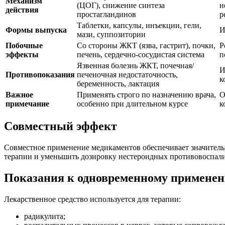
Механизм
(ЦОГ), снижение синтеза
н
действия
простагландинов
р
Таблетки, капсулы, инъекции, гели,
Формы выпуска
И
мази, суппозитории
Побочные
Со стороны ЖКТ (язва, гастрит), почки,
Р
эффекты
печень, сердечно-сосудистая система
п
Язвенная болезнь ЖКТ, почечная/
И
Противопоказания
печеночная недостаточность,
к
беременность, лактация
Важное
Применять строго по назначению врача,
О
примечание
особенно при длительном курсе
к
Совместный эффект
Совместное применение медикаментов обеспечивает значитель
терапии и уменьшить дозировку нестероидных противовоспали
Показания к одновременному примене
Лекарственное средство используется для терапии:
радикулита;