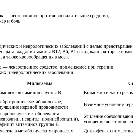
едических и неврологических заболеваний с целью предотвраще
епарата входят витамины B12, B6, B1 и лидокаин, которые пом
а также кровообращения в мозге.
Мильгамма
С
омплекс витаминов группы B
Возможно и часто реко
ейротропное, метаболическое,
Взаимное усиление тер
лучшение нервной проводимости
еврологические заболевания
Усиление обезболивающ
невралгии, невриты, полинейропатии),
ускорение восстановле
ефицит витаминов группы B
частие в метаболических процессах
Диклофенак снимает во