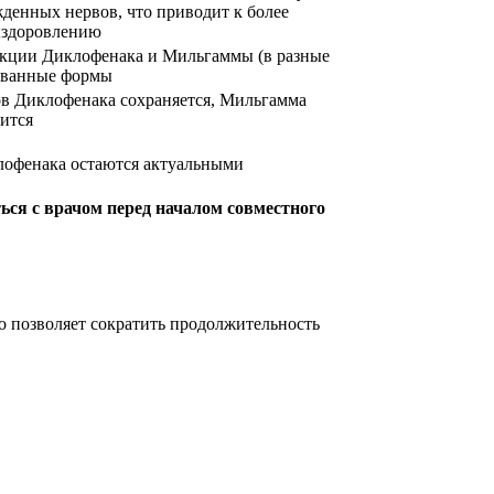
денных нервов, что приводит к более
ыздоровлению
екции Диклофенака и Мильгаммы (в разные
ованные формы
в Диклофенака сохраняется, Мильгамма
ится
офенака остаются актуальными
ься с врачом перед началом совместного
о позволяет сократить продолжительность