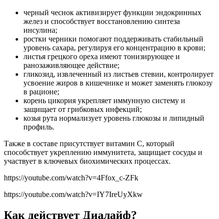
черный чеснок активизирует функции эндокринных
желез и способствует восстановлению синтеза
инсулина;
ростки черники помогают поддерживать стабильный
уровень сахара, регулируя его концентрацию в крови;
листья грецкого ореха имеют тонизирующее и
ранозаживляющее действие;
гликозид, извлеченный из листьев стевии, контролирует
усвоение жиров в кишечнике и может заменять глюкозу
в рационе;
корень цикория укрепляет иммунную систему и
защищает от грибковых инфекций;
козья рута нормализует уровень глюкозы и липидный
профиль.
Также в составе присутствует витамин С, который
способствует укреплению иммунитета, защищает сосуды и
участвует в ключевых биохимических процессах.
https://youtube.com/watch?v=4Ffox_c-ZFk
https://youtube.com/watch?v=IY7IreUyXkw
Как действует Диалайф?