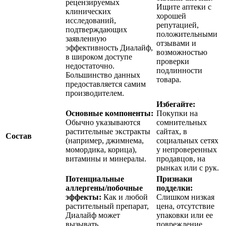
рецензируемых
Ищите аптеки с
клинических
хорошей
исследований,
репутацией,
подтверждающих
положительными
заявленную
отзывами и
эффективность Диалайф,
возможностью
в широком доступе
проверки
недостаточно.
подлинности
Большинство данных
товара.
предоставляется самим
производителем.
Избегайте:
Основные компоненты:
Покупки на
Обычно указываются
сомнительных
растительные экстракты
сайтах, в
Состав
(например, джимнема,
социальных сетях
момордика, корица),
у непроверенных
витамины и минералы.
продавцов, на
рынках или с рук.
Потенциальные
Признаки
аллергены/побочные
подделки:
эффекты:
Как и любой
Слишком низкая
растительный препарат,
цена, отсутствие
Диалайф может
упаковки или ее
вызывать
повреждение,