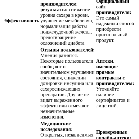
Официальный
производителем
сайт
результаты:
снижение
производителя:
уровня сахара в крови,
Это самый
Эффективность
улучшение метаболизма,
надежный способ
нормализация работы
приобрести
поджелудочной железы,
оригинальный
предотвращение
продукт.
осложнений диабета.
Отзывы пользователей:
Мнения разнятся.
Некоторые пользователи
Аптеки,
сообщают о
имеющие
значительном улучшении
прямые
состояния, снижении
контракты с
дозировки инсулина или
производителем:
сахароснижающих
Уточняйте
препаратов. Другие не
наличие
видят выраженного
сертификатов и
эффекта или отмечают
лицензий.
незначительные
изменения.
Медицинские
исследования:
Проверенные
Открытых, независимых,
онлайн-аптеки: