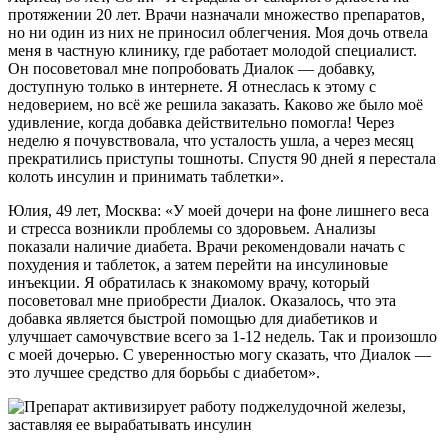
протяжении 20 лет. Врачи назначали множество препаратов,
но ни один из них не приносил облегчения. Моя дочь отвела
меня в частную клинику, где работает молодой специалист.
Он посоветовал мне попробовать Диалок — добавку,
доступную только в интернете. Я отнеслась к этому с
недоверием, но всё же решила заказать. Каково же было моё
удивление, когда добавка действительно помогла! Через
неделю я почувствовала, что усталость ушла, а через месяц
прекратились приступы тошноты. Спустя 90 дней я перестала
колоть инсулин и принимать таблетки».
Юлия, 49 лет, Москва: «У моей дочери на фоне лишнего веса
и стресса возникли проблемы со здоровьем. Анализы
показали наличие диабета. Врачи рекомендовали начать с
похудения и таблеток, а затем перейти на инсулиновые
инъекции. Я обратилась к знакомому врачу, который
посоветовал мне приобрести Диалок. Оказалось, что эта
добавка является быстрой помощью для диабетиков и
улучшает самочувствие всего за 1-12 недель. Так и произошло
с моей дочерью. С уверенностью могу сказать, что Диалок —
это лучшее средство для борьбы с диабетом».