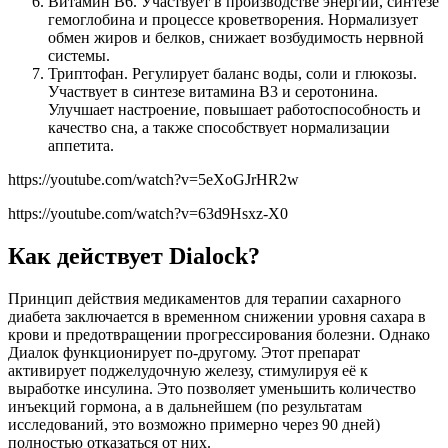
Витамин B6. Участвует в производстве энергии, синтезе
гемоглобина и процессе кроветворения. Нормализует
обмен жиров и белков, снижает возбудимость нервной
системы.
Триптофан. Регулирует баланс воды, соли и глюкозы.
Участвует в синтезе витамина B3 и серотонина.
Улучшает настроение, повышает работоспособность и
качество сна, а также способствует нормализации
аппетита.
https://youtube.com/watch?v=5eXoGJrHR2w
https://youtube.com/watch?v=63d9Hsxz-X0
Как действует Dialock?
Принцип действия медикаментов для терапии сахарного
диабета заключается в временном снижении уровня сахара в
крови и предотвращении прогрессирования болезни. Однако
Диалок функционирует по-другому. Этот препарат
активирует поджелудочную железу, стимулируя её к
выработке инсулина. Это позволяет уменьшить количество
инъекций гормона, а в дальнейшем (по результатам
исследований, это возможно примерно через 90 дней)
полностью отказаться от них.