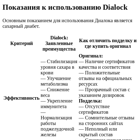
Показания к использованию Dialock
Основным показанием для использования Диалока является
сахарный диабет.
Dialock:
Как отличить подделку и
Критерий
Заявленные
где купить оригинал
преимущества
Оригинал:
— Стабилизация
— Наличие сертификатов
уровня сахара в
качества и соответствия
крови
— Положительные
— Улучшение
отзывы на официальных
метаболизма
ресурсах
— Снижение
— Прозрачный состав с
веса
указанием дозировок
Эффективность
— Укрепление
Подделка:
иммунитета
— Отсутствие
—
сертификатов
Нормализация
— Сомнительные отзывы
работы
на сторонних сайтах
поджелудочной
— Неполный или
железы
скрытый состав