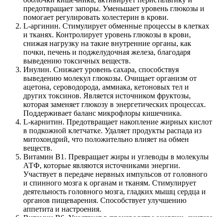
предотвращает запоры. Уменьшает уровень глюкозы и
помогает регулировать холестерин в крови.
L-аргинин. Стимулирует обменные процессы в клетках
и тканях. Контролирует уровень глюкозы в крови,
снижая нагрузку на такие внутренние органы, как
почки, печень и поджелудочная железа, благодаря
выведению токсичных веществ.
Инулин. Снижает уровень сахара, способствуя
выведению молекул глюкозы. Очищает организм от
ацетона, сероводорода, аммиака, кетоновых тел и
других токсинов. Является источником фруктозы,
которая заменяет глюкозу в энергетических процессах.
Поддерживает баланс микрофлоры кишечника.
L-карнитин. Предотвращает накопление жирных кислот
в подкожной клетчатке. Удаляет продукты распада из
митохондрий, что положительно влияет на обмен
веществ.
Витамин B1. Превращает жиры и углеводы в молекулы
АТФ, которые являются источниками энергии.
Участвует в передаче нервных импульсов от головного
и спинного мозга к органам и тканям. Стимулирует
деятельность головного мозга, гладких мышц сердца и
органов пищеварения. Способствует улучшению
аппетита и настроения.