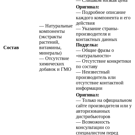
— Слишком низкая цена
Оригинал:
— Подробное описание
каждого компонента и его
действия
— Натуральные
— Указание страны-
компоненты
производителя и
(экстракты
контактных данных
растений,
Подделка:
Состав
витамины,
— Общие фразы о
минералы)
«натуральности»
— Отсутствие
— Отсутствие конкретики
химических
по составу
добавок и ГМО
— Неизвестный
производитель или
отсутствие контактной
информации
Оригинал:
— Только на официальном
сайте производителя или у
авторизованных
дистрибьюторов
— Возможность
консультации со
специалистом перед