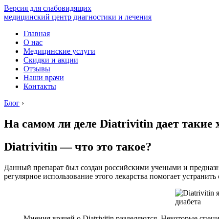
Версия для слабовидящих
медицинский центр диагностики и лечения
Главная
О нас
Медицинские услуги
Скидки и акции
Отзывы
Наши врачи
Контакты
Блог
›
На самом ли деле Diatrivitin дает таки
Diatrivitin — что это такое?
Данный препарат был создан российскими учеными и предназна
регулярное использование этого лекарства помогает устранить
Мнения врачей о Diatrivitin разделяются. Некоторые спе