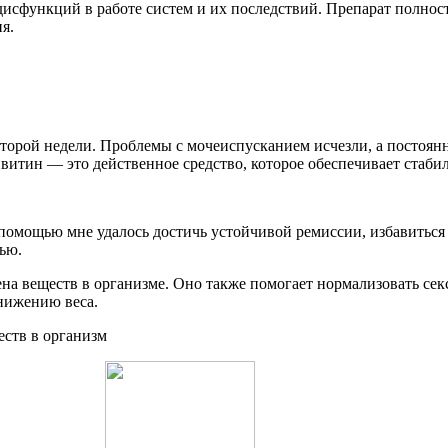
дисфункций в работе систем и их последствий. Препарат полно
я.
второй недели. Проблемы с мочеиспусканием исчезли, а постоян
ивитин — это действенное средство, которое обеспечивает стаби
 помощью мне удалось достичь устойчивой ремиссии, избавиться
ью.
ена веществ в организме. Оно также помогает нормализовать се
нижению веса.