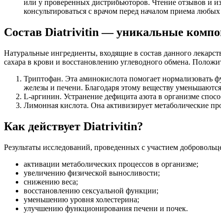
или у проверенных дистрибьюторов. Чтение отзывов и и
консультироваться с врачом перед началом приема любых 
Состав Diatrivitin — уникальные компо
Натуральные ингредиенты, входящие в состав данного лекарст
сахара в крови и восстановлению углеводного обмена. Полож
Триптофан. Эта аминокислота помогает нормализовать ф
железы и печени. Благодаря этому веществу уменьшаются
L-аргинин. Устранение дефицита азота в организме спос
Лимонная кислота. Она активизирует метаболические пр
Как действует Diatrivitin?
Результаты исследований, проведенных с участием добровольце
активации метаболических процессов в организме;
увеличению физической выносливости;
снижению веса;
восстановлению сексуальной функции;
уменьшению уровня холестерина;
улучшению функционирования печени и почек.