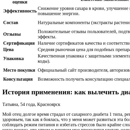
оценки
Снижение уровня сахара в крови, улучшение 
Эффективность
повышение энергии.
Состав
Натуральные компоненты (экстракты растени
Положительные отзывы пользователей, подт
Отзывы
эффекты.
Сертификация
Наличие сертификатов качества и соответст
Цена
Средняя рыночная цена для подобных препар
Качественная упаковка с защитными элемент
Упаковка
коды).
Место покупки
Официальный сайт производителя, авторизов
Консультация
Возможность получить консультацию специал
История применения: как вылечить диаб
Татьяна, 54 года, Красноярск
Мой отец долгое время страдал от сахарного диабета 1 типа, р
здоровьем, так как я боялась, что у меня может развиться эта 
соблюдать режим питания и избегать стрессов было крайне сл
когда поняла, что утром и вечером мне приходится глотать цел