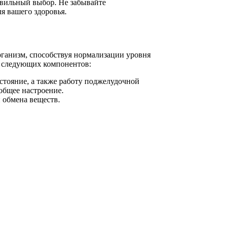
авильный выбор. Не забывайте
я вашего здоровья.
рганизм, способствуя нормализации уровня
м следующих компонентов:
тояние, а также работу поджелудочной
общее настроение.
 обмена веществ.