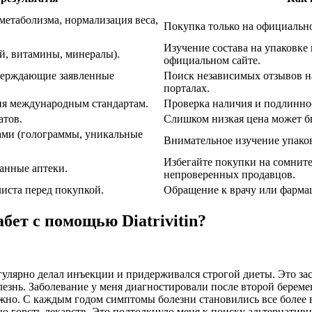
метаболизма, нормализация веса,
Покупка только на официально
Изучение состава на упаковке
й, витамины, минералы).
официальном сайте.
верждающие заявленные
Поиск независимых отзывов н
порталах.
вия международным стандартам.
Проверка наличия и подлинно
атов.
Слишком низкая цена может б
ами (голограммы, уникальные
Внимательное изучение упаков
Избегайте покупки на сомните
анные аптеки.
непроверенных продавцов.
иста перед покупкой.
Обращение к врачу или фарма
ет с помощью Diatrivitin?
егулярно делал инъекции и придерживался строгой диеты. Это за
болезнь. Заболевание у меня диагностировали после второй берем
ожно. С каждым годом симптомы болезни становились все более
ую горсть лекарств. Это подтолкнуло меня к поиску альтернатив