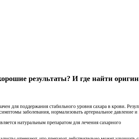
е хорошие результаты? И где найти ориги
чен для поддержания стабильного уровня сахара в крови. Резул
 симптомы заболевания, нормализовать артериальное давление и
циалисты отмечают, что препарат действительно может улучшать 