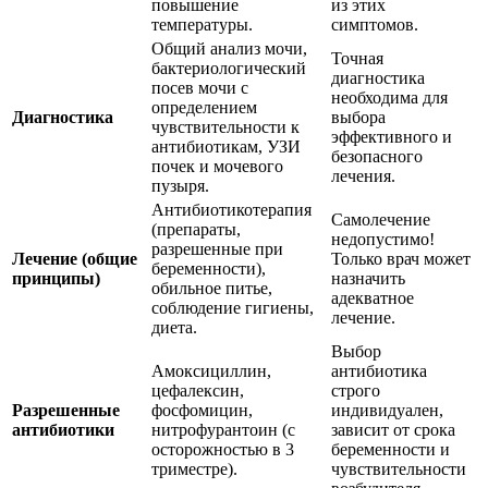
повышение
из этих
температуры.
симптомов.
Общий анализ мочи,
Точная
бактериологический
диагностика
посев мочи с
необходима для
определением
Диагностика
выбора
чувствительности к
эффективного и
антибиотикам, УЗИ
безопасного
почек и мочевого
лечения.
пузыря.
Антибиотикотерапия
Самолечение
(препараты,
недопустимо!
разрешенные при
Лечение (общие
Только врач может
беременности),
принципы)
назначить
обильное питье,
адекватное
соблюдение гигиены,
лечение.
диета.
Выбор
Амоксициллин,
антибиотика
цефалексин,
строго
Разрешенные
фосфомицин,
индивидуален,
антибиотики
нитрофурантоин (с
зависит от срока
осторожностью в 3
беременности и
триместре).
чувствительности