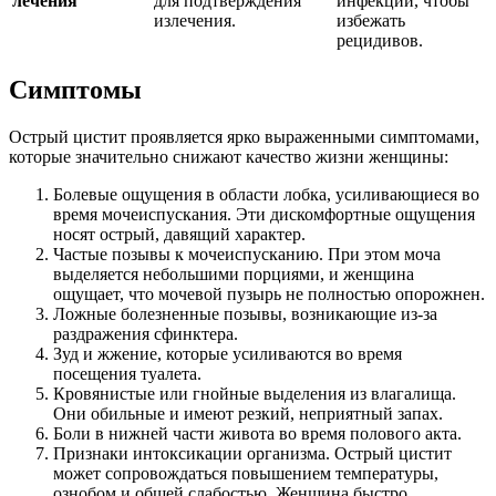
лечения
для подтверждения
инфекции, чтобы
излечения.
избежать
рецидивов.
Симптомы
Острый цистит проявляется ярко выраженными симптомами,
которые значительно снижают качество жизни женщины:
Болевые ощущения в области лобка, усиливающиеся во
время мочеиспускания. Эти дискомфортные ощущения
носят острый, давящий характер.
Частые позывы к мочеиспусканию. При этом моча
выделяется небольшими порциями, и женщина
ощущает, что мочевой пузырь не полностью опорожнен.
Ложные болезненные позывы, возникающие из-за
раздражения сфинктера.
Зуд и жжение, которые усиливаются во время
посещения туалета.
Кровянистые или гнойные выделения из влагалища.
Они обильные и имеют резкий, неприятный запах.
Боли в нижней части живота во время полового акта.
Признаки интоксикации организма. Острый цистит
может сопровождаться повышением температуры,
ознобом и общей слабостью. Женщина быстро