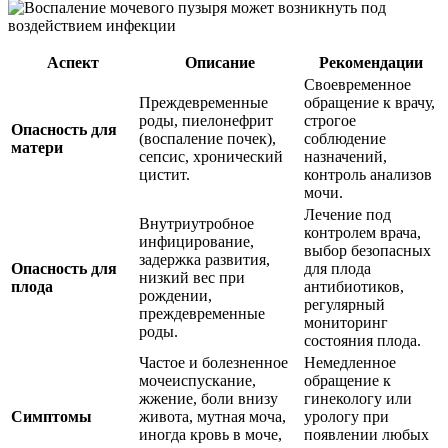
Аспект
Описание
Рекомендации
Своевременное
Преждевременные
обращение к врачу,
роды, пиелонефрит
строгое
Опасность для
(воспаление почек),
соблюдение
матери
сепсис, хронический
назначений,
цистит.
контроль анализов
мочи.
Лечение под
Внутриутробное
контролем врача,
инфицирование,
выбор безопасных
задержка развития,
Опасность для
для плода
низкий вес при
плода
антибиотиков,
рождении,
регулярный
преждевременные
мониторинг
роды.
состояния плода.
Частое и болезненное
Немедленное
мочеиспускание,
обращение к
жжение, боли внизу
гинекологу или
Симптомы
живота, мутная моча,
урологу при
иногда кровь в моче,
появлении любых