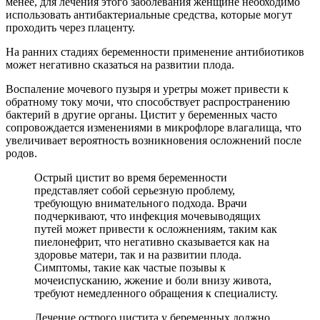
менее, для лечения этого заболевания женщине необходимо
использовать антибактериальные средства, которые могут
проходить через плаценту.
На ранних стадиях беременности применение антибиотиков
может негативно сказаться на развитии плода.
Воспаление мочевого пузыря и уретры может привести к
обратному току мочи, что способствует распространению
бактерий в другие органы. Цистит у беременных часто
сопровождается изменениями в микрофлоре влагалища, что
увеличивает вероятность возникновения осложнений после
родов.
Острый цистит во время беременности
представляет собой серьезную проблему,
требующую внимательного подхода. Врачи
подчеркивают, что инфекция мочевыводящих
путей может привести к осложнениям, таким как
пиелонефрит, что негативно сказывается как на
здоровье матери, так и на развитии плода.
Симптомы, такие как частые позывы к
мочеиспусканию, жжение и боли внизу живота,
требуют немедленного обращения к специалисту.
Лечение острого цистита у беременных должно