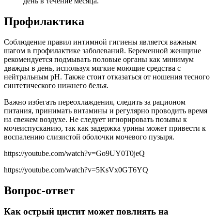
день в течение месяца.
Профилактика
Соблюдение правил интимной гигиены является важным
шагом в профилактике заболеваний. Беременной женщине
рекомендуется подмывать половые органы как минимум
дважды в день, используя мягкие моющие средства с
нейтральным pH. Также стоит отказаться от ношения тесного
синтетического нижнего белья.
Важно избегать переохлаждения, следить за рационом
питания, принимать витамины и регулярно проводить время
на свежем воздухе. Не следует игнорировать позывы к
мочеиспусканию, так как задержка урины может привести к
воспалению слизистой оболочки мочевого пузыря.
https://youtube.com/watch?v=Go9UY0T0jeQ
https://youtube.com/watch?v=5KsVx0GT6YQ
Вопрос-ответ
Как острый цистит может повлиять на