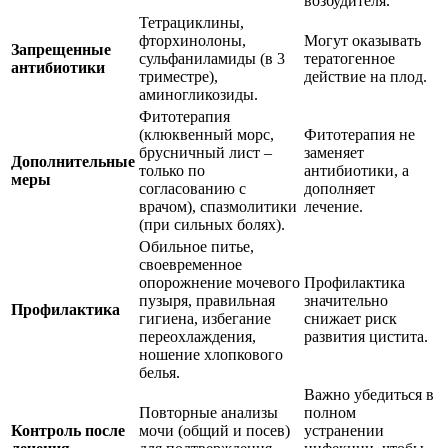
возбудителя.
Тетрациклины,
фторхинолоны,
Могут оказывать
Запрещенные
сульфаниламиды (в 3
тератогенное
антибиотики
триместре),
действие на плод.
аминогликозиды.
Фитотерапия
(клюквенный морс,
Фитотерапия не
брусничный лист –
заменяет
Дополнительные
только по
антибиотики, а
меры
согласованию с
дополняет
врачом), спазмолитики
лечение.
(при сильных болях).
Обильное питье,
своевременное
опорожнение мочевого
Профилактика
пузыря, правильная
значительно
Профилактика
гигиена, избегание
снижает риск
переохлаждения,
развития цистита.
ношение хлопкового
белья.
Важно убедиться в
Повторные анализы
полном
Контроль после
мочи (общий и посев)
устранении