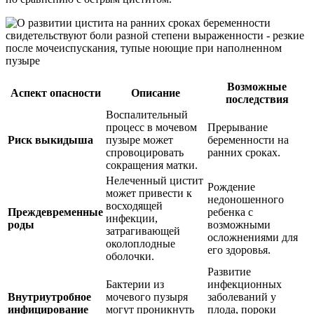
Возможные
Аспект опасности
Описание
последствия
Воспалительный
процесс в мочевом
Прерывание
Риск выкидыша
пузыре может
беременности на
спровоцировать
ранних сроках.
сокращения матки.
Нелеченный цистит
Рождение
может привести к
недоношенного
восходящей
Преждевременные
ребенка с
инфекции,
роды
возможными
затрагивающей
осложнениями для
околоплодные
его здоровья.
оболочки.
Развитие
Бактерии из
инфекционных
Внутриутробное
мочевого пузыря
заболеваний у
инфицирование
могут проникнуть
плода, пороки