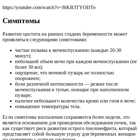
https://youtube.com/watch?v=JhKB3TYODTo
Симптомы
Развитие цистита на ранних стадиях беременности может
проявляться следующими симптомами:
частые позывы к мочеиспусканию (каждые 20-30
минут);
небольшой объем мочи при каждом мочеиспускании (не
более 30 мл);
ощущение, что мочевой пузырь не полностью
опорожнен;
боли различной интенсивности — резкие после
мочеиспускания и тупые, ноющие при наполненном
пузыре;
наличие небольшого количества крови или гноя в моче;
повышение температуры тела.
Если симптомы воспаления сохраняются более недели, это
является основанием для проведения обследования почек, так
как существует риск развития острого пиелонефрита, который
представляет собой большую угрозу для беременных женщин
по сравнению с острым циститом.