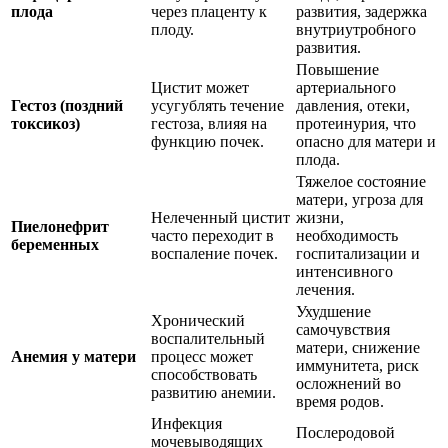
плода
через плаценту к
развития, задержка
плоду.
внутриутробного
развития.
Повышение
Цистит может
артериального
Гестоз (поздний
усугублять течение
давления, отеки,
токсикоз)
гестоза, влияя на
протеинурия, что
функцию почек.
опасно для матери и
плода.
Тяжелое состояние
матери, угроза для
Нелеченный цистит
жизни,
Пиелонефрит
часто переходит в
необходимость
беременных
воспаление почек.
госпитализации и
интенсивного
лечения.
Ухудшение
Хронический
самочувствия
воспалительный
матери, снижение
Анемия у матери
процесс может
иммунитета, риск
способствовать
осложнений во
развитию анемии.
время родов.
Инфекция
Послеродовой
мочевыводящих