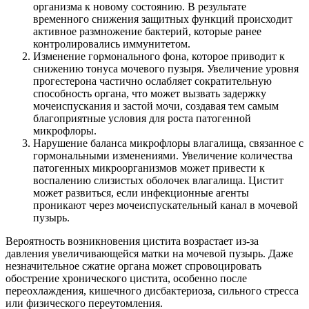
организма к новому состоянию. В результате
временного снижения защитных функций происходит
активное размножение бактерий, которые ранее
контролировались иммунитетом.
Изменение гормонального фона, которое приводит к
снижению тонуса мочевого пузыря. Увеличение уровня
прогестерона частично ослабляет сократительную
способность органа, что может вызвать задержку
мочеиспускания и застой мочи, создавая тем самым
благоприятные условия для роста патогенной
микрофлоры.
Нарушение баланса микрофлоры влагалища, связанное с
гормональными изменениями. Увеличение количества
патогенных микроорганизмов может привести к
воспалению слизистых оболочек влагалища. Цистит
может развиться, если инфекционные агенты
проникают через мочеиспускательный канал в мочевой
пузырь.
Вероятность возникновения цистита возрастает из-за
давления увеличивающейся матки на мочевой пузырь. Даже
незначительное сжатие органа может спровоцировать
обострение хронического цистита, особенно после
переохлаждения, кишечного дисбактериоза, сильного стресса
или физического переутомления.