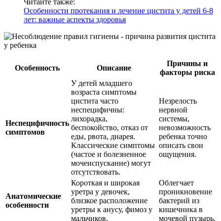
Читайте также:
Особенности протекания и лечение цистита у детей 6-8
лет: важные аспекты здоровья
Причины и
Особенность
Описание
факторы риска
У детей младшего
возраста симптомы
цистита часто
Незрелость
неспецифичны:
нервной
лихорадка,
системы,
Неспецифичность
беспокойство, отказ от
невозможность
симптомов
еды, рвота, диарея.
ребенка точно
Классические симптомы
описать свои
(частое и болезненное
ощущения.
мочеиспускание) могут
отсутствовать.
Короткая и широкая
Облегчает
уретра у девочек,
проникновение
Анатомические
близкое расположение
бактерий из
особенности
уретры к анусу, фимоз у
кишечника в
мальчиков.
мочевой пузырь.