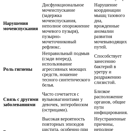
Дисфункциональное
Нарушение
мочеиспускание
координации
(задержка
мышц тазового
мочеиспускания,
дна,
Нарушения
неполное опорожнение
врожденные
мочеиспускания
мочевого пузыря),
аномалии
пузырно-
развития
мочеточниковый
мочевыводящих
рефлюкс.
путей.
Неправильный подмыв
Способствует
(сзади вперед),
занесению
использование
бактерий в
Роль гигиены
агрессивных моющих
уретру и
средств, ношение
раздражению
тесного синтетического
слизистой.
белья.
Близкое
Часто сочетается с
расположение
Связь с другими
вульвовагинитами у
органов, общие
заболеваниями
девочек, энтеробиозом
пути
(острицами).
инфицирования.
Высокая вероятность
Неустраненные
повторных эпизодов
причины,
цистита, особенно при
неполное