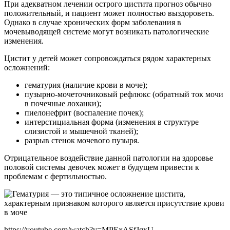
При адекватном лечении острого цистита прогноз обычно
положительный, и пациент может полностью выздороветь.
Однако в случае хронических форм заболевания в
мочевыводящей системе могут возникать патологические
изменения.
Цистит у детей может сопровождаться рядом характерных
осложнений:
гематурия (наличие крови в моче);
пузырно-мочеточниковый рефлюкс (обратный ток мочи
в почечные лоханки);
пиелонефрит (воспаление почек);
интерстициальная форма (изменения в структуре
слизистой и мышечной тканей);
разрыв стенок мочевого пузыря.
Отрицательное воздействие данной патологии на здоровье
половой системы девочек может в будущем привести к
проблемам с фертильностью.
https://youtube.com/watch?v=MPExASfJqxU