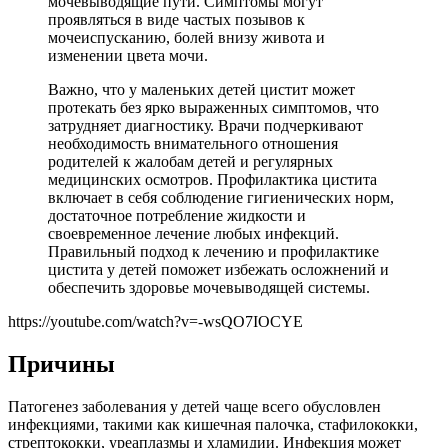
мочевыводящие пути. Симптомы могут
проявляться в виде частых позывов к
мочеиспусканию, болей внизу живота и
изменении цвета мочи.
Важно, что у маленьких детей цистит может
протекать без ярко выраженных симптомов, что
затрудняет диагностику. Врачи подчеркивают
необходимость внимательного отношения
родителей к жалобам детей и регулярных
медицинских осмотров. Профилактика цистита
включает в себя соблюдение гигиенических норм,
достаточное потребление жидкости и
своевременное лечение любых инфекций.
Правильный подход к лечению и профилактике
цистита у детей поможет избежать осложнений и
обеспечить здоровье мочевыводящей системы.
https://youtube.com/watch?v=-wsQO7IOCYE
Причины
Патогенез заболевания у детей чаще всего обусловлен
инфекциями, такими как кишечная палочка, стафилококки,
стрептококки, уреаплазмы и хламидии. Инфекция может