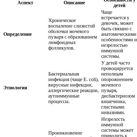
Аспект
Описание
детей
Чаще
встречается у
Хроническое
девочек, может
воспаление слизистой
быть связано с
оболочки мочевого
Определение
анатомическими
пузыря с образованием
особенностями и
лимфоидных
незрелостью
фолликулов.
иммунной
системы.
У детей часто
провоцируется
Бактериальная
неполным
инфекция (чаще E. coli),
опорожнением
вирусные инфекции,
мочевого
Этиология
аллергические реакции,
пузыря,
аутоиммунные
дисбактериозом
процессы.
кишечника,
глистными
инвазиями.
Незрелость
иммунной
системы может
Проникновение
приводить к