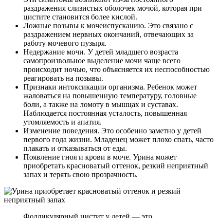
раздражения слизистых оболочек мочой, которая при
цистите становится более кислой.
Ложные позывы к мочеиспусканию. Это связано с
раздражением нервных окончаний, отвечающих за
работу мочевого пузыря.
Недержание мочи. У детей младшего возраста
самопроизвольное выделение мочи чаще всего
происходит ночью, что объясняется их неспособностью
реагировать на позывы.
Признаки интоксикации организма. Ребенок может
жаловаться на повышенную температуру, головные
боли, а также на ломоту в мышцах и суставах.
Наблюдается постоянная усталость, повышенная
утомляемость и апатия.
Изменение поведения. Это особенно заметно у детей
первого года жизни. Младенец может плохо спать, часто
плакать и отказываться от еды.
Появление гноя и крови в моче. Урина может
приобретать красноватый оттенок, резкий неприятный
запах и терять свою прозрачность.
Фолликулярный цистит у детей — это