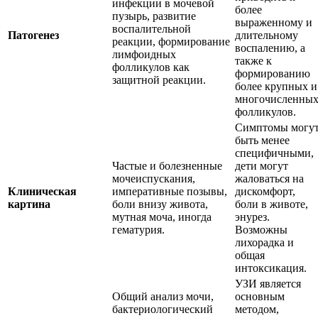
инфекции в мочевой
более
пузырь, развитие
выраженному и
воспалительной
Патогенез
длительному
реакции, формирование
воспалению, а
лимфоидных
также к
фолликулов как
формированию
защитной реакции.
более крупных и
многочисленны
фолликулов.
Симптомы могу
быть менее
специфичными,
Частые и болезненные
дети могут
мочеиспускания,
жаловаться на
Клиническая
императивные позывы,
дискомфорт,
картина
боли внизу живота,
боли в животе,
мутная моча, иногда
энурез.
гематурия.
Возможны
лихорадка и
общая
интоксикация.
УЗИ является
Общий анализ мочи,
основным
бактериологический
методом,