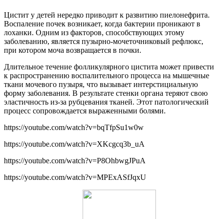
Цистит у детей нередко приводит к развитию пиелонефрита.
Воспаление почек возникает, когда бактерии проникают в
лоханки. Одним из факторов, способствующих этому
заболеванию, является пузырно-мочеточниковый рефлюкс,
при котором моча возвращается в почки.
Длительное течение фолликулярного цистита может привести
к распространению воспалительного процесса на мышечные
ткани мочевого пузыря, что вызывает интерстициальную
форму заболевания. В результате стенки органа теряют свою
эластичность из-за рубцевания тканей. Этот патологический
процесс сопровождается выраженными болями.
https://youtube.com/watch?v=bqTfpSu1w0w
https://youtube.com/watch?v=XKcgcq3b_uA
https://youtube.com/watch?v=P8OhbwgJPuA
https://youtube.com/watch?v=MPExASfJqxU