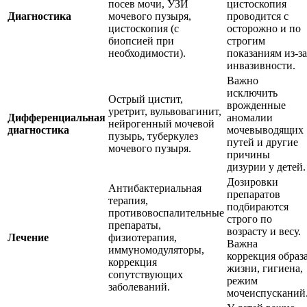
посев мочи, УЗИ
цистоскопия
Диагностика
мочевого пузыря,
проводится с
цистоскопия (с
осторожно и по
биопсией при
строгим
необходимости).
показаниям из-за
инвазивности.
Важно
исключить
Острый цистит,
врожденные
уретрит, вульвовагинит,
Дифференциальная
аномалии
нейрогенный мочевой
диагностика
мочевыводящих
пузырь, туберкулез
путей и другие
мочевого пузыря.
причины
дизурии у детей.
Дозировки
Антибактериальная
препаратов
терапия,
подбираются
противовоспалительные
строго по
препараты,
возрасту и весу.
Лечение
физиотерапия,
Важна
иммуномодуляторы,
коррекция образ
коррекция
жизни, гигиена,
сопутствующих
режим
заболеваний.
мочеиспусканий