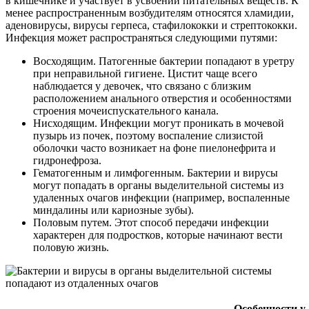
в кишечнике и участвует в усвоении питательных веществ. К
менее распространенным возбудителям относятся хламидии,
аденовирусы, вирусы герпеса, стафилококки и стрептококки.
Инфекция может распространяться следующими путями:
Восходящим. Патогенные бактерии попадают в уретру
при неправильной гигиене. Цистит чаще всего
наблюдается у девочек, что связано с близким
расположением анального отверстия и особенностями
строения мочеиспускательного канала.
Нисходящим. Инфекции могут проникать в мочевой
пузырь из почек, поэтому воспаление слизистой
оболочки часто возникает на фоне пиелонефрита и
гидронефроза.
Гематогенным и лимфогенным. Бактерии и вирусы
могут попадать в органы выделительной системы из
удаленных очагов инфекции (например, воспаленные
миндалины или кариозные зубы).
Половым путем. Этот способ передачи инфекции
характерен для подростков, которые начинают вести
половую жизнь.
Особенности у