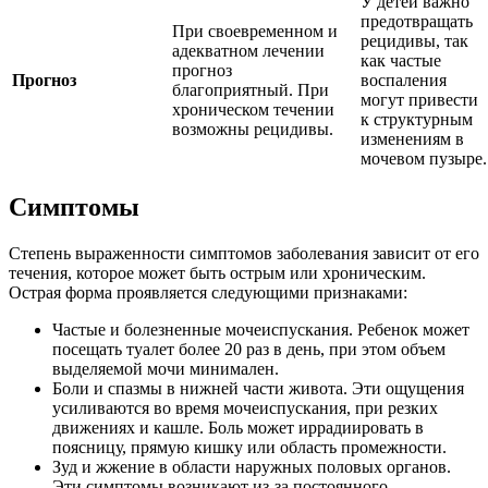
У детей важно
предотвращать
При своевременном и
рецидивы, так
адекватном лечении
как частые
прогноз
Прогноз
воспаления
благоприятный. При
могут привести
хроническом течении
к структурным
возможны рецидивы.
изменениям в
мочевом пузыре.
Симптомы
Степень выраженности симптомов заболевания зависит от его
течения, которое может быть острым или хроническим.
Острая форма проявляется следующими признаками:
Частые и болезненные мочеиспускания. Ребенок может
посещать туалет более 20 раз в день, при этом объем
выделяемой мочи минимален.
Боли и спазмы в нижней части живота. Эти ощущения
усиливаются во время мочеиспускания, при резких
движениях и кашле. Боль может иррадиировать в
поясницу, прямую кишку или область промежности.
Зуд и жжение в области наружных половых органов.
Эти симптомы возникают из-за постоянного