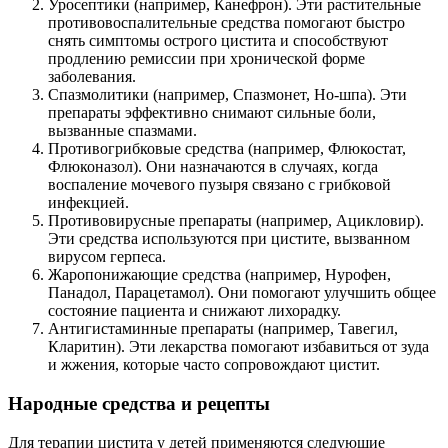
Уросептики (например, Канефрон). Эти растительные
противовоспалительные средства помогают быстро
снять симптомы острого цистита и способствуют
продлению ремиссии при хронической форме
заболевания.
Спазмолитики (например, Спазмонет, Но-шпа). Эти
препараты эффективно снимают сильные боли,
вызванные спазмами.
Противогрибковые средства (например, Флюкостат,
Флюконазол). Они назначаются в случаях, когда
воспаление мочевого пузыря связано с грибковой
инфекцией.
Противовирусные препараты (например, Ацикловир).
Эти средства используются при цистите, вызванном
вирусом герпеса.
Жаропонижающие средства (например, Нурофен,
Панадол, Парацетамол). Они помогают улучшить общее
состояние пациента и снижают лихорадку.
Антигистаминные препараты (например, Тавегил,
Кларитин). Эти лекарства помогают избавиться от зуда
и жжения, которые часто сопровождают цистит.
Народные средства и рецепты
Для терапии цистита у детей применяются следующие