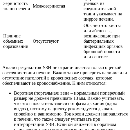
Зернистость
узелков из
Мелкозернистая
ткани печени
соединительной
ткани указывает на
цирроз печени.
Обычно это кисты
или абсцессы,
Наличие
возникающие при
объемных
Отсутствуют
бактериальных
образований
инфекциях органов
брюшной полости
или сепсисе.
Анализ результатов УЗИ не ограничивается только оценкой
состояния ткани печени. Важно также проверить наличие или
отсутствие патологий в кровеносных сосудах, которые
обеспечивают ее кровоснабжение. К ним относятся:
Воротная (портальная) вена – нормальный поперечный
размер не должен превышать 13 мм. Важно учитывать,
что этот показатель зависит от фазы дыхания (вдох/
выдох), поэтому пациенту рекомендуется дышать
спокойно и равномерно. Ток крови должен направляться
к печени, что также следует учитывать при
интерпретации УЗИ. Если он движется в обратном
направлении, это может указывать на портальную