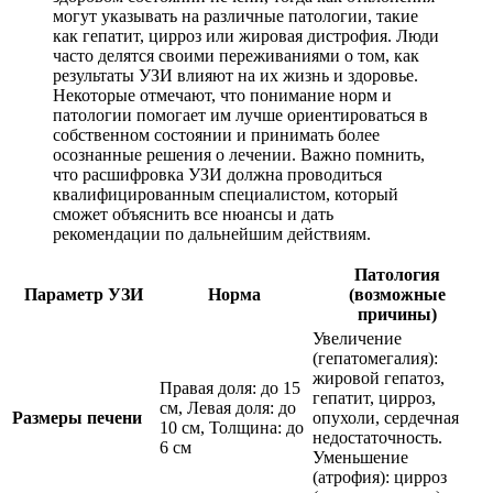
могут указывать на различные патологии, такие
как гепатит, цирроз или жировая дистрофия. Люди
часто делятся своими переживаниями о том, как
результаты УЗИ влияют на их жизнь и здоровье.
Некоторые отмечают, что понимание норм и
патологии помогает им лучше ориентироваться в
собственном состоянии и принимать более
осознанные решения о лечении. Важно помнить,
что расшифровка УЗИ должна проводиться
квалифицированным специалистом, который
сможет объяснить все нюансы и дать
рекомендации по дальнейшим действиям.
Патология
Параметр УЗИ
Норма
(возможные
причины)
Увеличение
(гепатомегалия):
жировой гепатоз,
Правая доля: до 15
гепатит, цирроз,
см, Левая доля: до
Размеры печени
опухоли, сердечная
10 см, Толщина: до
недостаточность.
6 см
Уменьшение
(атрофия): цирроз