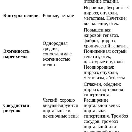
(поздние стадии).
Неровные, бугристые:
цирроз, опухоли,
Контуры печени
Ровные, четкие
метастазы. Нечеткие:
воспаление, отек.
Повышенная:
жировой гепатоз,
фиброз, цирроз,
Однородная,
хронический гепатит.
средняя,
Эхогенность
Пониженная: острый
сопоставима с
паренхимы
гепатит, отек,
эхогенностью
некоторые опухоли.
почки
Неоднородная:
цирроз, опухоли,
метастазы, абсцессы.
Сглажен, обеднен:
цирроз, портальная
гипертензия.
Четкий, хорошо
Расширение
Сосудистый
визуализируются
портальной вены:
рисунок
портальные и
портальная
печеночные вены
гипертензия. Тромбоз
сосудов: тромбоз
портальной или
печеночной вены.