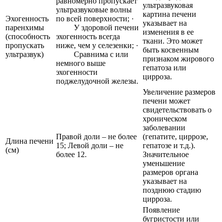
равномерно пропускает
ультразвуковая
ультразвуковые волны
картина печени
Эхогенность
по всей поверхности; ·
указывает на
паренхимы
У здоровой печени
изменения в ее
(способность
эхогенность всегда
ткани. Это может
пропускать
ниже, чем у селезенки; ·
быть косвенным
ультразвук)
Сравнима с или
признаком жирового
немного выше
гепатоза или
эхогенности
цирроза.
поджелудочной железы.
Увеличение размеров
печени может
свидетельствовать о
хроническом
заболевании
Правой доли – не более
(гепатите, циррозе,
Длина печени
15; Левой доли – не
гепатозе и т.д.).
(см)
более 12.
Значительное
уменьшение
размеров органа
указывает на
позднюю стадию
цирроза.
Появление
бугристости или