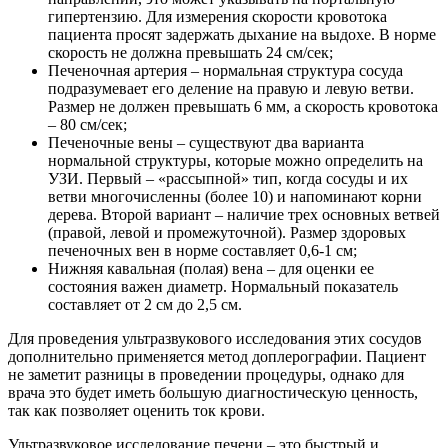
гипертензию. Для измерения скорости кровотока
пациента просят задержать дыхание на выдохе. В норме
скорость не должна превышать 24 см/сек;
Печеночная артерия – нормальная структура сосуда
подразумевает его деление на правую и левую ветви.
Размер не должен превышать 6 мм, а скорость кровотока
– 80 см/сек;
Печеночные вены – существуют два варианта
нормальной структуры, которые можно определить на
УЗИ. Первый – «рассыпной» тип, когда сосуды и их
ветви многочисленны (более 10) и напоминают корни
дерева. Второй вариант – наличие трех основных ветвей
(правой, левой и промежуточной). Размер здоровых
печеночных вен в норме составляет 0,6-1 см;
Нижняя кавальная (полая) вена – для оценки ее
состояния важен диаметр. Нормальный показатель
составляет от 2 см до 2,5 см.
Для проведения ультразвукового исследования этих сосудов
дополнительно применяется метод доплерографии. Пациент
не заметит разницы в проведении процедуры, однако для
врача это будет иметь большую диагностическую ценность,
так как позволяет оценить ток крови.
Ультразвуковое исследование печени – это быстрый и