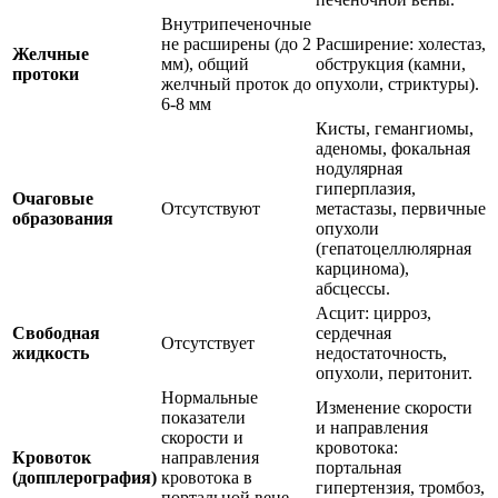
Внутрипеченочные
не расширены (до 2
Расширение: холестаз,
Желчные
мм), общий
обструкция (камни,
протоки
желчный проток до
опухоли, стриктуры).
6-8 мм
Кисты, гемангиомы,
аденомы, фокальная
нодулярная
гиперплазия,
Очаговые
Отсутствуют
метастазы, первичные
образования
опухоли
(гепатоцеллюлярная
карцинома),
абсцессы.
Асцит: цирроз,
Свободная
сердечная
Отсутствует
жидкость
недостаточность,
опухоли, перитонит.
Нормальные
Изменение скорости
показатели
и направления
скорости и
кровотока:
Кровоток
направления
портальная
(допплерография)
кровотока в
гипертензия, тромбоз,
портальной вене,