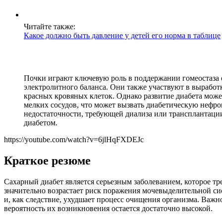
Читайте также:
Какое должно быть давление у детей его норма в таблице
Почки играют ключевую роль в поддержании гомеостаза 
электролитного баланса. Они также участвуют в выработ
красных кровяных клеток. Однако развитие диабета може
мелких сосудов, что может вызвать диабетическую нефр
недостаточности, требующей диализа или трансплантаци
диабетом.
https://youtube.com/watch?v=6jlHqFXDEJc
Краткое резюме
Сахарный диабет является серьезным заболеванием, которое тр
значительно возрастает риск поражения мочевыделительной сис
и, как следствие, ухудшает процесс очищения организма. Важн
вероятность их возникновения остается достаточно высокой.