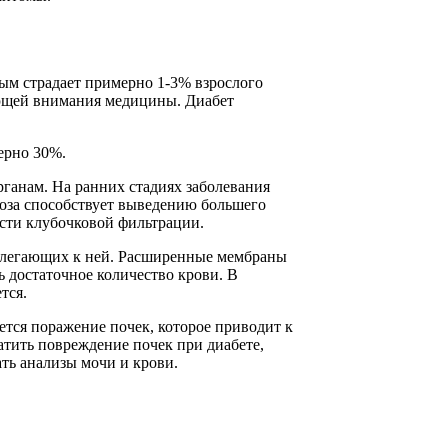
ым страдает примерно 1-3% взрослого
бующей внимания медицины. Диабет
мерно 30%.
ганам. На ранних стадиях заболевания
коза способствует выведению большего
ости клубочковой фильтрации.
рилегающих к ней. Расширенные мембраны
 достаточное количество крови. В
тся.
ется поражение почек, которое приводит к
тить повреждение почек при диабете,
ть анализы мочи и крови.