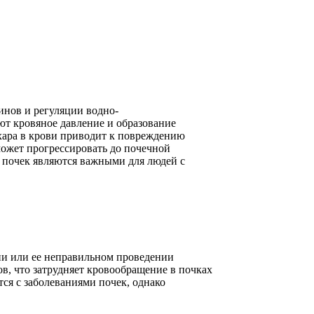
инов и регуляции водно-
ют кровяное давление и образование
ахара в крови приводит к повреждению
может прогрессировать до почечной
 почек являются важными для людей с
пии или ее неправильном проведении
в, что затрудняет кровообращение в почках
тся с заболеваниями почек, однако