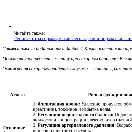
Читайте также:
Ренин: что за гормон, каковы его задачи и нормы в орган
Совместимы ли бодибилдинг и диабет? Какие особенности тре
Можно ли употреблять сметану при сахарном диабете? Ее св
Осложнения сахарного диабета: глаукома — причины, симпто
Аспект
Роль и функции поч
1.
Фильтрация крови:
Удаление продуктов обме
креатинин), токсинов и избытка воды.
2.
Регуляция водно-солевого баланса:
Поддерж
жидкости и концентрации электролитов (натрий,
3.
Регуляция артериального давления:
Выработ
Основные
влияющих на тонус сосудов.