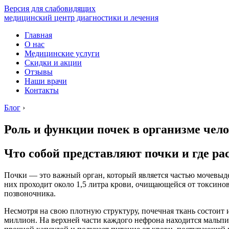
Версия для слабовидящих
медицинский центр диагностики и лечения
Главная
О нас
Медицинские услуги
Скидки и акции
Отзывы
Наши врачи
Контакты
Блог
›
Роль и функции почек в организме чело
Что собой представляют почки и где р
Почки — это важный орган, который является частью мочевыд
них проходит около 1,5 литра крови, очищающейся от токсино
позвоночника.
Несмотря на свою плотную структуру, почечная ткань состоит
миллион. На верхней части каждого нефрона находится мальп