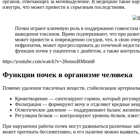
органов, отвечающих за мочевыделение. В медицине такие нар
изнутри, что может привести к серьезным последствиям.
Почки играют ключевую роль в поддержании гомеостаза 
выведения токсинов. Врачи подчеркивают, что при разви
может привести к повреждению сосудов, что, в свою очер
нефропатия, может прогрессировать до почечной недост
функции почек у пациентов с диабетом, а также контроль
https://youtube.com/watch?v=28omssBMmm8
Функции почек в организме человека
Помимо удаления токсичных веществ, стабилизации артериаль
Кроветворение — синтезируют гормон, который регулиру
Фильтрация — формируют мочу и отделяют вредные вещес
Осмотическое давление — поддерживают баланс жизненн
Регуляция белков — контролируют уровень белков, извес
При нарушении работы почек могут развиваться различные забо
может протекать бессимптомно, и его наличие можно выявить, 