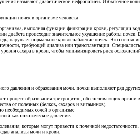
ушения называют диабетической нефропатией. Избыточное колич
организма, выполняя функции фильтрации крови, регуляции вод
тии диабета происходит значительное ухудшение работы почек.
едь, нарушает нормальное кровоснабжение почек. Это состояние
аточности, требующей диализа или трансплантации. Специалис
 уровня сахара в крови, чтобы минимизировать риск осложнений
ного давления и образования мочи, почки выполняют ряд други
ет процесс образования эритроцитов, обеспечивающих организ
тва от полезных (белков, сахаров и витаминов).
о необходимых солей в организме.
тный как онкотическое давление.
левания, которые могут привести к почечной недостаточности. 
сдав анализы мочи и крови.