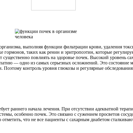
организма, выполняя функции фильтрации крови, удаления токс
ке гормонов, таких как ренин и эритропоэтин, которые регулиру
т существенно повлиять на здоровье почек. Высокий уровень с
опатию — одно из самых серьезных осложнений. Это состояние 
и. Поэтому контроль уровня глюкозы и регулярные обследования
ебует раннего начала лечения. При отсутствии адекватной тера
темы, особенно почек. Это связано с сужением просветов сосудо
о отметить, что не все пациенты с сахарным диабетом сталкиваю