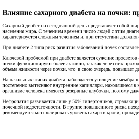
Влияние сахарного диабета на почки: 
Сахарный диабет на сегодняшний день представляет собой шир
населения мира. С течением времени число людей с этим диаг
характеризуется сложным течением и, при отсутствии должног
При диабете 2 типа риск развития заболеваний почек составляе
Ключевой проблемой при диабете является сужение просветов 
почки функционируют более активно, так как через них проход
объема жидкости через почки, что, в свою очередь, повышает 
На начальных этапах диабета наблюдается утолщение мембран
постепенно вытесняют внутренние капилляры, находящиеся в к
организме человека имеются резервные клубочки, поэтому даж
Нефропатия развивается лишь у 50% гипертоников, страдающих 
почечной недостаточности. В группе повышенного риска наход
рекомендуется контролировать уровень сахара в крови, проход