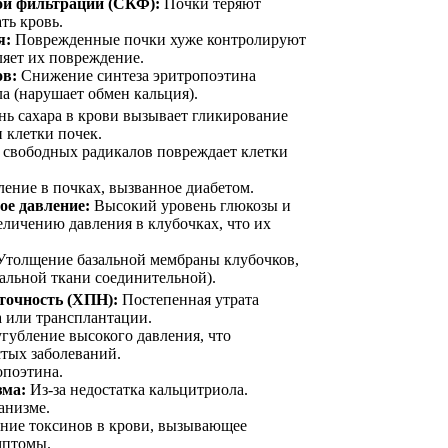
ой фильтрации (СКФ):
Почки теряют
ть кровь.
я:
Поврежденные почки хуже контролируют
ляет их повреждение.
ов:
Снижение синтеза эритропоэтина
а (нарушает обмен кальция).
ь сахара в крови вызывает гликирование
и клетки почек.
свободных радикалов повреждает клетки
ение в почках, вызванное диабетом.
е давление:
Высокий уровень глюкозы и
еличению давления в клубочках, что их
толщение базальной мембраны клубочков,
альной ткани соединительной).
точность (ХПН):
Постепенная утрата
 или трансплантации.
губление высокого давления, что
стых заболеваний.
опоэтина.
зма:
Из-за недостатка кальцитриола.
анизме.
ние токсинов в крови, вызывающее
имптомы.