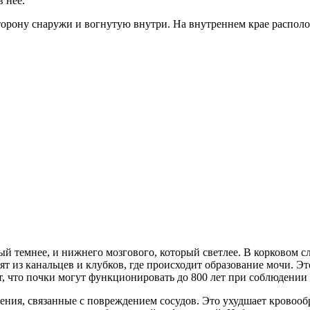
 нее.
рону снаружи и вогнутую внутри. На внутреннем крае располож
орый темнее, и нижнего мозгового, который светлее. В корковом
т из канальцев и клубков, где происходит образование мочи. Это
, что почки могут функционировать до 800 лет при соблюдении
ения, связанные с повреждением сосудов. Это ухудшает кровоо