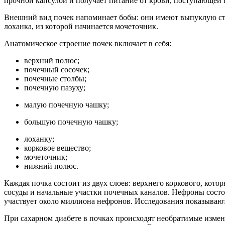
прочной капсулой и получает питание от крови, поступающей в
Внешний вид почек напоминает бобы: они имеют выпуклую сто
лоханка, из которой начинается мочеточник.
Анатомическое строение почек включает в себя:
верхний полюс;
почечный сосочек;
почечные столбы;
почечную пазуху;
малую почечную чашку;
большую почечную чашку;
лоханку;
корковое вещество;
мочеточник;
нижний полюс.
Каждая почка состоит из двух слоев: верхнего коркового, кот
сосуды и начальные участки почечных каналов. Нефроны состоя
участвует около миллиона нефронов. Исследования показывают
При сахарном диабете в почках происходят необратимые измен