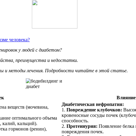
изме человека?
нировок у людей с диабетом?
ойства, преимущества и недостатки.
мы и методы лечения. Подробности читайте в этой статье.
ек
Влияние 
Диабетическая нефропатия:
на веществ (мочевина,
1.
Повреждение клубочков:
Высок
кровеносные сосуды почек (клубо
ание оптимального объема
способность.
 калий, кальций).
2.
Протеинурия:
Появление белка 
ка гормонов (ренин),
повреждения почек.