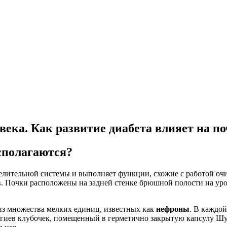
века. Как развитие диабета влияет на по
асполагаются?
елительной системы и выполняет функции, схожие с работой о
в. Почки расположены на задней стенке брюшной полости на уро
 из множества мелких единиц, известных как
нефроны
. В каждо
игиев клубочек, помещенный в герметично закрытую капсулу Ш