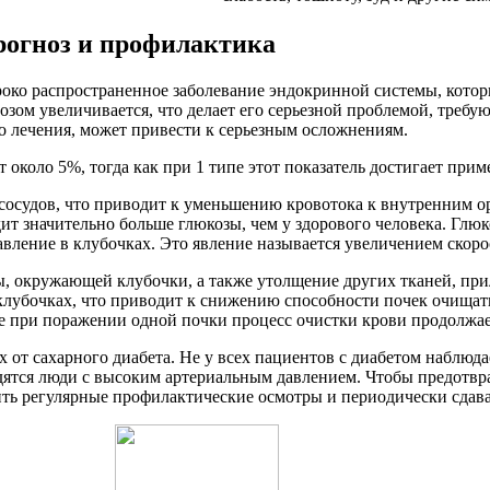
прогноз и профилактика
око распространенное заболевание эндокринной системы, котор
нозом увеличивается, что делает его серьезной проблемой, тре
о лечения, может привести к серьезным осложнениям.
т около 5%, тогда как при 1 типе этот показатель достигает при
сосудов, что приводит к уменьшению кровотока к внутренним ор
ит значительно больше глюкозы, чем у здорового человека. Глю
давление в клубочках. Это явление называется увеличением скор
ы, окружающей клубочки, а также утолщение других тканей, п
лубочках, что приводит к снижению способности почек очищать
е при поражении одной почки процесс очистки крови продолжае
от сахарного диабета. Не у всех пациентов с диабетом наблюда
ятся люди с высоким артериальным давлением. Чтобы предотвра
ить регулярные профилактические осмотры и периодически сдава