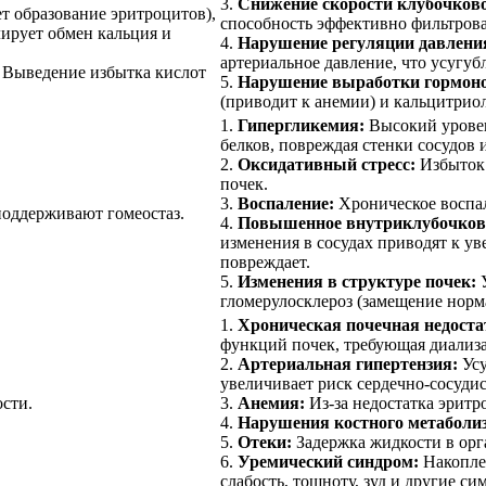
3.
Снижение скорости клубочков
т образование эритроцитов),
способность эффективно фильтрова
лирует обмен кальция и
4.
Нарушение регуляции давлени
артериальное давление, что усугуб
Выведение избытка кислот
5.
Нарушение выработки гормон
(приводит к анемии) и кальцитриол
1.
Гипергликемия:
Высокий уровен
белков, повреждая стенки сосудов 
2.
Оксидативный стресс:
Избыток 
почек.
3.
Воспаление:
Хроническое воспал
поддерживают гомеостаз.
4.
Повышенное внутриклубочково
изменения в сосудах приводят к ув
повреждает.
5.
Изменения в структуре почек:
У
гломерулосклероз (замещение норм
1.
Хроническая почечная недоста
функций почек, требующая диализа
2.
Артериальная гипертензия:
Усу
увеличивает риск сердечно-сосуди
сти.
3.
Анемия:
Из-за недостатка эритр
4.
Нарушения костного метаболи
5.
Отеки:
Задержка жидкости в орг
6.
Уремический синдром:
Накопле
слабость, тошноту, зуд и другие с