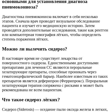
основными для установления диагноза
пневмокониоза?
Диагностика пневмокониоза включает в себя несколько
этапов. Сначала врач проводит визуальное обследование
пациента и изучает его медицинскую историю. Затем
проводятся дополнительные исследования, такие как рентген
или компьютерная томография лёгких, чтобы определить
степень поражения лёгких.
Можно ли вылечить сидероз?
В настоящее время не существует лекарства от
поверхностного сидероза. Единственными доступными
препаратами для лечения СС являются пероральные
хелатирующие препараты, способные проникать через
гематоэнцефалический барьер. Наиболее известным из таких
препаратов является деферипрон (Феррипрокс). Пероральная
хелатирующая терапия сопряжена с рисками и может быть
рекомендована не всем пациентам.
Что такое сидероз лёгких?
Сидероз (Siderosis) — оседание пыли оксида железа в легких,