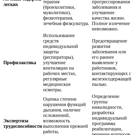
терапия
прогрессирования
легких
(бронхолитики,
заболевания и
муколитики),
улучшение
физиотерапия,
качества жизни.
лечебная физкультура.
Полное излечение
невозможно.
Использование
средств
Предотвращение
индивидуальной
развития
защиты
заболевания или
(респираторы),
его раннее
Профилактика
улучшение
выявление у
вентиляции на
работников,
рабочих местах,
контактирующих с
регулярные
железосодержащей
медицинские
пылью.
осмотры.
Определение
Оценка степени
группы
нарушения функций
инвалидности,
дыхания, наличие
разработка
осложнений,
индивидуальной
Экспертиза
возможность
программы
трудоспособности
выполнения прежней
реабилитации,
работы,
решение вопросов