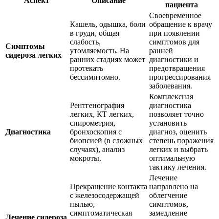
Аспект
Описание
пациента
Своевременное
Кашель, одышка, боли
обращение к врачу
в груди, общая
при появлении
слабость,
симптомов для
Симптомы
утомляемость. На
ранней
сидероза легких
ранних стадиях может
диагностики и
протекать
предотвращения
бессимптомно.
прогрессирования
заболевания.
Комплексная
Рентгенография
диагностика
легких, КТ легких,
позволяет точно
спирометрия,
установить
Диагностика
бронхоскопия с
диагноз, оценить
биопсией (в сложных
степень поражения
случаях), анализ
легких и выбрать
мокроты.
оптимальную
тактику лечения.
Лечение
Прекращение контакта
направлено на
с железосодержащей
облегчение
пылью,
симптомов,
симптоматическая
замедление
Лечение сидероза