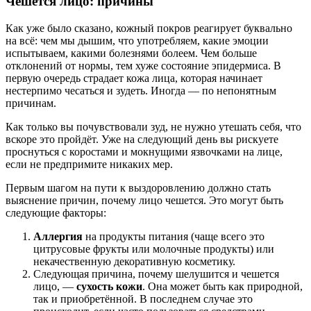
Чешется лицо: причины
Как уже было сказано, кожный покров реагирует буквально
на всё: чем мы дышим, что употребляем, какие эмоции
испытываем, какими болезнями болеем. Чем больше
отклонений от нормы, тем хуже состояние эпидермиса. В
первую очередь страдает кожа лица, которая начинает
нестерпимо чесаться и зудеть. Иногда — по непонятным
причинам.
Как только вы почувствовали зуд, не нужно утешать себя, что
вскоре это пройдёт. Уже на следующий день вы рискуете
проснуться с коростами и мокнущими язвочками на лице,
если не предпримите никаких мер.
Первым шагом на пути к выздоровлению должно стать
выяснение причин, почему лицо чешется. Это могут быть
следующие факторы:
Аллергия
на продукты питания (чаще всего это
цитрусовые фрукты или молочные продукты) или
некачественную декоративную косметику.
Следующая причина, почему шелушится и чешется
лицо, —
сухость кожи
. Она может быть как природной,
так и приобретённой. В последнем случае это