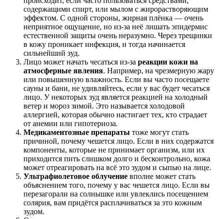
происходит, если часто пользоваться средствами,
содержащими спирт, или мылом с жирорастворяющим
эффектом. С одной стороны, жирная плёнка — очень
неприятное ощущение, но из-за неё лишать эпидермис
естественной защиты очень неразумно. Через трещинки
в кожу проникает инфекция, и тогда начинается
сильнейший зуд.
Лицо может начать чесаться из-за
реакции кожи на
атмосферные явления
. Например, на чрезмерную жару
или повышенную влажность. Если вы часто посещаете
сауны и бани, не удивляйтесь, если у вас будет чесаться
лицо. У некоторых зуд является реакцией на холодный
ветер и мороз зимой. Это называется холодовой
аллергией, которая обычно настигает тех, кто страдает
от анемии или гипотериоза.
Медикаментозные препараты
тоже могут стать
причиной, почему чешется лицо. Если в них содержатся
компоненты, которые не принимает организм, или их
приходится пить слишком долго и бесконтрольно, кожа
может отреагировать на всё это зудом и сыпью на лице.
Ультрафиолетовое облучение
вполне может стать
объяснением того, почему у вас чешется лицо. Если вы
перезагорали на солнышке или увлеклись посещением
солярия, вам придётся расплачиваться за это кожным
зудом.