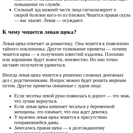
повышение по службе.
Сильный зуд нижней части лица сигнализирует о
скорой болезни кого-то из близких.Чешется правая скула
― вас хвалят. Левая ― осуждают.
К чему чешется левая щека?
Левая щека отвечает за романтику. Она чешется к появлению
тайного поклонника. Другое толкование приметы — почему
чешется щека — к получению известий издалека. Плохими
или хорошими будут новости, неизвестно. Но они точно
заставят получателя удивиться.
Иногда левая щека чешется к решению сложных денежных
дел с родственниками. Вопрос можно будет решить мирным
путем. Другие приметы связанные с зудом лица:
Если чесотка левой руки появилась в дороге ― это знак,
что лучше вернуться.
Если левая щека начинает чесаться у беременной
женщины, это означает, что она ждет девочку.
У мужчин левая щека чешется в присутствии
понравившейся дамы.
Зачесалась правая щека — к долгожданному