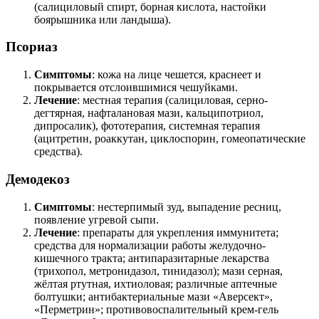
(салициловый спирт, борная кислота, настойки
боярышника или ландыша).
Псориаз
Симптомы
: кожа на лице чешется, краснеет и
покрывается отслоившимися чешуйками.
Лечение
: местная терапия (салициловая, серно-
дегтярная, нафталановая мази, кальципотриол,
дипросалик), фототерапия, системная терапия
(ацитретин, роаккутан, циклоспорин, гомеопатические
средства).
Демодекоз
Симптомы
: нестерпимый зуд, выпадение ресниц,
появление угревой сыпи.
Лечение
: препараты для укрепления иммунитета;
средства для нормализации работы желудочно-
кишечного тракта; антипаразитарные лекарства
(трихопол, метронидазол, тинидазол); мази серная,
жёлтая ртутная, ихтиоловая; различные аптечные
болтушки; антибактериальные мази «Аверсект»,
«Перметрин»; противовоспалительный крем-гель