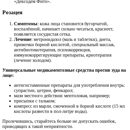
«Дексодем Фито».
Розацея
Симптомы
: кожа лица становится бугорчатой,
воспалённой, начинает сильно чесаться, краснеет,
появляется сосудистая сетка.
Лечение
: метронидазол (мазь и таблетки), диета,
примочки борной кислотой, специальный массаж,
антибиотикотерапия, психокоррекция,
иммунокоррегирующие препараты, криотерапия
(лечение холодом).
Универсальные медикаментозные средства против зуда на
лице:
антигистаминные препараты для употребления внутрь:
супрастин, цетрин, фенкарол;
мази местного действия: ментоловая, например;
присыпки с тальком;
компресс из марли, смоченной в борной кислоте (15 мл
кислоты развести в пол-литре воды).
Пролечившись, старайтесь больше не допускать ошибок,
приводящих к такой неприятности.