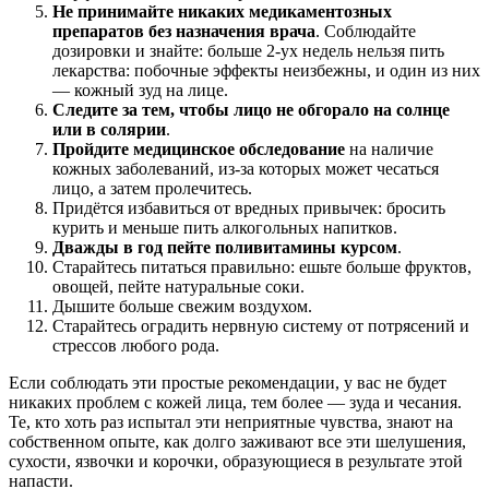
Не принимайте никаких медикаментозных
препаратов без назначения врача
. Соблюдайте
дозировки и знайте: больше 2-ух недель нельзя пить
лекарства: побочные эффекты неизбежны, и один из них
— кожный зуд на лице.
Следите за тем, чтобы лицо не обгорало на солнце
или в солярии
.
Пройдите медицинское обследование
на наличие
кожных заболеваний, из-за которых может чесаться
лицо, а затем пролечитесь.
Придётся избавиться от вредных привычек: бросить
курить и меньше пить алкогольных напитков.
Дважды в год пейте поливитамины курсом
.
Старайтесь питаться правильно: ешьте больше фруктов,
овощей, пейте натуральные соки.
Дышите больше свежим воздухом.
Старайтесь оградить нервную систему от потрясений и
стрессов любого рода.
Если соблюдать эти простые рекомендации, у вас не будет
никаких проблем с кожей лица, тем более — зуда и чесания.
Те, кто хоть раз испытал эти неприятные чувства, знают на
собственном опыте, как долго заживают все эти шелушения,
сухости, язвочки и корочки, образующиеся в результате этой
напасти.