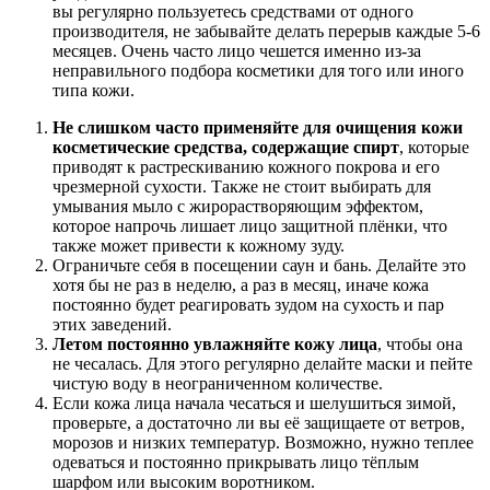
вы регулярно пользуетесь средствами от одного
производителя, не забывайте делать перерыв каждые 5-6
месяцев. Очень часто лицо чешется именно из-за
неправильного подбора косметики для того или иного
типа кожи.
Не слишком часто применяйте для очищения кожи
косметические средства, содержащие спирт
, которые
приводят к растрескиванию кожного покрова и его
чрезмерной сухости. Также не стоит выбирать для
умывания мыло с жирорастворяющим эффектом,
которое напрочь лишает лицо защитной плёнки, что
также может привести к кожному зуду.
Ограничьте себя в посещении саун и бань. Делайте это
хотя бы не раз в неделю, а раз в месяц, иначе кожа
постоянно будет реагировать зудом на сухость и пар
этих заведений.
Летом постоянно увлажняйте кожу лица
, чтобы она
не чесалась. Для этого регулярно делайте маски и пейте
чистую воду в неограниченном количестве.
Если кожа лица начала чесаться и шелушиться зимой,
проверьте, а достаточно ли вы её защищаете от ветров,
морозов и низких температур. Возможно, нужно теплее
одеваться и постоянно прикрывать лицо тёплым
шарфом или высоким воротником.