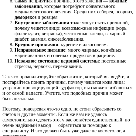
Самая неприятная причина этого явления —
кожные
заболевания
, которые потребуют обязательного
медикаментозного лечения. Среди них себорея, псориаз,
демодекоз
и розацея.
Внутренние заболевания
тоже могут стать причиной,
почему чешется лицо: всевозможные инфекции (корь,
фолликулит, ветрянка), чесоточные клещи, сахарный
диабет, анемия, онкозаболевания.
Вредные привычки
: курение и алкоголизм.
Неправильное питание
: много жирных, копчёных,
маринованных и солёных продуктов в рационе.
Неважное состояние нервной системы
: постоянные
стрессы, нервозы, переживания.
Так что проанализируйте образ жизни, который вы ведёте, и
постарайтесь понять причины, почему чешется кожа лица:
устранив провоцирующий зуд фактор, вы сможете избавиться
и от самой напасти. Учтите, что подобных причин может
быть несколько.
Поэтому, подозревая что-то одно, не стоит сбрасывать со
счетов и другие моменты. Если же вам не удалось
самостоятельно сделать это, у вас остаётся единственный, но
очень надёжный выход — обратиться за помощью к
специалисту. И это должен быть уже даже не косметолог, а