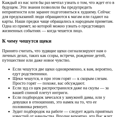
Каждый из нас хотя бы раз мечтал узнать о том, что ждет его в
будущем. Эти знания позволили бы предупредить
неприятности или заранее подготовиться к худшему. Сейчас
для предсказаний люди обращаются к магам или гадают на
карты. Наши предки чаще обращались к народным приметам.
Одна из примет, ко которой можно узнать о предстоящих
жизненных событиях — когда чешется лицо.
К чему чешутся щеки
Принято считать, что зудящие щеки сигнализируют нам о
личных делах, таких как ссоры, встречи, рождение детей,
путешествие или даже новое чувство.
Если чешутся две щеки одновременно, к вам, вероятно,
едут родственники.
Щеки чешутся, и при этом горят ― к скорым слезам.
Просто горят — похоже, вас обсуждают.
Если зуд со щек распространился даже на скулы ― за
вашей спиной плетут интриги.
Если подбородок зачесался у замужней дамы, или у
девушки в отношениях, это намек на то, что ее
половинка ревнует.
Зудит подбородок на работе ― следует ждать приятных
известий от начальства. Вполне вероятно, что Вас ждет