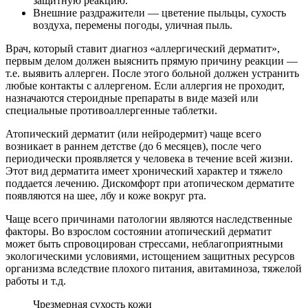
защитную реакцию.
Внешние раздражители — цветение пыльцы, сухость
воздуха, перемены погоды, уличная пыль.
Врач, который ставит диагноз «аллергический дерматит»,
первым делом должен выяснить прямую причину реакции —
т.е. выявить аллерген. После этого больной должен устранить
любые контакты с аллергеном. Если аллергия не проходит,
назначаются стероидные препараты в виде мазей или
специальные противоаллергенные таблетки.
Атопический дерматит (или нейродермит) чаще всего
возникает в раннем детстве (до 6 месяцев), после чего
периодически проявляется у человека в течение всей жизни.
Этот вид дерматита имеет хронический характер и тяжело
поддается лечению. Дискомфорт при атопическом дерматите
появляются на шее, лбу и коже вокруг рта.
Чаще всего причинами патологии являются наследственные
факторы. Во взрослом состоянии атопический дерматит
может быть спровоцирован стрессами, неблагоприятными
экологическими условиями, истощением защитных ресурсов
организма вследствие плохого питания, авитаминоза, тяжелой
работы и т.д.
Чрезмерная сухость кожи