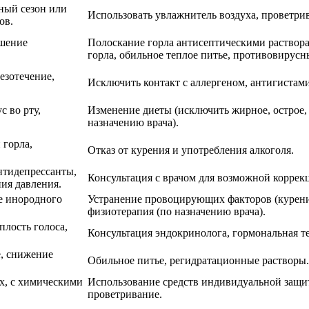
ный сезон или
Использовать увлажнитель воздуха, проветрив
ов.
ышение
Полоскание горла антисептическими растворам
горла, обильное теплое питье, противовирусн
лезотечение,
Исключить контакт с аллергеном, антигистам
 во рту,
Изменение диеты (исключить жирное, острое, 
назначению врача).
 горла,
Отказ от курения и употребления алкоголя.
нтидепрессанты,
Консультация с врачом для возможной коррек
ия давления.
е инородного
Устранение провоцирующих факторов (курение
физиотерапия (по назначению врача).
плость голоса,
Консультация эндокринолога, гормональная те
е, снижение
Обильное питье, регидратационные растворы.
х, с химическими
Использование средств индивидуальной защит
проветривание.