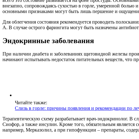
всего это состояние развивается на фоне простуды. Основными
внезапно, сопровождаясь сухостью в горле, умеренной болью 
основными признаками могут быть лишь першение и ощущение 
Для облегчения состояния рекомендуется проводить полоскани
А. В случае острого фарингита могут быть назначены антибиот
Эндокринные заболевания
При наличии диабета и заболеваниях щитовидной железы проис
начинают испытывать недостаток питательных веществ, что пр
Читайте также:
Слизь в горле: причины появления и рекомендации по ле
Терапевтическую схему разрабатывает врач-эндокринолог. В с
Сиофор, а также инсулин. Кроме того, обязательным является
например, Мерказолил, а при гипофункции – препараты, соде