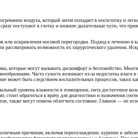
огревании воздуха, который затем попадает в носоглотку и лег
и сразу поступают в глотку и нижние дыхательные пути, что пр
в или искривления носовой перегородки. Подход к лечению в к
ли рассматривать возможность их хирургического удаления. Ис
мы, которые могут вызывать дискомфорт и беспокойство. Мног
нообразными. Часто сухость возникает из-за недостатка влаги в
ение может быть следствием воспалительных процессов, таких ка
альный уровень влажности в помещении, пить достаточное коли
т, стоит обратиться к врачу для диагностики и назначения соо
стои, также могут помочь облегчить состояние. Главное — не иг
различным причинам, включая переохлаждение, курение и забол