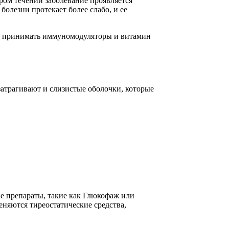
ром течении заболевание проявляется
олезни протекает более слабо, и ее
же принимать иммуномодуляторы и витамин
атрагивают и слизистые оболочки, которые
ие препараты, такие как Глюкофаж или
няются тиреостатические средства,