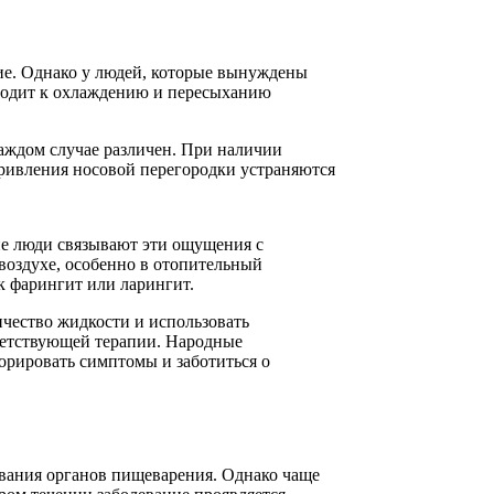
кие. Однако у людей, которые вынуждены
иводит к охлаждению и пересыханию
аждом случае различен. При наличии
кривления носовой перегородки устраняются
ие люди связывают эти ощущения с
 воздухе, особенно в отопительный
к фарингит или ларингит.
чество жидкости и использовать
тветствующей терапии. Народные
норировать симптомы и заботиться о
евания органов пищеварения. Однако чаще