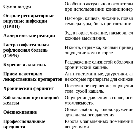
Особенно актуально в отопитель
Сухой воздух
при использовании кондиционер
Острые респираторные
Насморк, кашель, чихание, пов
вирусные инфекции
температуры, боль при глотании.
(ОРВИ)
Зуд в горле, чихание, насморк, с
Аллергические реакции
кожные высыпания.
Гастроэзофагеальная
Изжога, отрыжка, кислый привкус
рефлюксная болезнь
ощущение кома в горле.
(ГЭРБ)
Раздражение слизистой оболочки
Курение и алкоголь
хронический кашель.
Прием некоторых
Антигистаминные, диуретики, а
лекарственных препаратов
некоторые препараты для снижен
Постоянное першение, ощущени
Хронический фарингит
тела, сухой кашель.
Заболевания щитовидной
Ощущение давления в горле, оси
железы
утомляемость.
Общая слабость, головокружени
Обезвоживание
артериального давления.
Профессиональные
Работа в запыленных помещения
вредности
веществами.