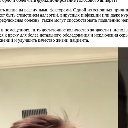
 горло и облегчить функционирование голосового аппарата.
быть вызваны различными факторами. Одной из основных причин я
жет быть следствием аллергий, вирусных инфекций или даже кур
я рефлюксная болезнь, также могут способствовать появлению н
в помещениях, пить достаточное количество жидкости и использ
ся к врачу для более детального обследования и исключения се
жнений и улучшить качество жизни пациента.