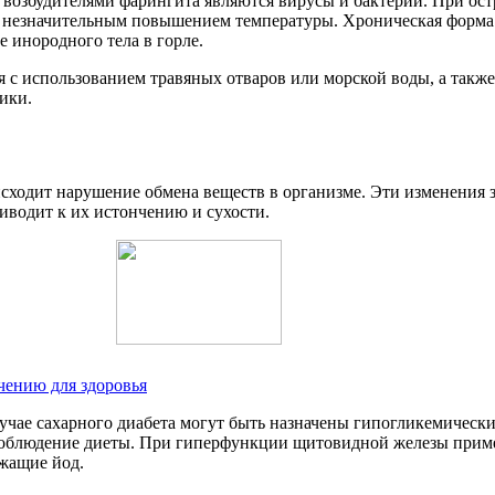
 возбудителями фарингита являются вирусы и бактерии. При ост
и незначительным повышением температуры. Хроническая форма б
инородного тела в горле.
я с использованием травяных отваров или морской воды, а так
ики.
ходит нарушение обмена веществ в организме. Эти изменения з
иводит к их истончению и сухости.
чению для здоровья
лучае сахарного диабета могут быть назначены гипогликемическ
 соблюдение диеты. При гиперфункции щитовидной железы приме
ржащие йод.