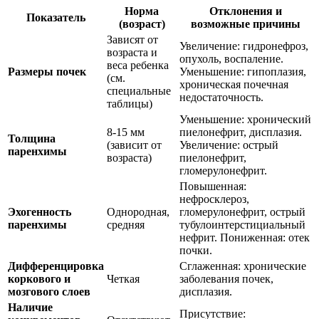
Норма
Отклонения и
Показатель
(возраст)
возможные причины
Зависят от
Увеличение: гидронефроз,
возраста и
опухоль, воспаление.
веса ребенка
Размеры почек
Уменьшение: гипоплазия,
(см.
хроническая почечная
специальные
недостаточность.
таблицы)
Уменьшение: хронический
8-15 мм
пиелонефрит, дисплазия.
Толщина
(зависит от
Увеличение: острый
паренхимы
возраста)
пиелонефрит,
гломерулонефрит.
Повышенная:
нефросклероз,
Эхогенность
Однородная,
гломерулонефрит, острый
паренхимы
средняя
тубулоинтерстициальный
нефрит. Пониженная: отек
почки.
Дифференцировка
Сглаженная: хронические
коркового и
Четкая
заболевания почек,
мозгового слоев
дисплазия.
Наличие
Присутствие: