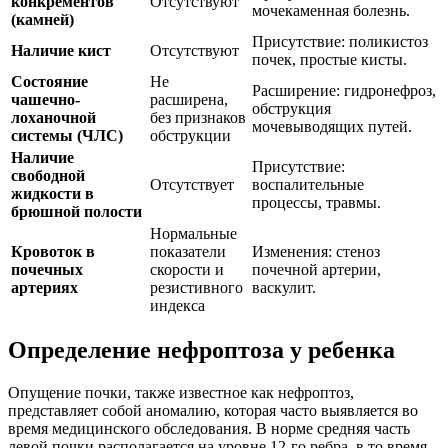
конкрементов
Отсутствуют
мочекаменная болезнь.
(камней)
Присутствие: поликистоз
Наличие кист
Отсутствуют
почек, простые кисты.
Состояние
Не
Расширение: гидронефроз,
чашечно-
расширена,
обструкция
лоханочной
без признаков
мочевыводящих путей.
системы (ЧЛС)
обструкции
Наличие
Присутствие:
свободной
Отсутствует
воспалительные
жидкости в
процессы, травмы.
брюшной полости
Нормальные
Кровоток в
показатели
Изменения: стеноз
почечных
скорости и
почечной артерии,
артериях
резистивного
васкулит.
индекса
Определение нефроптоза у ребенка
Опущение почки, также известное как нефроптоз,
представляет собой аномалию, которая часто выявляется во
время медицинского обследования. В норме средняя часть
левой почки располагается на уровне 12-го ребра, в то время