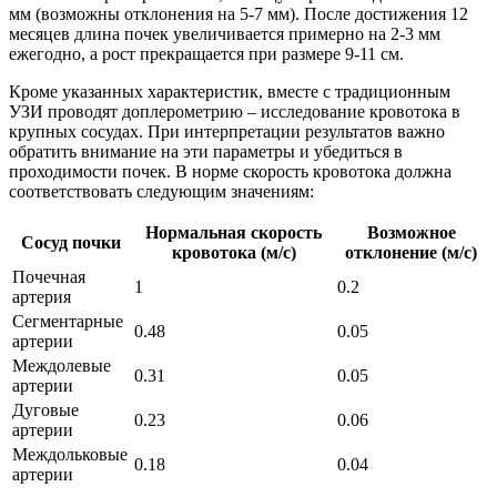
мм (возможны отклонения на 5-7 мм). После достижения 12
месяцев длина почек увеличивается примерно на 2-3 мм
ежегодно, а рост прекращается при размере 9-11 см.
Кроме указанных характеристик, вместе с традиционным
УЗИ проводят доплерометрию – исследование кровотока в
крупных сосудах. При интерпретации результатов важно
обратить внимание на эти параметры и убедиться в
проходимости почек. В норме скорость кровотока должна
соответствовать следующим значениям:
Нормальная скорость
Возможное
Сосуд почки
кровотока (м/с)
отклонение (м/с)
Почечная
1
0.2
артерия
Сегментарные
0.48
0.05
артерии
Междолевые
0.31
0.05
артерии
Дуговые
0.23
0.06
артерии
Междольковые
0.18
0.04
артерии