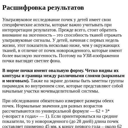
Расшифровка результатов
Ультразвуковое исследование почек у детей имеет свои
специфические аспекты, которые важно учитывать при
интерпретации результатов. Прежде всего, стоит обратить
внимание на эхогенность – это способность тканей отражать
ультразвуковые сигналы. У детей, начиная с первых недель
жизни, этот показатель несколько ниже, чем у окружающих
тканей, в отличие от почек новорожденного, которые имеют
более высокую эхогенность. Поэтому на УЗИ-изображении
почки выглядят светлее фона.
В норме почки имеют овальную форму. Четко видны их
контуры и граница между различными слоями (корковым
и мозговым).
Также на экране должны быть заметны группы
пирамидок во внутреннем слое, которые представляют собой
начальные участки мочевыделительной системы.
При обследовании обязательно измеряют размеры обеих
почек. Нормальные значения для разных возрастов
рассчитываются по универсальной формуле — 62 + 3*
(«возраст в годах» — 1). Если ориентироваться на средние
показатели, то у новорожденного (до 28 дней) длина почек
составляет примерно 45 мм, к концу первого года – около 62