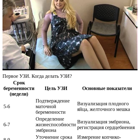
Первое УЗИ. Когда делать УЗИ?
Срок
беременности
Цель УЗИ
Основные показатели
(недели)
Подтверждение
Визуализация плодного
5-6
маточной
яйца, желточного мешка
беременности
Определение
Визуализация эмбриона,
6-7
жизнеспособности
регистрация сердцебиения
эмбриона
Уточнение срока
Измерение копчико-
8-9