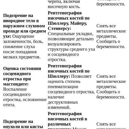
черепа, включая
беременности.
височную кость.
Рентгенография
Подозрение на
височных костей по
инородное тело в
Шюллеру, Майеру,
наружном слуховом
Снять все
Стенверсу:
проходе или среднем
металлические
Специальные укладки,
ухе:
Ощущение
предметы.
позволяющие детально
заложенности, боль,
Сообщить о
визуализировать
снижение слуха
беременности.
структуры среднего уха
после попадания
и сосцевидного
мелких предметов.
отростка.
Рентгенография
Оценка состояния
височных костей по
сосцевидного
Шюллеру:
Позволяет
Снять все
отростка при
оценить степень
металлические
мастоидите:
пневматизации
предметы.
Воспаление
сосцевидного отростка,
Сообщить о
сосцевидного
наличие
беременности.
отростка, осложнение
деструктивных
отита.
изменений.
Рентгенография
височных костей в
Подозрение на
различных
Снять все
опухоли или кисты