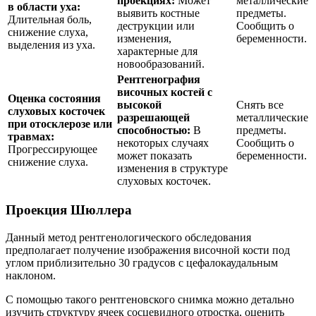
проекциях:
Может
металлические
в области уха:
выявить костные
предметы.
Длительная боль,
деструкции или
Сообщить о
снижение слуха,
изменения,
беременности.
выделения из уха.
характерные для
новообразований.
Рентгенография
височных костей с
Оценка состояния
высокой
Снять все
слуховых косточек
разрешающей
металлические
при отосклерозе или
способностью:
В
предметы.
травмах:
некоторых случаях
Сообщить о
Прогрессирующее
может показать
беременности.
снижение слуха.
изменения в структуре
слуховых косточек.
Проекция Шюллера
Данный метод рентгенологического обследования
предполагает получение изображения височной кости под
углом приблизительно 30 градусов с цефалокаудальным
наклоном.
С помощью такого рентгеновского снимка можно детально
изучить структуру ячеек сосцевидного отростка, оценить