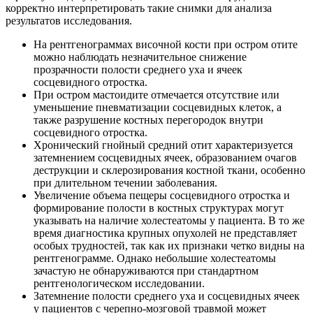
корректно интерпретировать такие снимки для анализа
результатов исследования.
На рентгенограммах височной кости при остром отите
можно наблюдать незначительное снижение
прозрачности полости среднего уха и ячеек
сосцевидного отростка.
При остром мастоидите отмечается отсутствие или
уменьшение пневматизации сосцевидных клеток, а
также разрушение костных перегородок внутри
сосцевидного отростка.
Хронический гнойный средний отит характеризуется
затемнением сосцевидных ячеек, образованием очагов
деструкции и склерозирования костной ткани, особенно
при длительном течении заболевания.
Увеличение объема пещеры сосцевидного отростка и
формирование полости в костных структурах могут
указывать на наличие холестеатомы у пациента. В то же
время диагностика крупных опухолей не представляет
особых трудностей, так как их признаки четко видны на
рентгенограмме. Однако небольшие холестеатомы
зачастую не обнаруживаются при стандартном
рентгенологическом исследовании.
Затемнение полости среднего уха и сосцевидных ячеек
у пациентов с черепно-мозговой травмой может